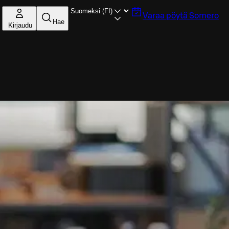
Varaa pöytä
Somero
Hae
Kirjaudu