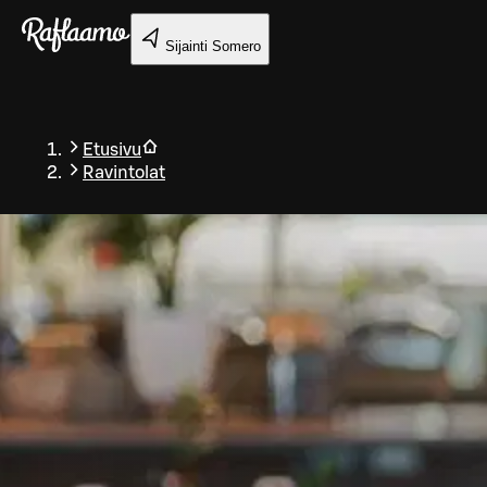
Siirry pääsisältöön
Sijainti
Somero
Etusivu
Ravintolat