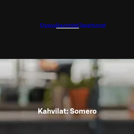
Etusivu
Ravintolat
Tapahtumat
Kahvilat: Somero