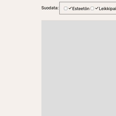
Suodata:
Esteetön
Leikkipa