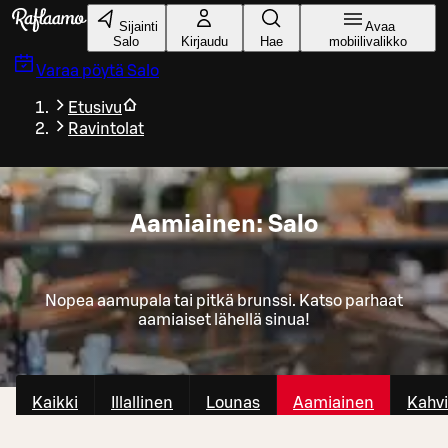
Siirry pääsisältöön
Sijainti
Avaa
Salo
Kirjaudu
Hae
mobiilivalikko
Varaa pöytä
Salo
Etusivu
Ravintolat
Aamiainen: Salo
Nopea aamupala tai pitkä brunssi. Katso parhaat
aamiaiset lähellä sinua!
Kaikki
Illallinen
Lounas
Aamiainen
Kahvi