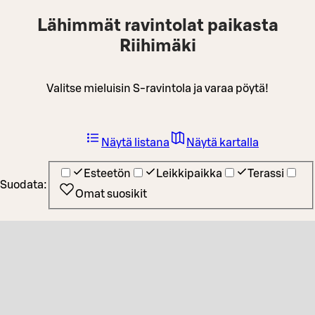
Lähimmät ravintolat paikasta
Riihimäki
Valitse mieluisin S-ravintola ja varaa pöytä!
Näytä listana
Näytä kartalla
Esteetön
Leikkipaikka
Terassi
Suodata:
Omat suosikit