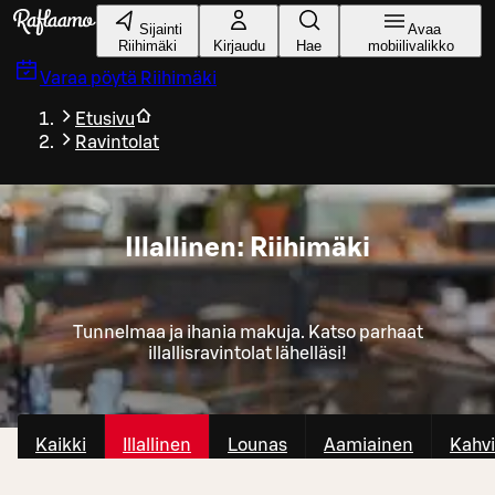
Siirry pääsisältöön
Sijainti
Avaa
Riihimäki
Kirjaudu
Hae
mobiilivalikko
Varaa pöytä
Riihimäki
Etusivu
Ravintolat
Illallinen: Riihimäki
Tunnelmaa ja ihania makuja. Katso parhaat
illallisravintolat lähelläsi!
Kaikki
Illallinen
Lounas
Aamiainen
Kahvi