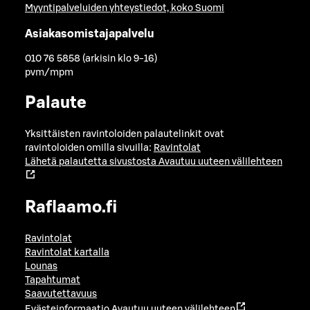
Myyntipalveluiden yhteystiedot, koko Suomi
Asiakasomistajapalvelu
010 76 5858 (arkisin klo 9-16)
pvm/mpm
Palaute
Yksittäisten ravintoloiden palautelinkit ovat
ravintoloiden omilla sivuilla:
Ravintolat
Lähetä palautetta sivustosta
Avautuu uuteen välilehteen
Raflaamo.fi
Ravintolat
Ravintolat kartalla
Lounas
Tapahtumat
Saavutettavuus
Evästeinformaatio
Avautuu uuteen välilehteen