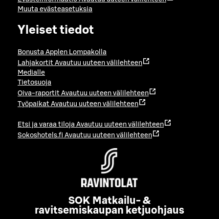
Muuta evästeasetuksia
Yleiset tiedot
Bonusta Applen Lompakolla
Lahjakortit
Avautuu uuteen välilehteen
Medialle
Tietosuoja
Oiva-raportit
Avautuu uuteen välilehteen
Työpaikat
Avautuu uuteen välilehteen
Etsi ja varaa tiloja
Avautuu uuteen välilehteen
Sokoshotels.fi
Avautuu uuteen välilehteen
SOK Matkailu- &
ravitsemiskaupan ketjuohjaus