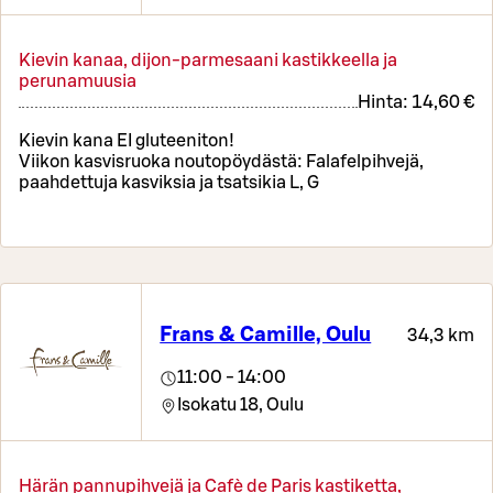
Kievin kanaa, dijon-parmesaani kastikkeella ja
perunamuusia
Hinta:
14,60 €
Kievin kana EI gluteeniton!
Viikon kasvisruoka noutopöydästä: Falafelpihvejä,
paahdettuja kasviksia ja tsatsikia L, G
Frans & Camille, Oulu
34,3 km
11:00 - 14:00
Isokatu 18,
Oulu
Härän pannupihvejä ja Cafè de Paris kastiketta,