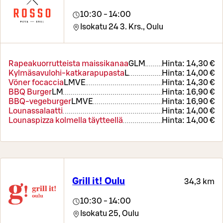
10:30 - 14:00
Isokatu 24 3. Krs.,
Oulu
Rapeakuorrutteista maissikanaa
G
L
M
Hinta:
14,30 €
Kylmäsavulohi-katkarapupasta
L
Hinta:
14,00 €
Vöner focaccia
L
M
VE
Hinta:
14,30 €
BBQ Burger
L
M
Hinta:
16,90 €
BBQ-vegeburger
L
M
VE
Hinta:
16,90 €
Lounassalaatti
Hinta:
14,00 €
Lounaspizza kolmella täytteellä
Hinta:
14,00 €
Grill it! Oulu
34,3 km
10:30 - 14:00
Isokatu 25,
Oulu