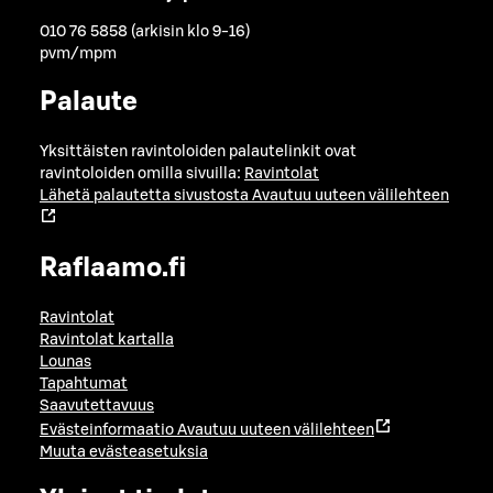
010 76 5858 (arkisin klo 9-16)
pvm/mpm
Palaute
Yksittäisten ravintoloiden palautelinkit ovat
ravintoloiden omilla sivuilla:
Ravintolat
Lähetä palautetta sivustosta
Avautuu uuteen välilehteen
Raflaamo.fi
Ravintolat
Ravintolat kartalla
Lounas
Tapahtumat
Saavutettavuus
Evästeinformaatio
Avautuu uuteen välilehteen
Muuta evästeasetuksia