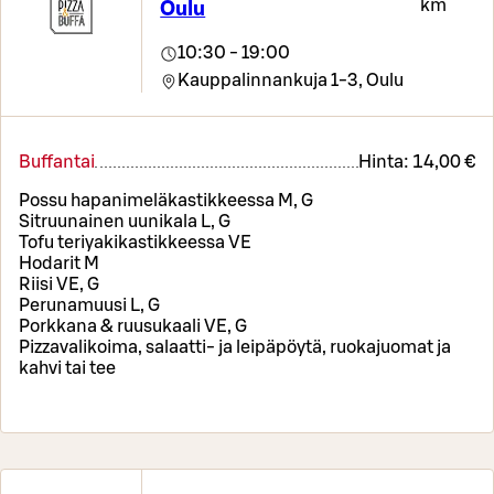
km
Oulu
10:30 - 19:00
Kauppalinnankuja 1-3,
Oulu
Buffantai
Hinta:
14,00 €
Possu hapanimeläkastikkeessa M, G
Sitruunainen uunikala L, G
Tofu teriyakikastikkeessa VE
Hodarit M
Riisi VE, G
Perunamuusi L, G
Porkkana & ruusukaali VE, G
Pizzavalikoima, salaatti- ja leipäpöytä, ruokajuomat ja
kahvi tai tee