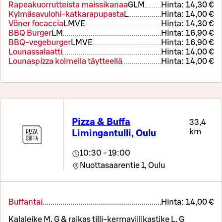
Rapeakuorrutteista maissikanaa
G
L
M
Hinta:
14,30 €
Kylmäsavulohi-katkarapupasta
L
Hinta:
14,00 €
Vöner focaccia
L
M
VE
Hinta:
14,30 €
BBQ Burger
L
M
Hinta:
16,90 €
BBQ-vegeburger
L
M
VE
Hinta:
16,90 €
Lounassalaatti
Hinta:
14,00 €
Lounaspizza kolmella täytteellä
Hinta:
14,00 €
Pizza & Buffa
33,4
km
Limingantulli, Oulu
10:30 - 19:00
Nuottasaarentie 1,
Oulu
Buffantai
Hinta:
14,00 €
Kalaleike M, G & raikas tilli-kermaviilikastike L, G