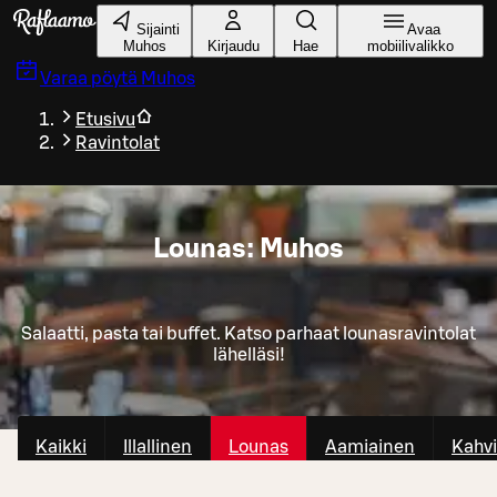
Siirry pääsisältöön
Sijainti
Avaa
Muhos
Kirjaudu
Hae
mobiilivalikko
Varaa pöytä
Muhos
Etusivu
Ravintolat
Lounas: Muhos
Salaatti, pasta tai buffet. Katso parhaat lounasravintolat
lähelläsi!
Kaikki
Illallinen
Lounas
Aamiainen
Kahvi