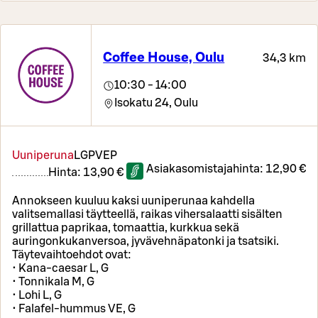
Coffee House, Oulu
34,3 km
10:30 - 14:00
Isokatu 24,
Oulu
Uuniperuna
L
GP
VEP
Asiakasomistajahinta:
12,90 €
Hinta:
13,90 €
Annokseen kuuluu kaksi uuniperunaa kahdella
valitsemallasi täytteellä, raikas vihersalaatti sisälten
grillattua paprikaa, tomaattia, kurkkua sekä
auringonkukanversoa, jyvävehnäpatonki ja tsatsiki.
Täytevaihtoehdot ovat:
• Kana-caesar L, G
• Tonnikala M, G
• Lohi L, G
• Falafel-hummus VE, G