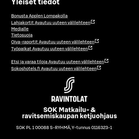
Yleiset tiedot
Bonusta Applen Lompakolla
Lahjakortit
Avautuu uuteen välilehteen
Medialle
Tietosuoja
Oiva-raportit
Avautuu uuteen välilehteen
Työpaikat
Avautuu uuteen välilehteen
Etsi ja varaa tiloja
Avautuu uuteen välilehteen
Sokoshotels.fi
Avautuu uuteen välilehteen
SOK Matkailu- &
ravitsemiskaupan ketjuohjaus
SOK PL 1 00088 S-RYHMÄ
,
Y-tunnus 0116323-1