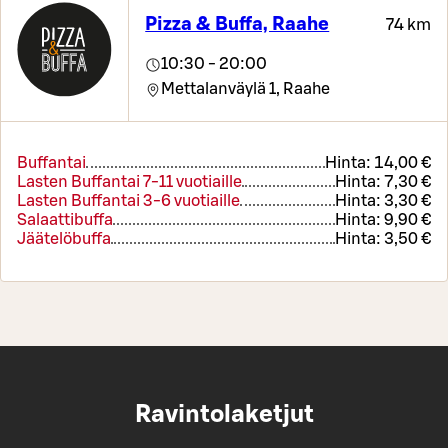
Pizza & Buffa, Raahe
74 km
10:30 - 20:00
Mettalanväylä 1,
Raahe
Buffantai
Hinta:
14,00 €
Lasten Buffantai 7-11 vuotiaille
Hinta:
7,30 €
Lasten Buffantai 3-6 vuotiaille
Hinta:
3,30 €
Salaattibuffa
Hinta:
9,90 €
Jäätelöbuffa
Hinta:
3,50 €
Ravintolaketjut