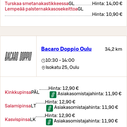
Turskaa smetanakastikkeessa
G
L
Hinta:
14,00 €
Lempeää palsternakkasosekeittoa
G
L
Hinta:
10,90 €
Bacaro Doppio Oulu
34,2 km
10:30 - 14:00
Isokatu 25,
Oulu
Hinta:
12,90 €
Kinkkupinsa
PÄ
L
Asiakasomistajahinta:
11,90 €
Hinta:
12,90 €
Salamipinsa
L
T
Asiakasomistajahinta:
11,90 €
Hinta:
12,90 €
Kasvispinsa
L
K
Asiakasomistajahinta:
11,90 €