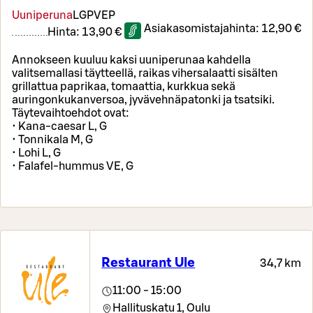
Uuniperuna
L
GP
VEP
Asiakasomistajahinta:
12,90 €
Hinta:
13,90 €
Annokseen kuuluu kaksi uuniperunaa kahdella
valitsemallasi täytteellä, raikas vihersalaatti sisälten
grillattua paprikaa, tomaattia, kurkkua sekä
auringonkukanversoa, jyvävehnäpatonki ja tsatsiki.
Täytevaihtoehdot ovat:
• Kana-caesar L, G
• Tonnikala M, G
• Lohi L, G
• Falafel-hummus VE, G
Restaurant Ule
34,7 km
11:00 - 15:00
Hallituskatu 1,
Oulu