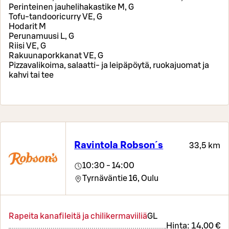
Perinteinen jauhelihakastike M, G
Tofu-tandooricurry VE, G
Hodarit M
Perunamuusi L, G
Riisi VE, G
Rakuunaporkkanat VE, G
Pizzavalikoima, salaatti- ja leipäpöytä, ruokajuomat ja
kahvi tai tee
Ravintola Robson´s
33,5 km
10:30 - 14:00
Tyrnäväntie 16,
Oulu
Rapeita kanafileitä ja chilikermaviiliä
G
L
Hinta:
14,00 €