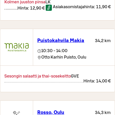
Kolmen juuston pinsa
L
K
Asiakasomistajahinta:
11,90 €
Hinta:
12,90 €
Puistokahvila Makia
34,2 km
10:30 - 14:00
Otto Karhin Puisto,
Oulu
Sesongin salaatti ja thai-sosekeitto
G
VE
Hinta:
14,00 €
Rosso, Oulu
34,3 km