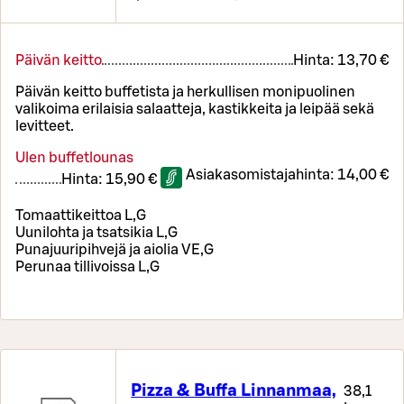
Päivän keitto
Hinta:
13,70 €
Päivän keitto buffetista ja herkullisen monipuolinen
valikoima erilaisia salaatteja, kastikkeita ja leipää sekä
levitteet.
Ulen buffetlounas
Asiakasomistajahinta:
14,00 €
Hinta:
15,90 €
Tomaattikeittoa L,G
Uunilohta ja tsatsikia L,G
Punajuuripihvejä ja aiolia VE,G
Perunaa tillivoissa L,G
Pizza & Buffa Linnanmaa,
38,1