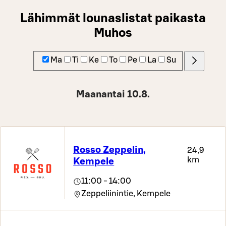
Lähimmät lounaslistat paikasta
Muhos
Ma
Ti
Ke
To
Pe
La
Su
Maanantai 10.8.
Rosso Zeppelin,
24,9
km
Kempele
11:00 - 14:00
Zeppeliinintie,
Kempele