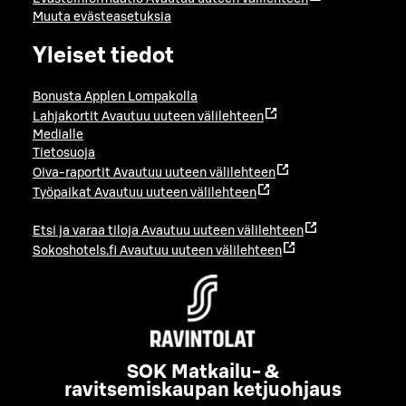
Muuta evästeasetuksia
Yleiset tiedot
Bonusta Applen Lompakolla
Lahjakortit
Avautuu uuteen välilehteen
Medialle
Tietosuoja
Oiva-raportit
Avautuu uuteen välilehteen
Työpaikat
Avautuu uuteen välilehteen
Etsi ja varaa tiloja
Avautuu uuteen välilehteen
Sokoshotels.fi
Avautuu uuteen välilehteen
SOK Matkailu- &
ravitsemiskaupan ketjuohjaus