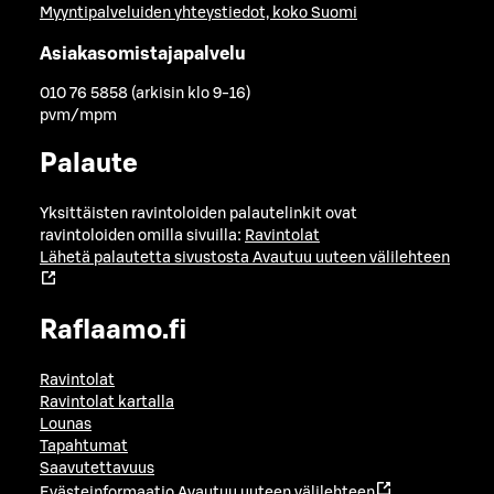
Myyntipalveluiden yhteystiedot, koko Suomi
Asiakasomistajapalvelu
010 76 5858 (arkisin klo 9-16)
pvm/mpm
Palaute
Yksittäisten ravintoloiden palautelinkit ovat
ravintoloiden omilla sivuilla:
Ravintolat
Lähetä palautetta sivustosta
Avautuu uuteen välilehteen
Raflaamo.fi
Ravintolat
Ravintolat kartalla
Lounas
Tapahtumat
Saavutettavuus
Evästeinformaatio
Avautuu uuteen välilehteen