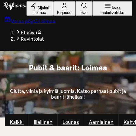
Siirry pääsisältöön
Sijainti
Avaa
Loimaa
Kirjaudu
Hae
mobiilivalikko
Varaa pöytä
Loimaa
Etusivu
Ravintolat
Pubit & baarit: Loimaa
Olutta, viiniä ja kylmiä juomia. Katso parhaat pubit ja
baarit lähelläsi!
Kaikki
Illallinen
Lounas
Aamiainen
Kahvi