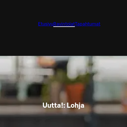
Etusivu
Ravintolat
Tapahtumat
Uutta!: Lohja