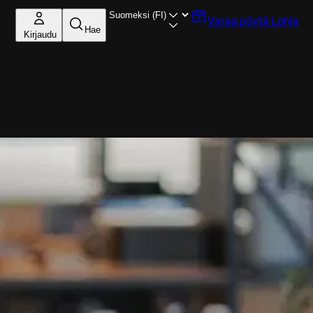
Varaa pöytä
Lohja
Hae
Kirjaudu