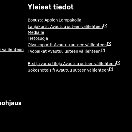
Yleiset tiedot
Bonusta Applen Lompakolla
Lahjakortit
Avautuu uuteen välilehteen
Medialle
Tietosuoja
Oiva-raportit
Avautuu uuteen välilehteen
 välilehteen
Työpaikat
Avautuu uuteen välilehteen
Etsi ja varaa tiloja
Avautuu uuteen välilehteen
Sokoshotels.fi
Avautuu uuteen välilehteen
uohjaus