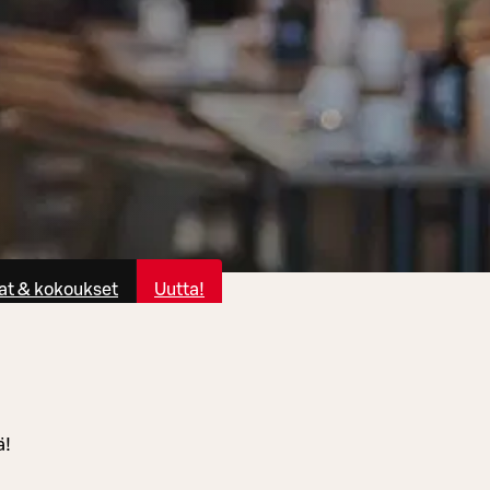
at & kokoukset
Uutta!
ä!