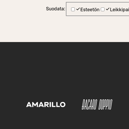
Suodata:
Esteetön
Leikkipa