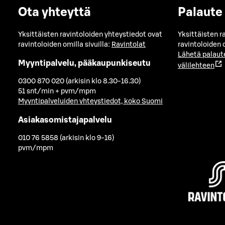
Ota yhteyttä
Palaute
Yksittäisten ravintoloiden yhteystiedot ovat
Yksittäisten r
ravintoloiden omilla sivuilla:
Ravintolat
ravintoloiden o
Lähetä palaut
Myyntipalvelu, pääkaupunkiseutu
välilehteen
0300 870 020 (arkisin klo 8.30-16.30)
51 snt/min + pvm/mpm
Myyntipalveluiden yhteystiedot, koko Suomi
Asiakasomistajapalvelu
010 76 5858 (arkisin klo 9-16)
pvm/mpm