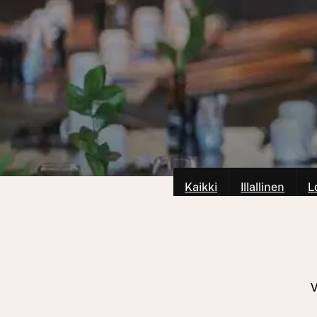
Kaikki
Illallinen
L
V