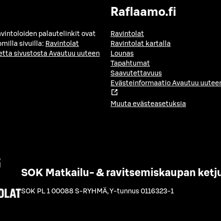
Raflaamo.fi
avintoloiden palautelinkit ovat
Ravintolat
milla sivuilla:
Ravintolat
Ravintolat kartalla
etta sivustosta
Avautuu uuteen
Lounas
Tapahtumat
Saavutettavuus
Evästeinformaatio
Avautuu uuteen
Muuta evästeasetuksia
SOK Matkailu- & ravitsemiskaupan ketj
SOK PL 1 00088 S-RYHMÄ
,
Y-tunnus 0116323-1