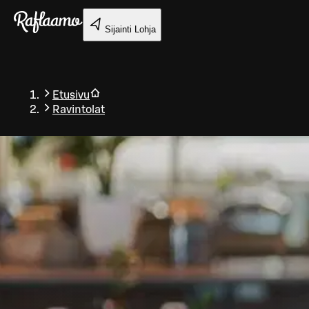
Siirry pääsisältöön
Sijainti
Lohja
Etusivu
Ravintolat