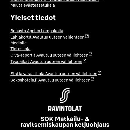
Muuta evästeasetuksia
Yleiset tiedot
Bonusta Applen Lompakolla
Lahjakortit
Avautuu uuteen välilehteen
Medialle
Tietosuoja
Oiva-raportit
Avautuu uuteen välilehteen
Työpaikat
Avautuu uuteen välilehteen
Etsi ja varaa tiloja
Avautuu uuteen välilehteen
Sokoshotels.fi
Avautuu uuteen välilehteen
SOK Matkailu- &
ravitsemiskaupan ketjuohjaus