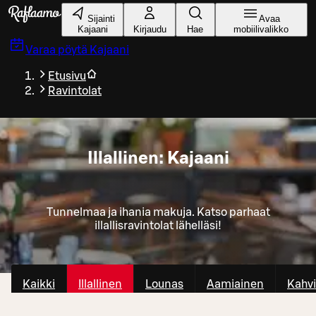
Siirry pääsisältöön
Sijainti
Avaa
Kajaani
Kirjaudu
Hae
mobiilivalikko
Varaa pöytä
Kajaani
Etusivu
Ravintolat
Illallinen: Kajaani
Tunnelmaa ja ihania makuja. Katso parhaat
illallisravintolat lähelläsi!
Kaikki
Illallinen
Lounas
Aamiainen
Kahvi