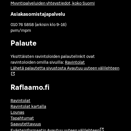
Myyntipalveluiden yhteystiedot, koko Suomi
Asiakasomistajapalvelu
010 76 5858 (arkisin klo 9-16)
pvm/mpm
Palaute
Yksittäisten ravintoloiden palautelinkit ovat
ravintoloiden omilla sivuilla:
Ravintolat
Lähetä palautetta sivustosta
Avautuu uuteen välilehteen
Raflaamo.fi
Ravintolat
Ravintolat kartalla
Lounas
Tapahtumat
Saavutettavuus
Evästeinformaatio
Avautuu uuteen välilehteen