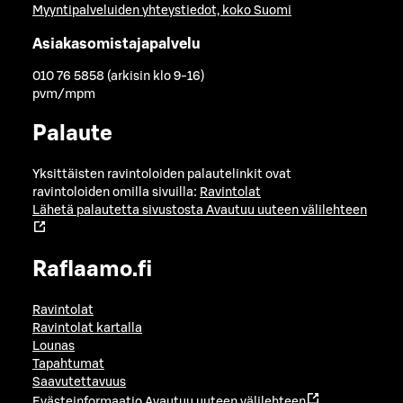
Myyntipalveluiden yhteystiedot, koko Suomi
Asiakasomistajapalvelu
010 76 5858 (arkisin klo 9-16)
pvm/mpm
Palaute
Yksittäisten ravintoloiden palautelinkit ovat
ravintoloiden omilla sivuilla:
Ravintolat
Lähetä palautetta sivustosta
Avautuu uuteen välilehteen
Raflaamo.fi
Ravintolat
Ravintolat kartalla
Lounas
Tapahtumat
Saavutettavuus
Evästeinformaatio
Avautuu uuteen välilehteen