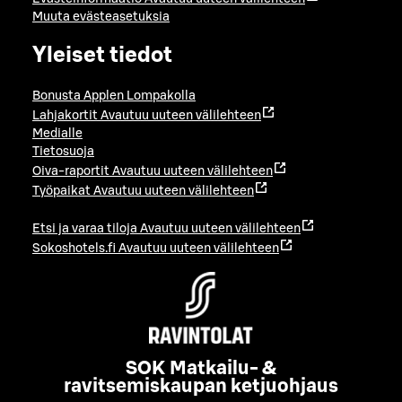
Muuta evästeasetuksia
Yleiset tiedot
Bonusta Applen Lompakolla
Lahjakortit
Avautuu uuteen välilehteen
Medialle
Tietosuoja
Oiva-raportit
Avautuu uuteen välilehteen
Työpaikat
Avautuu uuteen välilehteen
Etsi ja varaa tiloja
Avautuu uuteen välilehteen
Sokoshotels.fi
Avautuu uuteen välilehteen
SOK Matkailu- &
ravitsemiskaupan ketjuohjaus