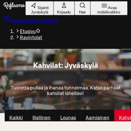
Siirry pääsisältöön
Sijainti
Avaa
Jyväskylä
Kirjaudu
Hae
mobiilivalikko
Varaa pöytä
Jyväskylä
Etusivu
Ravintolat
Kahvilat: Jyväskylä
Tuoretta pullaa ja ihanaa tunnelmaa. Katso parhaat
kahvilat lähelläsi!
Kaikki
Illallinen
Lounas
Aamiainen
Kahvi