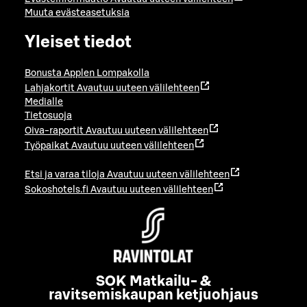
Muuta evästeasetuksia
Yleiset tiedot
Bonusta Applen Lompakolla
Lahjakortit
Avautuu uuteen välilehteen
Medialle
Tietosuoja
Oiva-raportit
Avautuu uuteen välilehteen
Työpaikat
Avautuu uuteen välilehteen
Etsi ja varaa tiloja
Avautuu uuteen välilehteen
Sokoshotels.fi
Avautuu uuteen välilehteen
SOK Matkailu- &
ravitsemiskaupan ketjuohjaus