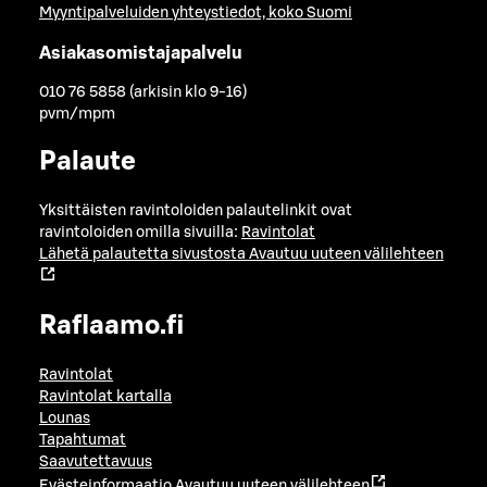
Myyntipalveluiden yhteystiedot, koko Suomi
Asiakasomistajapalvelu
010 76 5858 (arkisin klo 9-16)
pvm/mpm
Palaute
Yksittäisten ravintoloiden palautelinkit ovat
ravintoloiden omilla sivuilla:
Ravintolat
Lähetä palautetta sivustosta
Avautuu uuteen välilehteen
Raflaamo.fi
Ravintolat
Ravintolat kartalla
Lounas
Tapahtumat
Saavutettavuus
Evästeinformaatio
Avautuu uuteen välilehteen