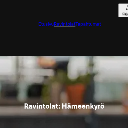
Kir
Etusivu
Ravintolat
Tapahtumat
Ravintolat: Hämeenkyrö