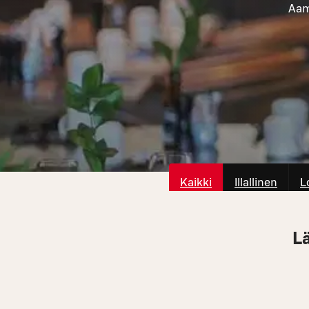
Aami
Kaikki
Illallinen
L
L