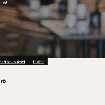
inua!
at & kokoukset
Uutta!
rö