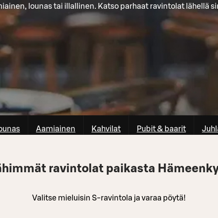
ainen, lounas tai illallinen. Katso parhaat ravintolat lähellä s
ounas
Aamiainen
Kahvilat
Pubit & baarit
Juhl
ähimmät ravintolat paikasta Hämeenky
Valitse mieluisin S-ravintola ja varaa pöytä!