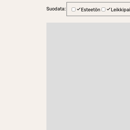
Suodata:
Esteetön
Leikkipa