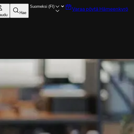
Varaa pöytä
Hämeenkyrö
Hae
jaudu