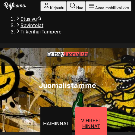
Siirry pääsisältöön
Kirjaudu
Hae
Avaa mobiilivalikko
Etusivu
Ravintolat
Tiikerihai Tampere
Esittely
Juomalista
Juomalistamme
VIHREET
HAIHINNAT
HINNAT