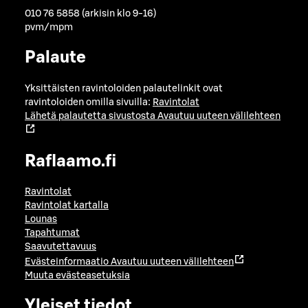
010 76 5858 (arkisin klo 9-16)
pvm/mpm
Palaute
Yksittäisten ravintoloiden palautelinkit ovat
ravintoloiden omilla sivuilla:
Ravintolat
Lähetä palautetta sivustosta
Avautuu uuteen välilehteen
Raflaamo.fi
Ravintolat
Ravintolat kartalla
Lounas
Tapahtumat
Saavutettavuus
Evästeinformaatio
Avautuu uuteen välilehteen
Muuta evästeasetuksia
Yleiset tiedot