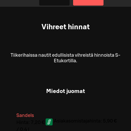
Vihreet hinnat
Tiikerihaissa nautit edullisista vihreistä hinnoista S-
Etukortilla.
Miedot juomat
Sandels
Asiakasomistajahinta:
5,90 €
Hinta:
7,20 €
/
0,4 l