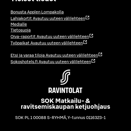
Bonusta Applen Lompakolla
Lahjakortit
Avautuu uuteen välilehteen
Medialle
Tietosuoja
Oiva-raportit
Avautuu uuteen välilehteen
Työpaikat
Avautuu uuteen välilehteen
Etsi ja varaa tiloja
Avautuu uuteen välilehteen
Sokoshotels.fi
Avautuu uuteen välilehteen
SOK Matkailu- &
ravitsemiskaupan ketjuohjaus
SOK PL 1 00088 S-RYHMÄ
,
Y-tunnus 0116323-1