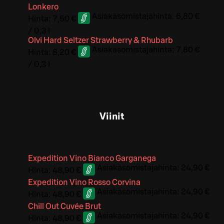
Lonkero
Asiakasomistajahinta:
6,80 €
Hinta:
7,50 €
/
0,3 l
Olvi Hard Seltzer Strawberry & Rhubarb
Asiakasomistajahinta:
7,80 €
Hinta:
8,20 €
/
0,3 l
Viinit
Expedition Vino Bianco Garganega
Asiakasomistajahinta:
24,90 €
Hinta:
48,90 €
Expedition Vino Rosso Corvina
Asiakasomistajahinta:
24,90 €
Hinta:
48,90 €
Chill Out Cuvée Brut
Asiakasomistajahinta:
24,90 €
Hinta:
48,90 €