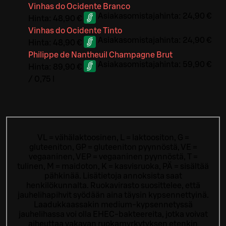
Vinhas do Ocidente Branco
Asiakasomistajahinta:
24,90 €
Hinta:
48,90 €
Vinhas do Ocidente Tinto
Asiakasomistajahinta:
24,90 €
Hinta:
48,90 €
Philippe de Nantheuil Champagne Brut
Asiakasomistajahinta:
59,90 €
Hinta:
89,90 €
/
0,75 l
VL = vähälaktoosinen, L = laktoositon, G =
gluteeniton, GP = gluteeniton pyynnöstä, VE =
vegaaninen, VEP = vegaaninen pyynnöstä, T =
tulinen, M = maidoton, K = kasvisruoka, PÄ = sisältää
pähkinää. Lisätietoja annoksista saat
henkilökunnalta.
Ruokavirasto suosittelee, että
jauhelihapihvit syödään aina täysin kypsennettyinä.
Laadukkaassakin medium-kypsennetyssä
jauhelihassa voi olla EHEC-bakteereita, jotka voivat
aiheuttaa vakavan ruokamyrkytyksen etenkin