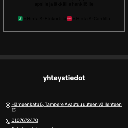
lapsille ja iäkkäille henkilöille.
=
Hinta S-Etukortilla
=
Hinta S-Cardilla
yhteystiedot
Hämeenkatu 5
,
Tampere
Avautuu uuteen välilehteen
0107672470