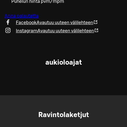
Puhelun hinta pvm/mpm
Anna palautetta
Facebook
Avautuu uuteen välilehteen
Instagram
Avautuu uuteen välilehteen
aukioloajat
Ravintolaketjut