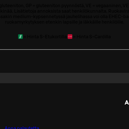
= gluteeniton, GP = gluteeniton pyynnöstä, VE = vegaaninen, VE
kinää. Lisätietoja annoksista saat henkilökunnalta.
Ruokavira
sakin medium-kypsennetyssä jauhelihassa voi olla EHEC-bakt
ruokamyrkytyksen etenkin lapsille ja iäkkäille henkilöille.
=
Hinta S-Etukortilla
=
Hinta S-Cardilla
A
Anna palautetta