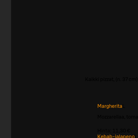
Kaikki pizzat, (n. 37 c
Margherita
L
Mozzarellaa, tomaa
Hinta:
11,30 €
Kebab-jalapeno
L