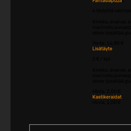
Fantasiapizza
L
4 täytettä valinta
Kinkku, ananas, a
marinoitu punasipu
vöner (sisältää glu
Hinta:
14,90 €
Lisätäyte
2 € / kpl
Kinkku, ananas, a
marinoitu punasipu
vöner (sisältää glu
Hinta:
2,00 €
Kastikeraidat
Hinta:
1,00 €