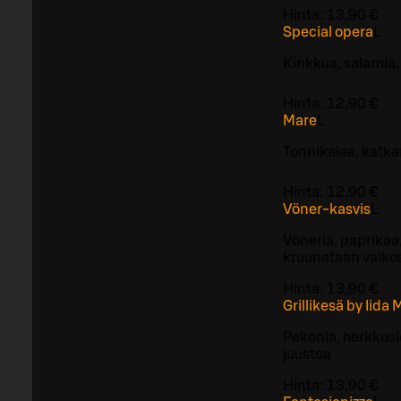
Hinta:
13,90 €
Special opera
L
Kinkkua, salamia, 
Hinta:
12,90 €
Mare
L
Tonnikalaa, katkar
Hinta:
12,90 €
Vöner-kasvis
L
Vöneriä, paprikaa,
kruunataan valkos
Hinta:
13,90 €
Grillikesä by Iida
Pekonia, herkkusi
juustoa
Hinta:
13,90 €