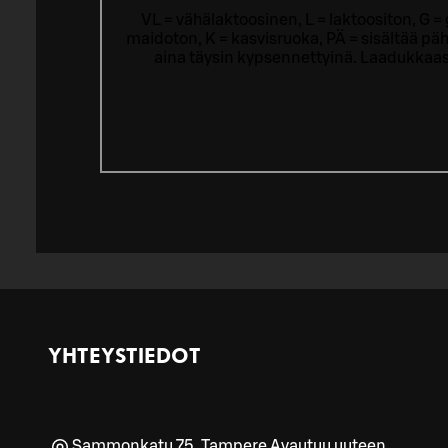
VL = vähälaktoosinen, L = laktoositon, G 
maidoton, K = kasvisruoka, PÄ = sisältää päh
aina täysin kypsennettyinä. Laadukkaas
YHTEYSTIEDOT
Sammonkatu 75
,
Tampere
Avautuu uuteen