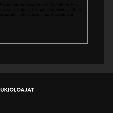
P = vegaaninen pyynnöstä, T = tulinen, M =
sto suosittelee, että jauhelihapihvit syödään
eereita, jotka voivat aiheuttaa vakavan
UKIOLOAJAT