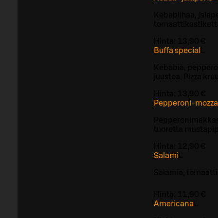
Kebablihaa, jalap
tomaattikastikett
Hinta:
13,90 €
Buffa special
L
Kebabia, pepperon
juustoa. Pizza kr
Hinta:
13,90 €
Pepperoni-mozzar
Pepperonimakkaraa
tuoretta mustapi
Hinta:
12,90 €
Salami
L
Salamia, tomaatti
Hinta:
11,90 €
Americana
L