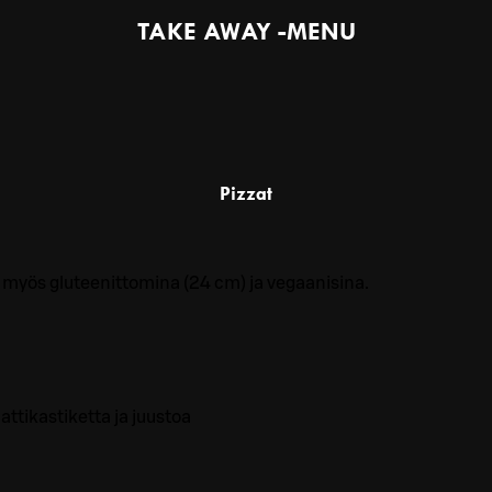
TAKE AWAY -MENU
Pizzat
m) myös gluteenittomina (24 cm) ja vegaanisina.
ttikastiketta ja juustoa