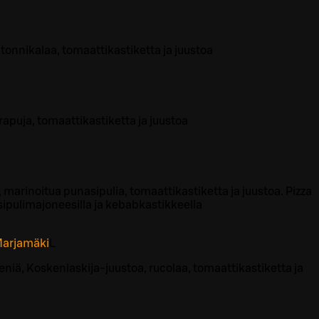
tonnikalaa, tomaattikastiketta ja juustoa
apuja, tomaattikastiketta ja juustoa
 marinoitua punasipulia, tomaattikastiketta ja juustoa. Pizza
ipulimajoneesilla ja kebabkastikkeella
 Marjamäki
L
eniä, Koskenlaskija-juustoa, rucolaa, tomaattikastiketta ja