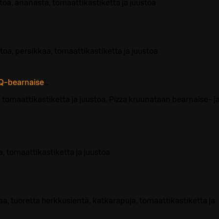
toa, ananasta, tomaattikastiketta ja juustoa
stoa, persikkaa, tomaattikastiketta ja juustoa
Q-bearnaise
L
, tomaattikastiketta ja juustoa. Pizza kruunataan bearnaise- j
, tomaattikastiketta ja juustoa
a, tuoretta herkkusientä, katkarapuja, tomaattikastiketta ja