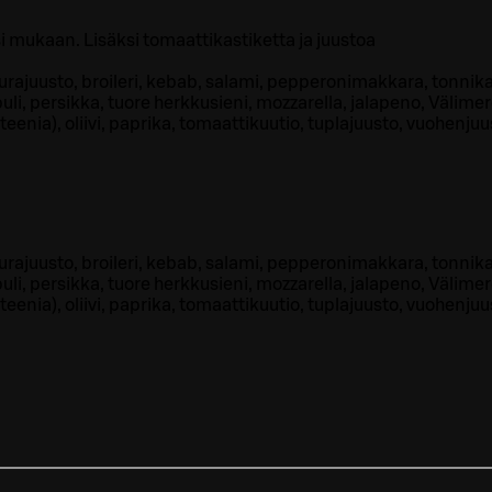
si mukaan. Lisäksi tomaattikastiketta ja juustoa
urajuusto, broileri, kebab, salami, pepperonimakkara, tonnika
li, persikka, tuore herkkusieni, mozzarella, jalapeno, Välimere
teenia), oliivi, paprika, tomaattikuutio, tuplajuusto, vuohenjuu
urajuusto, broileri, kebab, salami, pepperonimakkara, tonnika
li, persikka, tuore herkkusieni, mozzarella, jalapeno, Välimere
teenia), oliivi, paprika, tomaattikuutio, tuplajuusto, vuohenjuu