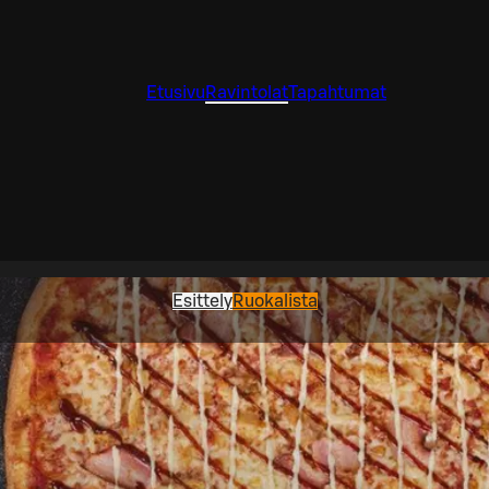
Etusivu
Ravintolat
Tapahtumat
Esittely
Ruokalista