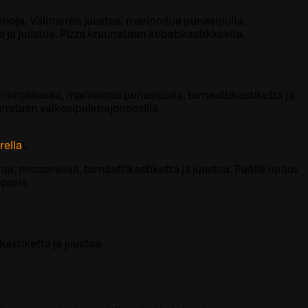
enoja, Välimeren juustoa, marinoitua punasipulia,
a ja juustoa. Pizza kruunataan kebabkastikkeella.
imakkaraa, marinoitua punasipulia, tomaattikastiketta ja
uunataan valkosipulimajoneesilla
ella
L
, mozzarellaa, tomaattikastiketta ja juustoa. Päällä ripaus
ppuria
kastiketta ja juustoa