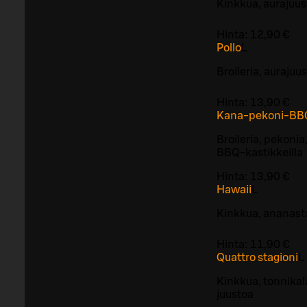
Kinkkua, aurajuus
Hinta:
12,90 €
Pollo
L
Broileria, aurajuu
Hinta:
13,90 €
Kana-pekoni-BB
Broileria, pekonia
BBQ-kastikkeilla
Hinta:
13,90 €
Hawaii
L
Kinkkua, ananasta
Hinta:
11,90 €
Quattro stagioni
L
Kinkkua, tonnikala
juustoa