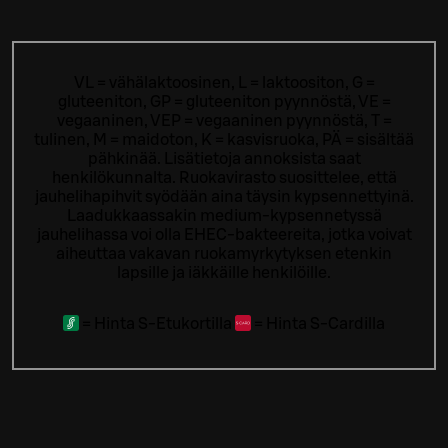
VL = vähälaktoosinen, L = laktoositon, G =
gluteeniton, GP = gluteeniton pyynnöstä, VE =
vegaaninen, VEP = vegaaninen pyynnöstä, T =
tulinen, M = maidoton, K = kasvisruoka, PÄ = sisältää
pähkinää. Lisätietoja annoksista saat
henkilökunnalta.
Ruokavirasto suosittelee, että
jauhelihapihvit syödään aina täysin kypsennettyinä.
Laadukkaassakin medium-kypsennetyssä
jauhelihassa voi olla EHEC-bakteereita, jotka voivat
aiheuttaa vakavan ruokamyrkytyksen etenkin
lapsille ja iäkkäille henkilöille.
=
Hinta S-Etukortilla
=
Hinta S-Cardilla