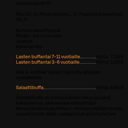
Sipulirenkaat VE
Riisi VE, G | Perunamuusi L, G | Paahdetut kasvikset
VE, G
Runsas salaattipöytä
Pizzat – kerro toiveesi
Juomat
Kahvi tai tee
Lasten buffantai 7-11 vuotiaille
Hinta:
7,30 €
Lasten buffantai 3-6 vuotiaille
Hinta:
3,30 €
Alle 3-vuotiaat lapset maksutta aikuisen
ruokaillessa.
Salaattibuffa
Hinta:
9,90 €
Salaattibuffa on monipuolinen raikas ja kevyt
kokonaisuus, joka tarjoaa vaihtoehdon
kevyempään herkutteluun. Hintaan sisältyy runsas
salaattipöytä, leipä, ruokajuomat ja kahvi tai tee.