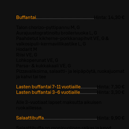
Buffantai
Hinta:
14,30 €
Talon chorizo-pyttipannu M, G
Aurajuustogratinoitu broilerivuoka L, G
Paahdetut kikherne-porkkanapihvit VE, G &
valkosipuli-kermaviilikastike L, G
Hodarit M
Riisi VE, G
Lohkoperunat VE, G
Parsa- & kukkakaali VE, G
Pizzavalikoima, salaatti- ja leipäpöytä, ruokajuomat
ja kahvi tai tee
Lasten buffantai 7-11 vuotiaille
Hinta:
7,30 €
Lasten buffantai 3-6 vuotiaille
Hinta:
3,30 €
Alle 3-vuotiaat lapset maksutta aikuisen
ruokaillessa.
Salaattibuffa
Hinta:
9,90 €
Salaattibuffa on monipuolinen raikas ja kevyt