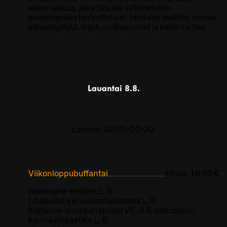
kokonaisuus, joka tarjoaa vaihtoehdon
kevyempään herkutteluun. Hintaan sisältyy runsas
salaattipöytä, leipä, ruokajuomat ja kahvi tai tee.
Lauantai
8.8.
Lounas: 10:00-20:00.
Viikonloppubuffantai
Hinta:
16,90 €
Bearnaise-broileri L, G
Lihapullat kermakastikkeessa L, G
Kikherne-porkkanapihvit VE, G & valkosipuli-
kermaviilikastike L, G