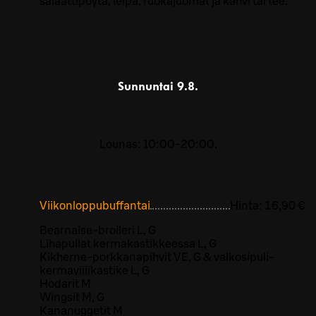
salaattipöytä, leipä, ruokajuomat ja kahvi tai tee.
Sunnuntai
9.8.
Lounas: 10:00-20:00.
Viikonloppubuffantai
Hinta:
16,90 €
Bearnaise-broileri L, G
Lihapullat kermakastikkeessa L, G
Kikherne-porkkanapihvit VE, G & valkosipuli-
kermaviilikastike L, G
Hodarit M
Wingsit M, G
Kananuggetit M