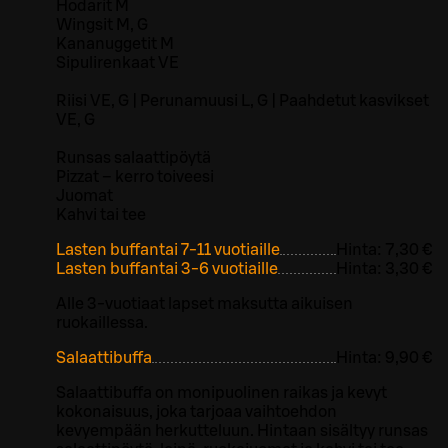
Hodarit M
Wingsit M, G
Kananuggetit M
Sipulirenkaat VE
Riisi VE, G | Perunamuusi L, G | Paahdetut kasvikset
VE, G
Runsas salaattipöytä
Pizzat – kerro toiveesi
Juomat
Kahvi tai tee
Lasten buffantai 7-11 vuotiaille
Hinta:
7,30 €
Lasten buffantai 3-6 vuotiaille
Hinta:
3,30 €
Alle 3-vuotiaat lapset maksutta aikuisen
ruokaillessa.
Salaattibuffa
Hinta:
9,90 €
Salaattibuffa on monipuolinen raikas ja kevyt
kokonaisuus, joka tarjoaa vaihtoehdon
kevyempään herkutteluun. Hintaan sisältyy runsas