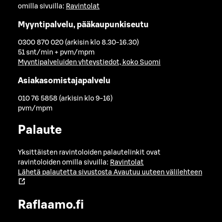
omilla sivuilla:
Ravintolat
Myyntipalvelu, pääkaupunkiseutu
0300 870 020 (arkisin klo 8.30-16.30)
51 snt/min + pvm/mpm
Myyntipalveluiden yhteystiedot, koko Suomi
Asiakasomistajapalvelu
010 76 5858 (arkisin klo 9-16)
pvm/mpm
Palaute
Yksittäisten ravintoloiden palautelinkit ovat
ravintoloiden omilla sivuilla:
Ravintolat
Lähetä palautetta sivustosta
Avautuu uuteen välilehteen
Raflaamo.fi