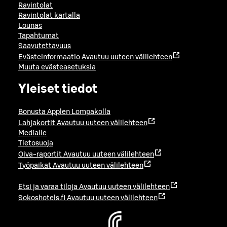
Ravintolat
Ravintolat kartalla
Lounas
Tapahtumat
Saavutettavuus
Evästeinformaatio
Avautuu uuteen välilehteen
Muuta evästeasetuksia
Yleiset tiedot
Bonusta Applen Lompakolla
Lahjakortit
Avautuu uuteen välilehteen
Medialle
Tietosuoja
Oiva-raportit
Avautuu uuteen välilehteen
Työpaikat
Avautuu uuteen välilehteen
Etsi ja varaa tiloja
Avautuu uuteen välilehteen
Sokoshotels.fi
Avautuu uuteen välilehteen