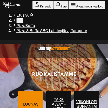
Siirry pääsisältöön
Kirjaudu
Hae
Avaa mobiilivalikko
Etusivu
…
PizzaBuffa
Pizza & Buffa ABC Lahdesjärvi, Tampere
Esittely
Ruokalista
RUOKALISTAMME
TAKE
VIIKONLOPPU
LOUNAS
AWAY -
BUFFANTAI