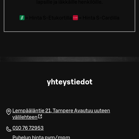
lapsille ja iäkkäille henkilöille.
=
Hinta S-Etukortilla
=
Hinta S-Cardilla
yhteystiedot
Lempääläntie 21
,
Tampere
Avautuu uuteen
välilehteen
010 76 72953
Puhelun hinta pvm/mpm