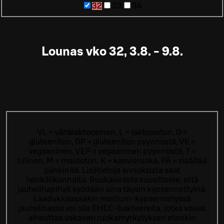
32
33
34
Lounas vko 32, 3.8. - 9.8.
VL = vähälaktoosinen, L = laktoositon, G =
gluteeniton, GP = gluteeniton pyynnöstä, VE =
vegaaninen, VEP = vegaaninen pyynnöstä, T =
tulinen, M = maidoton, K = kasvisruoka, PÄ = sisältää
pähkinää. Lisätietoja annoksista saat
henkilökunnalta.
Ruokavirasto suosittelee, että
jauhelihapihvit syödään aina täysin kypsennettyinä.
Laadukkaassakin medium-kypsennetyssä
jauhelihassa voi olla EHEC-bakteereita, jotka voivat
aiheuttaa vakavan ruokamyrkytyksen etenkin