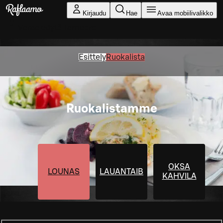
Siirry pääsisältöön
Kirjaudu
Hae
Avaa mobiilivalikko
Varaa pöytä
Tampere
Esittely
Ruokalista
Ruokalistamme
OKSA
LOUNAS
LAUANTAIBUFFA
KAHVILA