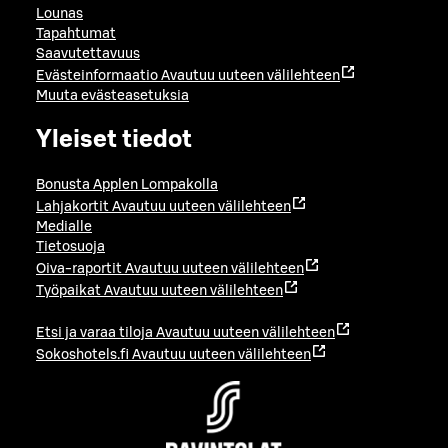
Lounas
Tapahtumat
Saavutettavuus
Evästeinformaatio
Avautuu uuteen välilehteen
Muuta evästeasetuksia
Yleiset tiedot
Bonusta Applen Lompakolla
Lahjakortit
Avautuu uuteen välilehteen
Medialle
Tietosuoja
Oiva-raportit
Avautuu uuteen välilehteen
Työpaikat
Avautuu uuteen välilehteen
Etsi ja varaa tiloja
Avautuu uuteen välilehteen
Sokoshotels.fi
Avautuu uuteen välilehteen