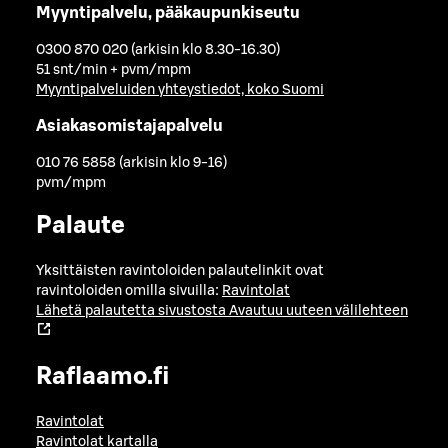
Myyntipalvelu, pääkaupunkiseutu
0300 870 020 (arkisin klo 8.30-16.30)
51 snt/min + pvm/mpm
Myyntipalveluiden yhteystiedot, koko Suomi
Asiakasomistajapalvelu
010 76 5858 (arkisin klo 9-16)
pvm/mpm
Palaute
Yksittäisten ravintoloiden palautelinkit ovat
ravintoloiden omilla sivuilla:
Ravintolat
Lähetä palautetta sivustosta
Avautuu uuteen välilehteen
Raflaamo.fi
Ravintolat
Ravintolat kartalla