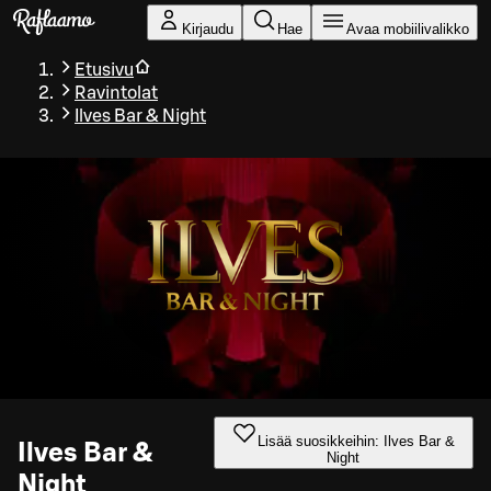
Siirry pääsisältöön
Kirjaudu
Hae
Avaa mobiilivalikko
Etusivu
Ravintolat
Ilves Bar & Night
Lisää suosikkeihin: Ilves Bar &
Ilves Bar &
Night
Night