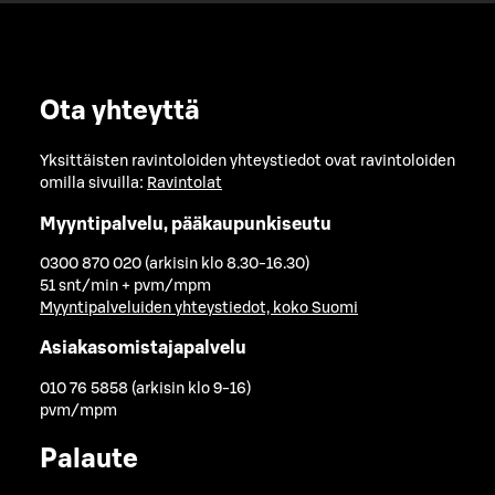
Ota yhteyttä
Yksittäisten ravintoloiden yhteystiedot ovat ravintoloiden
omilla sivuilla:
Ravintolat
Myyntipalvelu, pääkaupunkiseutu
0300 870 020 (arkisin klo 8.30-16.30)
51 snt/min + pvm/mpm
Myyntipalveluiden yhteystiedot, koko Suomi
Asiakasomistajapalvelu
010 76 5858 (arkisin klo 9-16)
pvm/mpm
Palaute