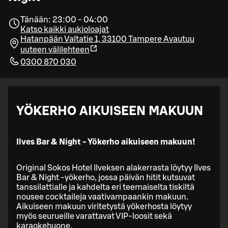
Tänään: 23:00 - 04:00
Katso kaikki aukioloajat
Hatanpään Valtatie 1, 33100 Tampere
Avautuu
uuteen välilehteen
0300 870 030
YÖKERHO AIKUISEEN MAKUUN
Ilves Bar & Night - Yökerho aikuiseen makuun!
Original Sokos Hotel Ilveksen alakerrasta löytyy Ilves
Bar & Night -yökerho, jossa päivän hitit kutsuvat
tanssilattialle ja kahdelta eri teemaiselta tiskiltä
nousee cocktaileja vaativampaankin makuun.
Aikuiseen makuun viritetystä yökerhosta löytyy
myös seurueille varattavat VIP-loosit sekä
karaokehuone.