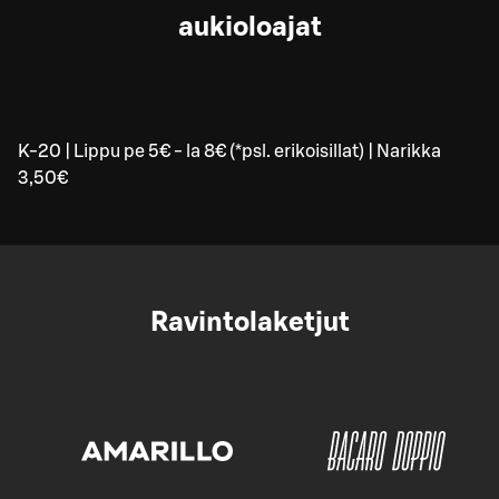
aukioloajat
K-20 | Lippu pe 5€ - la 8€ (*psl. erikoisillat) | Narikka
3,50€
Ravintolaketjut