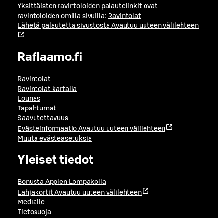
Yksittäisten ravintoloiden palautelinkit ovat
ravintoloiden omilla sivuilla:
Ravintolat
Lähetä palautetta sivustosta
Avautuu uuteen välilehteen
Raflaamo.fi
Ravintolat
Ravintolat kartalla
Lounas
Tapahtumat
Saavutettavuus
Evästeinformaatio
Avautuu uuteen välilehteen
Muuta evästeasetuksia
Yleiset tiedot
Bonusta Applen Lompakolla
Lahjakortit
Avautuu uuteen välilehteen
Medialle
Tietosuoja