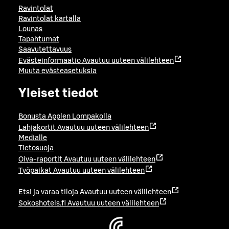
Ravintolat
Ravintolat kartalla
Lounas
Tapahtumat
Saavutettavuus
Evästeinformaatio
Avautuu uuteen välilehteen
Muuta evästeasetuksia
Yleiset tiedot
Bonusta Applen Lompakolla
Lahjakortit
Avautuu uuteen välilehteen
Medialle
Tietosuoja
Oiva-raportit
Avautuu uuteen välilehteen
Työpaikat
Avautuu uuteen välilehteen
Etsi ja varaa tiloja
Avautuu uuteen välilehteen
Sokoshotels.fi
Avautuu uuteen välilehteen