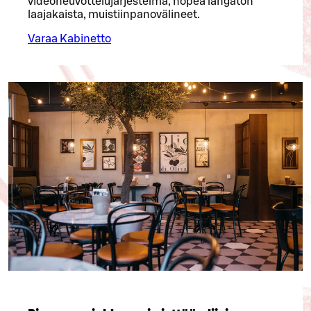
videoneuvottelujärjestelmä, nopea langaton
laajakaista, muistiinpanovälineet.
Varaa Kabinetto