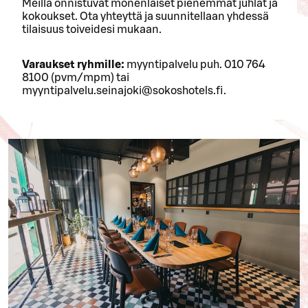
Meillä onnistuvat monenlaiset pienemmät juhlat ja
kokoukset. Ota yhteyttä ja suunnitellaan yhdessä
tilaisuus toiveidesi mukaan.
Varaukset ryhmille:
myyntipalvelu puh. 010 764
8100 (pvm/mpm) tai
myyntipalvelu.seinajoki@sokoshotels.fi.