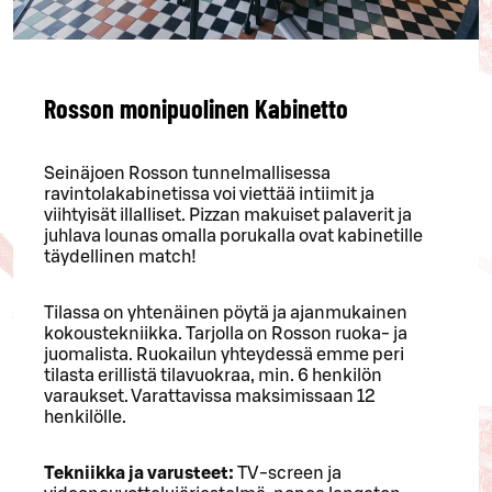
Rosson monipuolinen Kabinetto
Seinäjoen Rosson tunnelmallisessa
ravintolakabinetissa voi viettää intiimit ja
viihtyisät illalliset. Pizzan makuiset palaverit ja
juhlava lounas omalla porukalla ovat kabinetille
täydellinen match!
Tilassa on yhtenäinen pöytä ja ajanmukainen
kokoustekniikka. Tarjolla on Rosson ruoka- ja
juomalista. Ruokailun yhteydessä emme peri
tilasta erillistä tilavuokraa, min. 6 henkilön
varaukset. Varattavissa maksimissaan 12
henkilölle.
Tekniikka ja varusteet:
TV-screen ja