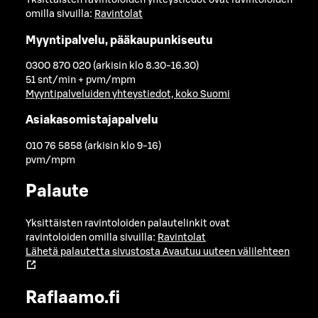
Yksittäisten ravintoloiden yhteystiedot ovat ravintoloiden
omilla sivuilla:
Ravintolat
Myyntipalvelu, pääkaupunkiseutu
0300 870 020 (arkisin klo 8.30-16.30)
51 snt/min + pvm/mpm
Myyntipalveluiden yhteystiedot, koko Suomi
Asiakasomistajapalvelu
010 76 5858 (arkisin klo 9-16)
pvm/mpm
Palaute
Yksittäisten ravintoloiden palautelinkit ovat
ravintoloiden omilla sivuilla:
Ravintolat
Lähetä palautetta sivustosta
Avautuu uuteen välilehteen
Raflaamo.fi