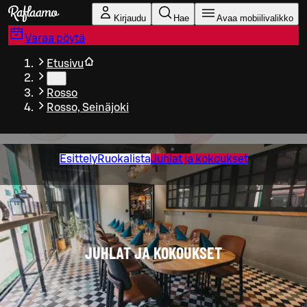
Siirry pääsisältöön
Kirjaudu
Hae
Avaa mobiilivalikko
Varaa pöytä
Etusivu
…
Rosso
Rosso, Seinäjoki
Esittely
Ruokalista
Juhlat ja kokoukset
JUHLAT JA KOKOUKSET