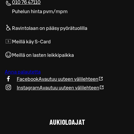
010 76 47110
Puhelun hinta pvm/mpm
Ravintolaan on pääsy pyörätuolilla
Meillä käy S-Card
Meillä on lasten leikkipaikka
Anna palautetta
Facebook
Avautuu uuteen välilehteen
Instagram
Avautuu uuteen välilehteen
AUKIOLOAJAT