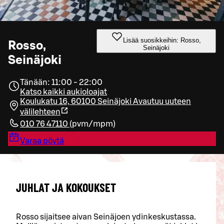
Lisää suosikkeihin: Rosso,
Rosso,
Seinäjoki
Seinäjoki
Tänään: 11:00 - 22:00
Katso kaikki aukioloajat
Koulukatu 16, 60100 Seinäjoki
Avautuu uuteen
välilehteen
010 76 47110
(
pvm/mpm
)
Varaa pöytä
JUHLAT JA KOKOUKSET
Rosso sijaitsee aivan Seinäjoen ydinkeskustassa.