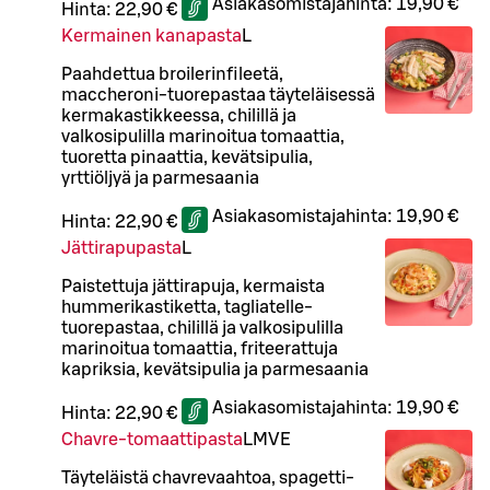
Asiakasomistajahinta:
19,90 €
Hinta:
22,90 €
Kermainen kanapasta
L
Paahdettua broilerinfileetä,
maccheroni-tuorepastaa täyteläisessä
kermakastikkeessa, chilillä ja
valkosipulilla marinoitua tomaattia,
tuoretta pinaattia, kevätsipulia,
yrttiöljyä ja parmesaania
Asiakasomistajahinta:
19,90 €
Hinta:
22,90 €
Jättirapupasta
L
Paistettuja jättirapuja, kermaista
hummerikastiketta, tagliatelle-
tuorepastaa, chilillä ja valkosipulilla
marinoitua tomaattia, friteerattuja
kapriksia, kevätsipulia ja parmesaania
Asiakasomistajahinta:
19,90 €
Hinta:
22,90 €
Chavre-tomaattipasta
L
M
VE
Täyteläistä chavrevaahtoa, spagetti-