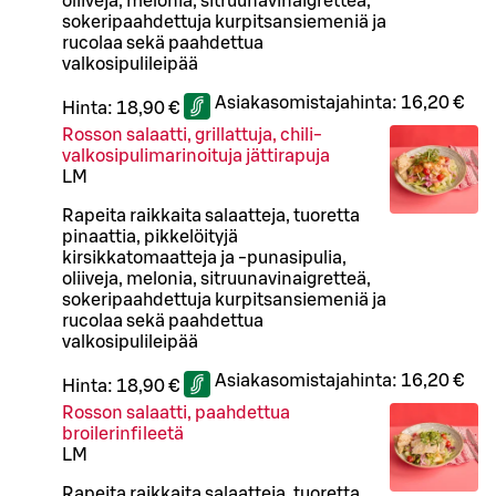
oliiveja, melonia, sitruunavinaigretteä,
sokeripaahdettuja kurpitsansiemeniä ja
rucolaa sekä paahdettua
valkosipulileipää
Asiakasomistajahinta:
16,20 €
Hinta:
18,90 €
Rosson salaatti, grillattuja, chili-
valkosipulimarinoituja jättirapuja
L
M
Rapeita raikkaita salaatteja, tuoretta
pinaattia, pikkelöityjä
kirsikkatomaatteja ja -punasipulia,
oliiveja, melonia, sitruunavinaigretteä,
sokeripaahdettuja kurpitsansiemeniä ja
rucolaa sekä paahdettua
valkosipulileipää
Asiakasomistajahinta:
16,20 €
Hinta:
18,90 €
Rosson salaatti, paahdettua
broilerinfileetä
L
M
Rapeita raikkaita salaatteja, tuoretta