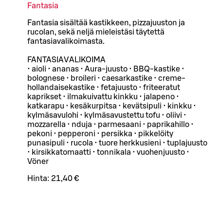
Fantasia
Fantasia sisältää kastikkeen, pizzajuuston ja
rucolan, sekä neljä mieleistäsi täytettä
fantasiavalikoimasta.
FANTASIAVALIKOIMA
• aioli • ananas • Aura-juusto • BBQ-kastike •
bolognese • broileri • caesarkastike • creme-
hollandaisekastike • fetajuusto • friteeratut
kaprikset • ilmakuivattu kinkku • jalapeno •
katkarapu • kesäkurpitsa • kevätsipuli • kinkku •
kylmäsavulohi • kylmäsavustettu tofu • oliivi •
mozzarella • nduja • parmesaani • paprikahillo •
pekoni • pepperoni • persikka • pikkelöity
punasipuli • rucola • tuore herkkusieni • tuplajuusto
• kirsikkatomaatti • tonnikala • vuohenjuusto •
Vöner
Hinta:
21,40 €