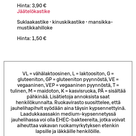
Hinta:
3,90 €
Jäätelökastike
Suklaakastike • kinuskikastike • mansikka-
mustikkahilloke
Hinta:
1,50 €
VL = vähälaktoosinen, L = laktoositon, G =
gluteeniton, GP = gluteeniton pyynnöstä, VE =
vegaaninen, VEP = vegaaninen pyynnöstä, T =
tulinen, M = maidoton, K = kasvisruoka, PÄ = sisältää
pähkinää. Lisätietoja annoksista saat
henkilökunnalta.
Ruokavirasto suosittelee, että
jauhelihapihvit syödään aina täysin kypsennettyinä.
Laadukkaassakin medium-kypsennetyssä
jauhelihassa voi olla EHEC-bakteereita, jotka voivat
aiheuttaa vakavan ruokamyrkytyksen etenkin
lapsille ja iäkkäille henkilöille.