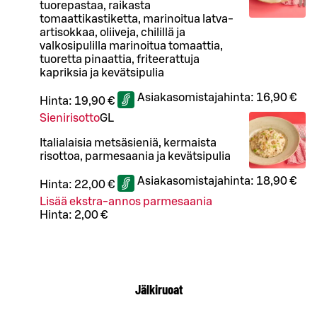
tuorepastaa, raikasta
tomaattikastiketta, marinoitua latva-
artisokkaa, oliiveja, chilillä ja
valkosipulilla marinoitua tomaattia,
tuoretta pinaattia, friteerattuja
kapriksia ja kevätsipulia
Asiakasomistajahinta:
16,90 €
Hinta:
19,90 €
Sienirisotto
G
L
Italialaisia metsäsieniä, kermaista
risottoa, parmesaania ja kevätsipulia
Asiakasomistajahinta:
18,90 €
Hinta:
22,00 €
Lisää ekstra-annos parmesaania
Hinta:
2,00 €
Jälkiruoat