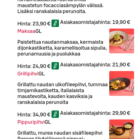
maustetun focacciasämpylän välissä.
Lisäksi ranskalaisia perunoita.
Asiakasomistajahinta:
19,90 €
Hinta:
23,90 €
Maksaa
G
L
Paistettua naudanmaksaa, kermaista
dijonkastiketta, karamellisoitua sipulia,
perunamuusia ja puolukkaa
Asiakasomistajahinta:
21,90 €
Hinta:
24,90 €
Grillipihvi
G
L
Grillattu naudan ulkofileepihvi, tummaa
timjamikastiketta, italialaista
maustevoita, kauden kasviksia ja
ranskalaisia perunoita
Asiakasomistajahinta:
29,90 €
Hinta:
34,90 €
Pippuripihvi
G
L
Grillattu, murea naudan sisäfileepihvi
Rosson täyteläisessä pippuri-