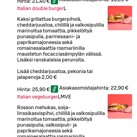
Hinta:
21,40 €
Italian double burger
L
Kaksi grillattua burgerpihviä,
cheddarjuustoa, chilillä ja valkosipulilla
marinoitua tomaattia, pikkelöityä
punasipulia, parmesaani- ja
paprikamajoneesia sekä
romainesalaattia rosmariinilla
maustetun focacciasämpylän välissä.
Lisäksi ranskalaisia perunoita.
Lisää cheddarjuustoa, pekonia tai
jalapenoja 2,00 €
Asiakasomistajahinta:
22,90 €
Hinta:
25,90 €
Italian vegeburger
L
M
VE
Rosson mehukas, soija-
linssikasvispihvi, chilillä ja valkosipulilla
marinoitua tomaattia, pikkelöityä
punasipulia, valkosipuli- ja
paprikamajoneesia sekä
romainesalaattia rosmariinilla