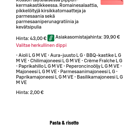
kermakastikkeessa. Romainesalaattia,
pikkelöityjä kirsikkatomaatteja ja
parmesaania sekä
parmesaaniperunagratiinia ja
kevätsipulia
Asiakasomistajahinta:
39,90 €
Hinta:
43,00 €
Valitse herkullinen dippi
• Aioli L G M VE • Aura-juusto L G • BBQ-kastike L G
M VE • Chilimajoneesi L G M VE • Crème Fraîche L G
• Paprikahillo L G M VE • Peperoncinoöljy L G M VE •
Majoneesi L G M VE • Parmesaanimajoneesi L G •
Paprikamajoneesi L G M VE • Basilikamajoneesi L G
M VE
Hinta:
2,00 €
Pasta & risotto