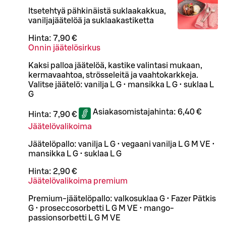
Itsetehtyä pähkinäistä suklaakakkua,
vaniljajäätelöä ja suklaakastiketta
Hinta:
7,90 €
Onnin jäätelösirkus
Kaksi palloa jäätelöä, kastike valintasi mukaan,
kermavaahtoa, strösseleitä ja vaahtokarkkeja.
Valitse jäätelö: vanilja L G • mansikka L G • suklaa L
G
Asiakasomistajahinta:
6,40 €
Hinta:
7,90 €
Jäätelövalikoima
Jäätelöpallo: vanilja L G • vegaani vanilja L G M VE •
mansikka L G • suklaa L G
Hinta:
2,90 €
Jäätelövalikoima premium
Premium-jäätelöpallo: valkosuklaa G • Fazer Pätkis
G • proseccosorbetti L G M VE • mango-
passionsorbetti L G M VE