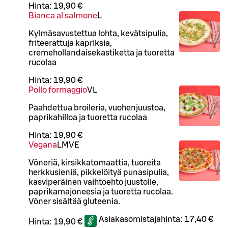
Hinta:
19,90 €
Bianca al salmone
L
Kylmäsavustettua lohta, kevätsipulia,
friteerattuja kapriksia,
cremehollandaisekastiketta ja tuoretta
rucolaa
Hinta:
19,90 €
Pollo formaggio
VL
Paahdettua broileria, vuohenjuustoa,
paprikahilloa ja tuoretta rucolaa
Hinta:
19,90 €
Vegana
L
M
VE
Vöneriä, kirsikkatomaattia, tuoreita
herkkusieniä, pikkelöityä punasipulia,
kasviperäinen vaihtoehto juustolle,
paprikamajoneesia ja tuoretta rucolaa.
Vöner sisältää gluteenia.
Asiakasomistajahinta:
17,40 €
Hinta:
19,90 €