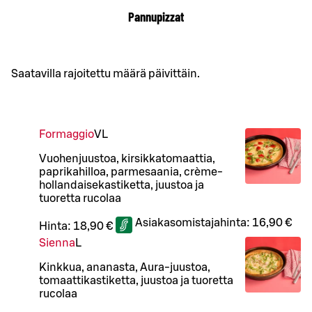
Pannupizzat
Saatavilla rajoitettu määrä päivittäin.
Formaggio
VL
Vuohenjuustoa, kirsikkatomaattia,
paprikahilloa, parmesaania, crème-
hollandaisekastiketta, juustoa ja
tuoretta rucolaa
Asiakasomistajahinta:
16,90 €
Hinta:
18,90 €
Sienna
L
Kinkkua, ananasta, Aura-juustoa,
tomaattikastiketta, juustoa ja tuoretta
rucolaa