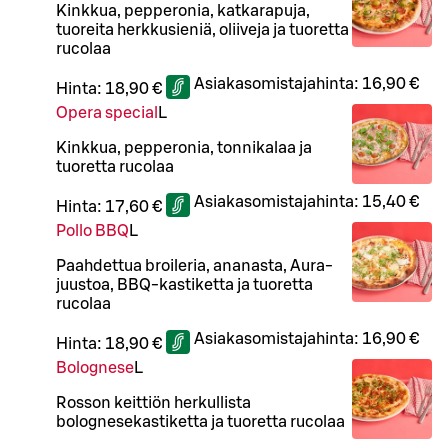
Kinkkua, pepperonia, katkarapuja,
tuoreita herkkusieniä, oliiveja ja tuoretta
rucolaa
Asiakasomistajahinta:
16,90 €
Hinta:
18,90 €
Opera special
L
Kinkkua, pepperonia, tonnikalaa ja
tuoretta rucolaa
Asiakasomistajahinta:
15,40 €
Hinta:
17,60 €
Pollo BBQ
L
Paahdettua broileria, ananasta, Aura-
juustoa, BBQ-kastiketta ja tuoretta
rucolaa
Asiakasomistajahinta:
16,90 €
Hinta:
18,90 €
Bolognese
L
Rosson keittiön herkullista
bolognesekastiketta ja tuoretta rucolaa