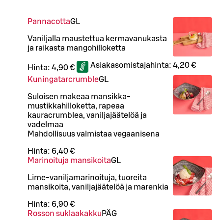
Pannacotta
G
L
Vaniljalla maustettua kermavanukasta
ja raikasta mangohilloketta
Asiakasomistajahinta:
4,20 €
Hinta:
4,90 €
Kuningatarcrumble
G
L
Suloisen makeaa mansikka-
mustikkahilloketta, rapeaa
kauracrumblea, vaniljajäätelöä ja
vadelmaa
Mahdollisuus valmistaa vegaanisena
Hinta:
6,40 €
Marinoituja mansikoita
G
L
Lime-vaniljamarinoituja, tuoreita
mansikoita, vaniljajäätelöä ja marenkia
Hinta:
6,90 €
Rosson suklaakakku
PÄ
G