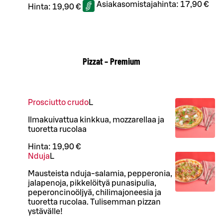
Asiakasomistajahinta:
17,90 €
Hinta:
19,90 €
Pizzat – Premium
Prosciutto crudo
L
Ilmakuivattua kinkkua, mozzarellaa ja
tuoretta rucolaa
Hinta:
19,90 €
Nduja
L
Mausteista nduja-salamia, pepperonia,
jalapenoja, pikkelöityä punasipulia,
peperoncinoöljyä, chilimajoneesia ja
tuoretta rucolaa. Tulisemman pizzan
ystävälle!