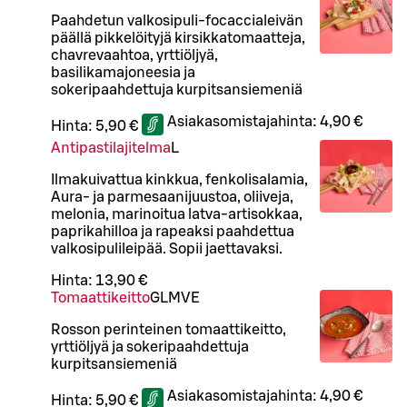
Paahdetun valkosipuli-focaccialeivän
päällä pikkelöityjä kirsikkatomaatteja,
chavrevaahtoa, yrttiöljyä,
basilikamajoneesia ja
sokeripaahdettuja kurpitsansiemeniä
Asiakasomistajahinta:
4,90 €
Hinta:
5,90 €
Antipastilajitelma
L
Ilmakuivattua kinkkua, fenkolisalamia,
Aura- ja parmesaanijuustoa, oliiveja,
melonia, marinoitua latva-artisokkaa,
paprikahilloa ja rapeaksi paahdettua
valkosipulileipää. Sopii jaettavaksi.
Hinta:
13,90 €
Tomaattikeitto
G
L
M
VE
Rosson perinteinen tomaattikeitto,
yrttiöljyä ja sokeripaahdettuja
kurpitsansiemeniä
Asiakasomistajahinta:
4,90 €
Hinta:
5,90 €