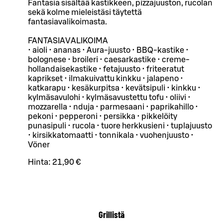
Fantasia sisältää kastikkeen, pizzajuuston, rucolan
sekä kolme mieleistäsi täytettä
fantasiavalikoimasta.
FANTASIAVALIKOIMA
• aioli • ananas • Aura-juusto • BBQ-kastike •
bolognese • broileri • caesarkastike • creme-
hollandaisekastike • fetajuusto • friteeratut
kaprikset • ilmakuivattu kinkku • jalapeno •
katkarapu • kesäkurpitsa • kevätsipuli • kinkku •
kylmäsavulohi • kylmäsavustettu tofu • oliivi •
mozzarella • nduja • parmesaani • paprikahillo •
pekoni • pepperoni • persikka • pikkelöity
punasipuli • rucola • tuore herkkusieni • tuplajuusto
• kirsikkatomaatti • tonnikala • vuohenjuusto •
Vöner
Hinta:
21,90 €
Grillistä