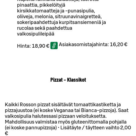
pinaattia, pikkelöityjä
kirsikkatomaatteja ja -punasipulia,
oliiveja, melonia, sitruunavinaigretteä,
sokeripaahdettuja kurpitsansiemeniä ja
rucolaa sekä paahdettua
valkosipulileipää
Asiakasomistajahinta:
16,20 €
Hinta:
18,90 €
Pizzat – Klassikot
Kaikki Rosson pizzat sisältävät tomaattikastiketta ja
pizzajuustoa (ei koske Veganaa tai Bianca-pizzoja). Saat
valkosipulia halutessasi pizzaan veloituksetta.
Mahdollisuus valmistaa myös gluteenittomalla pohjalla
(ei koske pannupizzoja) • Lisätäyte / täytteen vaihto 2,00
€