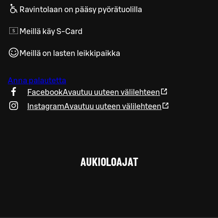
Ravintolaan on pääsy pyörätuolilla
Meillä käy S-Card
Meillä on lasten leikkipaikka
Anna palautetta
Facebook
Avautuu uuteen välilehteen
Instagram
Avautuu uuteen välilehteen
AUKIOLOAJAT