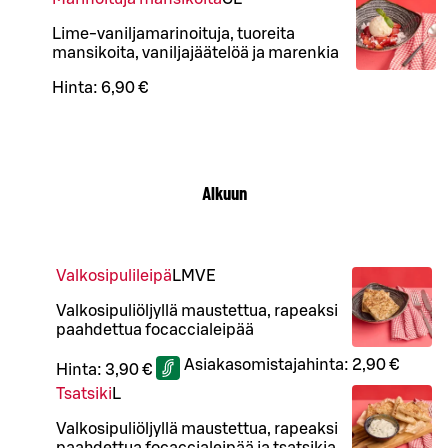
Lime-vaniljamarinoituja, tuoreita
mansikoita, vaniljajäätelöä ja marenkia
Hinta:
6,90 €
Alkuun
Valkosipulileipä
L
M
VE
Valkosipuliöljyllä maustettua, rapeaksi
paahdettua focaccialeipää
Asiakasomistajahinta:
2,90 €
Hinta:
3,90 €
Tsatsiki
L
Valkosipuliöljyllä maustettua, rapeaksi
paahdettua focaccialeipää ja tsatsikia