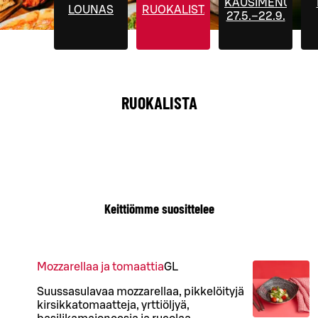
KAUSIMENUT
LOUNAS
RUOKALISTA
27.5.–22.9.
RUOKALISTA
Keittiömme suosittelee
Mozzarellaa ja tomaattia
G
L
Suussasulavaa mozzarellaa, pikkelöityjä
kirsikkatomaatteja, yrttiöljyä,