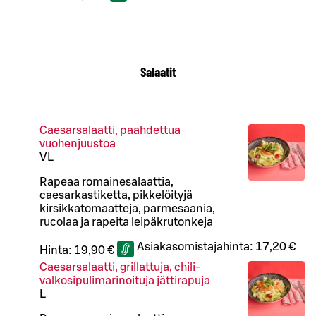
Salaatit
Caesarsalaatti, paahdettua
vuohenjuustoa
VL
Rapeaa romainesalaattia,
caesarkastiketta, pikkelöityjä
kirsikkatomaatteja, parmesaania,
rucolaa ja rapeita leipäkrutonkeja
Asiakasomistajahinta:
17,20 €
Hinta:
19,90 €
Caesarsalaatti, grillattuja, chili-
valkosipulimarinoituja jättirapuja
L