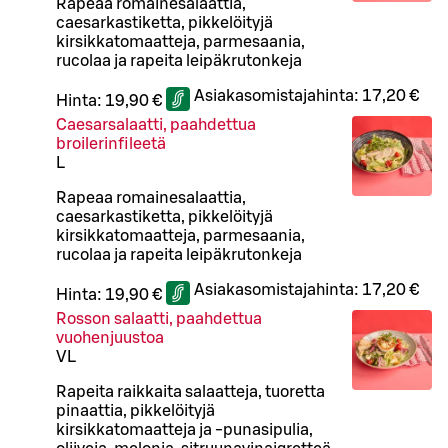
Rapeaa romainesalaattia,
caesarkastiketta, pikkelöityjä
kirsikkatomaatteja, parmesaania,
rucolaa ja rapeita leipäkrutonkeja
Asiakasomistajahinta:
17,20 €
Hinta:
19,90 €
Caesarsalaatti, paahdettua
broilerinfileetä
L
Rapeaa romainesalaattia,
caesarkastiketta, pikkelöityjä
kirsikkatomaatteja, parmesaania,
rucolaa ja rapeita leipäkrutonkeja
Asiakasomistajahinta:
17,20 €
Hinta:
19,90 €
Rosson salaatti, paahdettua
vuohenjuustoa
VL
Rapeita raikkaita salaatteja, tuoretta
pinaattia, pikkelöityjä
kirsikkatomaatteja ja -punasipulia,