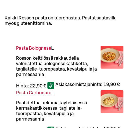
Kaikki Rosson pasta on tuorepastaa. Pastat saatavilla
myös gluteenittomina.
Pasta Bolognese
L
Rosson keittiössä rakkaudella
valmistettua bolognesekastiketta,
tagliatelle-tuorepastaa, kevätsipulia ja
parmesaania
Asiakasomistajahinta:
19,90 €
Hinta:
22,90 €
Pasta Carbonara
L
Paahdettua pekonia täyteläisessä
kermakastikkeessa, tagliatelle-
tuorepastaa, kevätsipulia ja
parmesaania