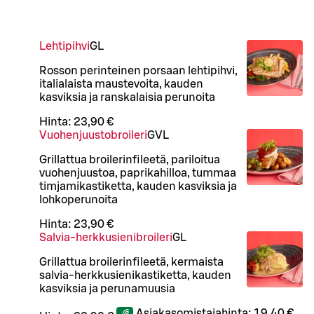
Lehtipihvi
G
L
Rosson perinteinen porsaan lehtipihvi,
italialaista maustevoita, kauden
kasviksia ja ranskalaisia perunoita
Hinta:
23,90 €
Vuohenjuustobroileri
G
VL
Grillattua broilerinfileetä, pariloitua
vuohenjuustoa, paprikahilloa, tummaa
timjamikastiketta, kauden kasviksia ja
lohkoperunoita
Hinta:
23,90 €
Salvia-herkkusienibroileri
G
L
Grillattua broilerinfileetä, kermaista
salvia-herkkusienikastiketta, kauden
kasviksia ja perunamuusia
Asiakasomistajahinta:
19,40 €