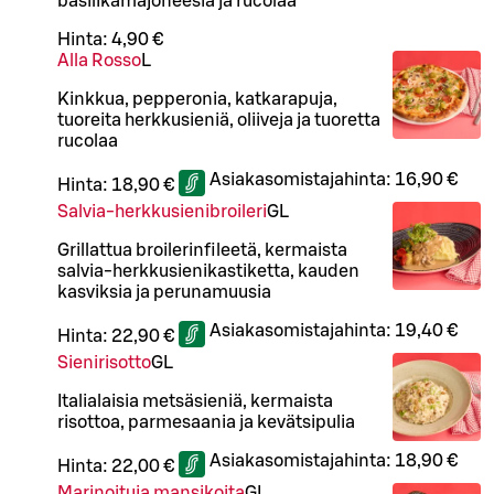
basilikamajoneesia ja rucolaa
Hinta:
4,90 €
Alla Rosso
L
Kinkkua, pepperonia, katkarapuja,
tuoreita herkkusieniä, oliiveja ja tuoretta
rucolaa
Asiakasomistajahinta:
16,90 €
Hinta:
18,90 €
Salvia-herkkusienibroileri
G
L
Grillattua broilerinfileetä, kermaista
salvia-herkkusienikastiketta, kauden
kasviksia ja perunamuusia
Asiakasomistajahinta:
19,40 €
Hinta:
22,90 €
Sienirisotto
G
L
Italialaisia metsäsieniä, kermaista
risottoa, parmesaania ja kevätsipulia
Asiakasomistajahinta:
18,90 €
Hinta:
22,00 €
Marinoituja mansikoita
G
L