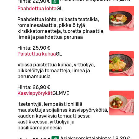
Hinta:
22,90 €
Paahdettua lohta
G
L
Paahdettua lohta, raikasta tsatsikia,
romainesalaattia, pikkelöityjä
kirsikkatomaatteja, tuoretta pinaattia,
limeä ja paahdettua perunaa
Hinta:
25,90 €
Paistettua kuhaa
G
L
Voissa paistettua kuhaa, yrttiöljyä,
pikkelöityjä tomaatteja, limeä ja
perunamuusia
Hinta:
26,90 €
Kasvispyörykät
G
L
M
VE
Itsetehtyjä, lempeästi chilillä
maustettuja soijalinssikasvispyöryköitä,
kauden kasviksia tomaattisessa
kastikkeessa, yrttiöljyä ja
basilikamajoneesia
Asiakasomistajahinta:
18,20 €