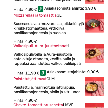
Asiakasomistajahinta:
3,90 €
Hinta:
4,90 €
Mozzarellaa ja tomaattia
G
L
Suussasulavaa mozzarellaa, pikkelöityjä
kirsikkatomaatteja, yrttiöljyä,
basilikamajoneesia ja rucolaa
Hinta:
4,90 €
Valkosipuli-Aura-juustoetanat
L
Valkosipulivoilla ja Aura-juustolla
aateloituja etanoita, kevätsipulia ja
rapeaksi paahdettua valkosipulileipää
Asiakasomistajahinta:
9,90 €
Hinta:
11,90 €
Paistetut jättiravut
G
L
M
Paistettuja, marinoituja jättirapuja,
basilikamajoneesia, aiolia ja sitruunaa
Hinta:
4,90 €
Chavre-tomaattibruschetta
L
M
VE