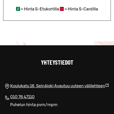
=
Hinta S-Etukortilla
=
Hinta S-Cardilla
YHTEYSTIEDOT
Koulukatu 16
,
Seinäjoki
Avautuu uuteen välilehteen
010 76 47110
Puhelun hinta pvm/mpm