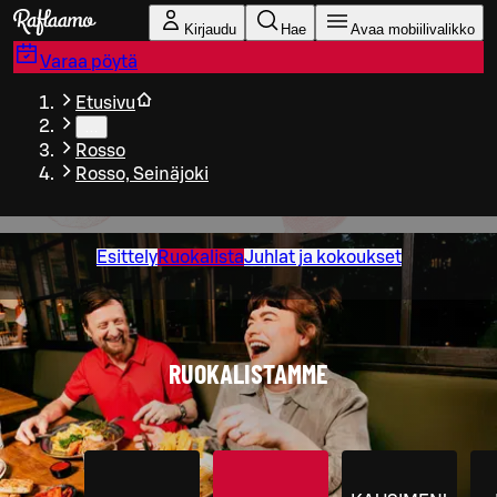
Siirry pääsisältöön
Kirjaudu
Hae
Avaa mobiilivalikko
Varaa pöytä
Etusivu
…
Rosso
Rosso, Seinäjoki
Esittely
Ruokalista
Juhlat ja kokoukset
RUOKALISTAMME