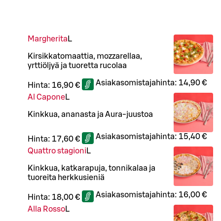
Margherita
L
Kirsikkatomaattia, mozzarellaa,
yrttiöljyä ja tuoretta rucolaa
Asiakasomistajahinta:
14,90 €
Hinta:
16,90 €
Al Capone
L
Kinkkua, ananasta ja Aura-juustoa
Asiakasomistajahinta:
15,40 €
Hinta:
17,60 €
Quattro stagioni
L
Kinkkua, katkarapuja, tonnikalaa ja
tuoreita herkkusieniä
Asiakasomistajahinta:
16,00 €
Hinta:
18,00 €
Alla Rosso
L