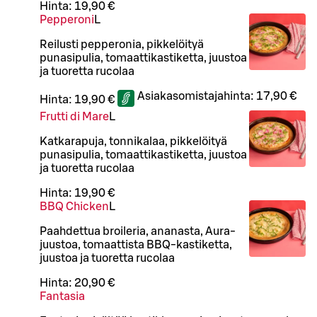
Hinta:
19,90 €
Pepperoni
L
Reilusti pepperonia, pikkelöityä
punasipulia, tomaattikastiketta, juustoa
ja tuoretta rucolaa
Asiakasomistajahinta:
17,90 €
Hinta:
19,90 €
Frutti di Mare
L
Katkarapuja, tonnikalaa, pikkelöityä
punasipulia, tomaattikastiketta, juustoa
ja tuoretta rucolaa
Hinta:
19,90 €
BBQ Chicken
L
Paahdettua broileria, ananasta, Aura-
juustoa, tomaattista BBQ-kastiketta,
juustoa ja tuoretta rucolaa
Hinta:
20,90 €
Fantasia