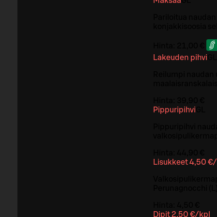
Maksaa
G
L
Pariloitua naudan
konjakkisoosia s
Hinta:
21,00 €
Lakeuden pihvi
G
L
Reilumpi naudan ul
maalaisranskalais
Hinta:
39,90 €
Pippuripihvi
G
L
Pippuripihvi nauda
valkosipulikerma
Hinta:
44,90 €
Lisukkeet 4,50 €/
Valkosipulikermape
Perunagnocchi (L) 
Hinta:
4,50 €
Dipit 2,50 €/kpl