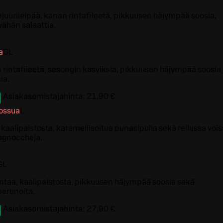
uurileipää, kanan rintafileetä, pikkuusen häjympää soosia,
 vähän salaattia.
a
G
L
in rintafileetä, sesongin kasviksia, pikkuusen häjympää soosia 
ia.
Asiakasomistajahinta:
21,90 €
possua
L
kaalipaistosta, karamellisoitua punasipulia sekä reilussa voi
agnoccheja.
G
L
intaa, kaalipaistosta, pikkuusen häjympää soosia sekä
perunoita.
Asiakasomistajahinta:
27,90 €