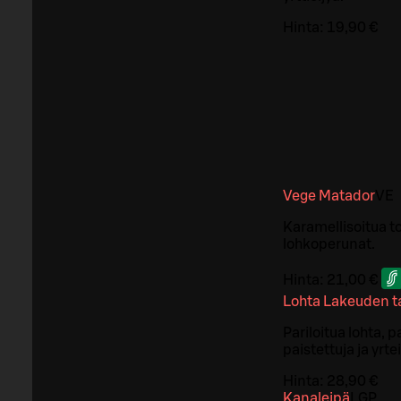
Hinta:
19,90 €
Vege Matador
VE
Karamellisoitua to
lohkoperunat.
Hinta:
21,00 €
Lohta Lakeuden 
Pariloitua lohta, 
paistettuja ja yrt
Hinta:
28,90 €
Kanaleipä
L
GP