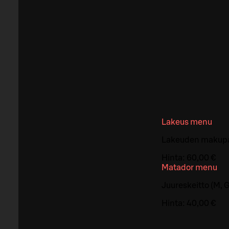
Lakeus menu
Lakeuden makupala
Hinta:
60,00 €
Matador menu
Juureskeitto (M, G
Hinta:
40,00 €