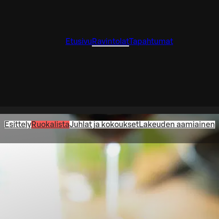
Etusivu
Ravintolat
Tapahtumat
Esittely
Ruokalista
Juhlat ja kokoukset
Lakeuden aamiainen