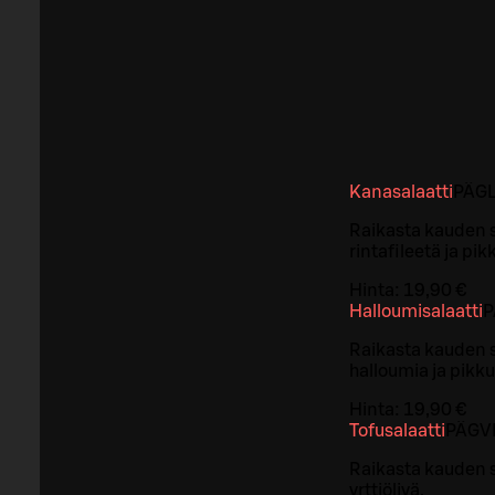
Kanasalaatti
PÄ
G
Raikasta kauden s
rintafileetä ja p
Hinta:
19,90 €
Halloumisalaatti
P
Raikasta kauden 
halloumia ja pik
Hinta:
19,90 €
Tofusalaatti
PÄ
G
V
Raikasta kauden s
yrttiöljyä.