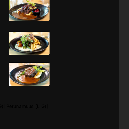
ä
) | Perunamuusi (L, G) |