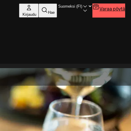
Varaa pöytä
Hae
Kirjaudu