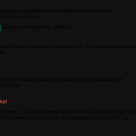
 maksaa, karamellisoitua punasipulia ja puolukkaa,
ekä perunamuusia.
Asiakasomistajahinta:
19,00 €
kofileepihvi, sesongin kasviksia, voi- ja punaviinisoosia sek
ia.
n sisäfileestä, paahdettuja kasviksia, konjakkisoosia ja
perunoita.
kpl
runat (L, G) | Maalaisranskalaiset (M, G) | Lohkoperunat (M, G
| Paahdetut kasvikset (VE, G) | Sesongin kasvikset (VE, G).