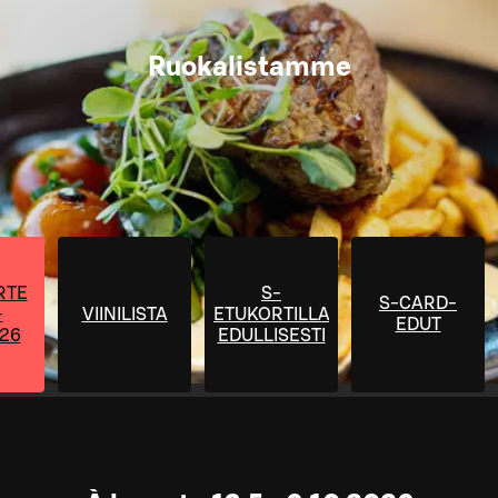
Ruokalistamme
RTE
S-
S-CARD-
–
VIINILISTA
ETUKORTILLA
EDUT
026
EDULLISESTI