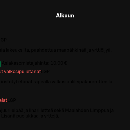
Alkuun
E
GP
sia lakeuksilta, paahdettua maapähkinää ja yrttiöljyä.
Asiakasomistajahinta:
10,00 €
ut valkosipulietanat
L
GP
tiristetyt etanat rapealla valkosipulileipäkuorrutteella.
lat
L
GP
uurileipää ja liharilletteä sekä Maalahden Limppua ja
Lisänä puolukkaa ja yrttejä.