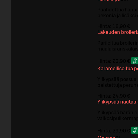
Paahdettua hapanj
pekonia ja lisäksi
Hinta:
18,90 €
Lakeuden broileri
Pariloitua broiler
maalaisranskalais
Hinta:
23,90 €
Karamellisoitua 
Ylikypsää possua, 
paistettuja perun
Hinta:
24,90 €
Ylikypsää nautaa
Ylikypsää härän r
valkosipulikerma
Hinta:
29,90 €