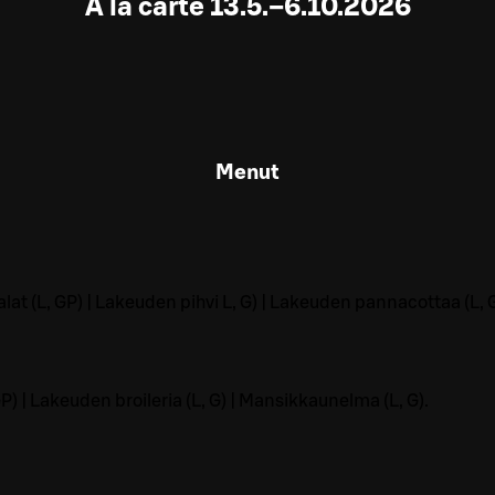
À la carte 13.5.–6.10.2026
Menut
t (L, GP) | Lakeuden pihvi L, G) | Lakeuden pannacottaa (L, G
P) | Lakeuden broileria (L, G) | Mansikkaunelma (L, G).