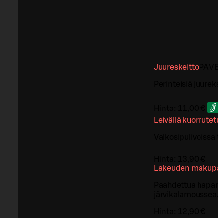
Juureskeitto
PÄ
V
Perinteisiä juurek
Hinta:
11,00 €
Leivällä kuorrutet
Valkosipulivoissa 
Hinta:
13,90 €
Lakeuden makupa
Paahdettua hapanj
järvikalamoussea. 
Hinta:
12,90 €