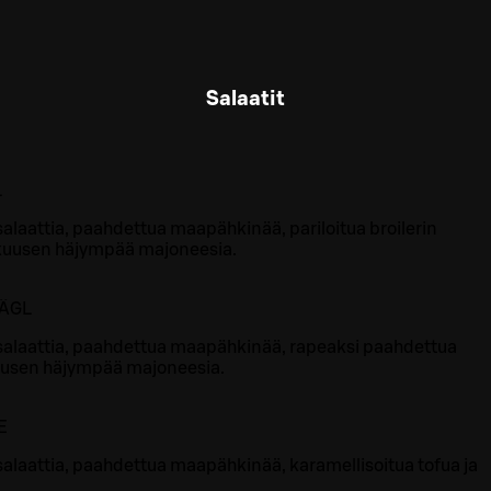
Salaatit
L
alaattia, paahdettua maapähkinää, pariloitua broilerin
ikkuusen häjympää majoneesia.
Ä
G
L
salaattia, paahdettua maapähkinää, rapeaksi paahdettua
kuusen häjympää majoneesia.
E
alaattia, paahdettua maapähkinää, karamellisoitua tofua ja