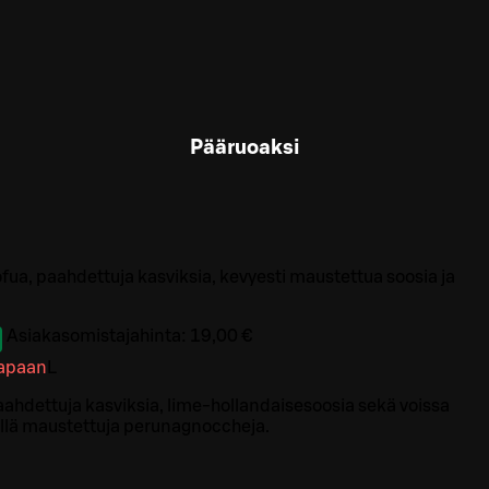
Pääruoaksi
fua, paahdettuja kasviksia, kevyesti maustettua soosia ja
Asiakasomistajahinta:
19,00 €
tapaan
L
paahdettuja kasviksia, lime-hollandaisesoosia sekä voissa
eillä maustettuja perunagnoccheja.