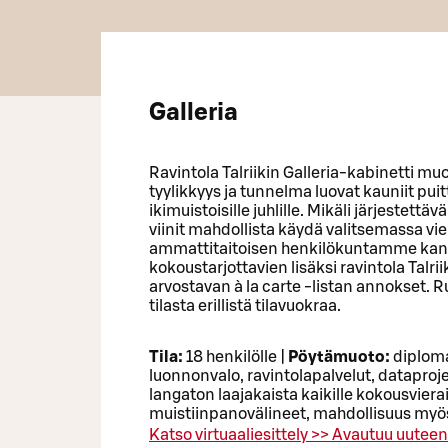
Galleria
Ravintola Talriikin Galleria-kabinetti m
tyylikkyys ja tunnelma luovat kauniit puitt
ikimuistoisille juhlille. Mikäli järjestett
viinit mahdollista käydä valitsemassa vier
ammattitaitoisen henkilökuntamme kans
kokoustarjottavien lisäksi ravintola Talrii
arvostavan à la carte -listan annokset.
tilasta erillistä tilavuokraa.
Tila:
18 henkilölle |
Pöytämuoto:
diploma
luonnonvalo, ravintolapalvelut, dataproj
langaton laajakaista kaikille kokousvierail
muistiinpanovälineet, mahdollisuus myös l
Katso virtuaaliesittely >>
Avautuu uuteen 