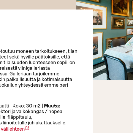
uotoutuu moneen tarkoitukseen, tilan
eet sekä hyville päätöksille, että
ävän tilaisuuden luonteeseen sopii, on
eisestä viinigalleriasta
sa. Galleriaan tarjoilemme
kin paikallisuutta ja kotimaisuutta
 Ruokailun yhteydessä emme peri
atti | Koko: 30 m2 |
Muuta:
ektori ja valkokangas / nopea
le, fläppitaulu,
iinoitetulle juhlakattaukselle.
välilehteen