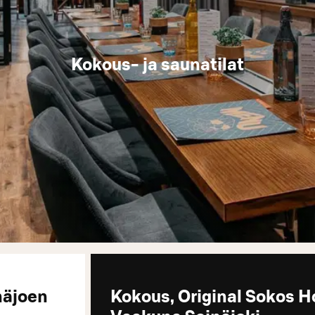
Kokous- ja saunatilat
näjoen
Kokous, Original Sokos H