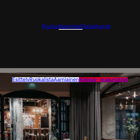
Etusivu
Ravintolat
Tapahtumat
Esittely
Ruokalista
Aamiainen
Kokous- ja saunatilat