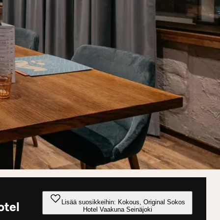
Lisää suosikkeihin: Kokous, Original Sokos
otel
Hotel Vaakuna Seinäjoki