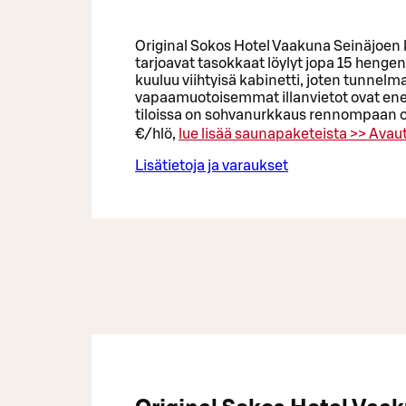
Original Sokos Hotel Vaakuna Seinäjoen ka
tarjoavat tasokkaat löylyt jopa 15 heng
kuuluu viihtyisä kabinetti, joten tunnelma
vapaamuotoisemmat illanvietot ovat ene
tiloissa on sohvanurkkaus rennompaan o
€/hlö,
lue lisää saunapaketeista >>
Avaut
Lisätietoja ja varaukset