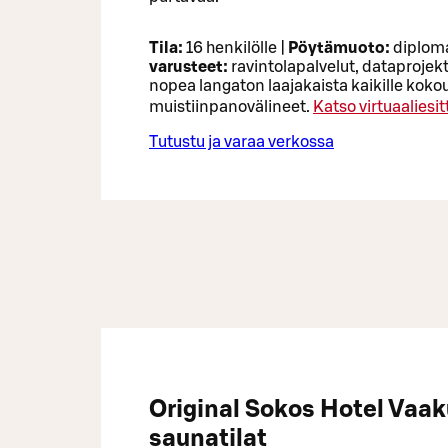
Tila:
16 henkilölle |
Pöytämuoto:
diploma
varusteet:
ravintolapalvelut, dataprojekt
nopea langaton laajakaista kaikille kokous
muistiinpanovälineet.
Katso virtuaaliesit
Tutustu ja varaa verkossa
Original Sokos Hotel Vaa
saunatilat