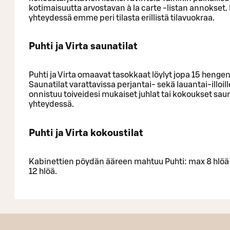
kotimaisuutta arvostavan à la carte -listan annokset.
yhteydessä emme peri tilasta erillistä tilavuokraa.
Puhti ja Virta saunatilat
Puhti ja Virta omaavat tasokkaat löylyt jopa 15 hengen
Saunatilat varattavissa perjantai- sekä lauantai-illoille
onnistuu toiveidesi mukaiset juhlat tai kokoukset sa
yhteydessä.
Puhti ja Virta kokoustilat
Kabinettien pöydän ääreen mahtuu Puhti: max 8 hlöä 
12 hlöä.