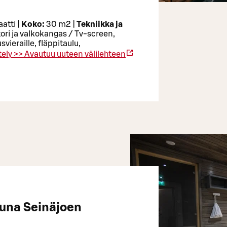
atti |
Koko:
30 m2 |
Tekniikka ja
ori ja valkokangas / Tv-screen,
vieraille, fläppitaulu,
tely >>
Avautuu uuteen välilehteen
kuna Seinäjoen