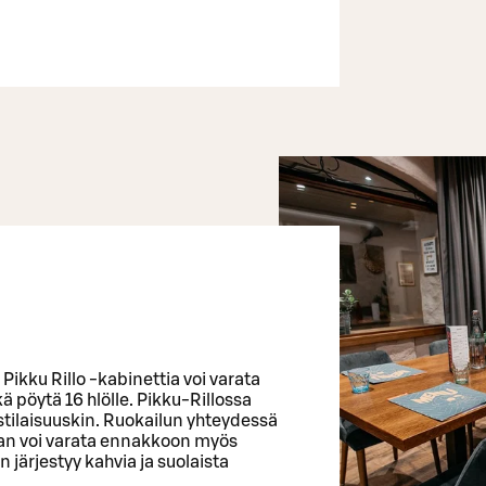
ikku Rillo -kabinettia voi varata
ä pöytä 16 hlölle. Pikku-Rillossa
istilaisuuskin. Ruokailun yhteydessä
Tilan voi varata ennakkoon myös
n järjestyy kahvia ja suolaista