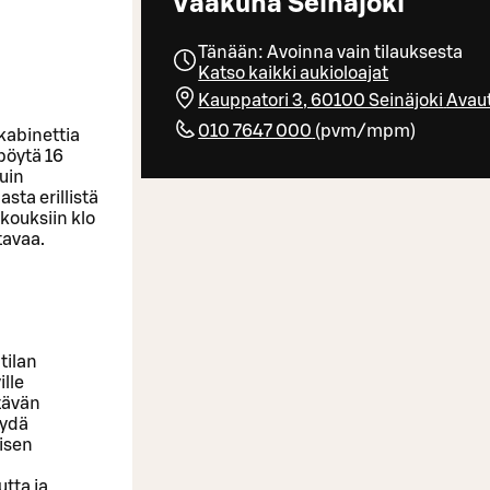
Vaakuna Seinäjoki
Tänään: Avoinna vain tilauksesta
Katso kaikki aukioloajat
Kauppatori 3, 60100 Seinäjoki
Avaut
010 7647 000
(
pvm/mpm
)
kabinettia
pöytä 16
kuin
asta erillistä
kouksiin klo
rtavaa.
tilan
ille
ttävän
äydä
oisen
utta ja