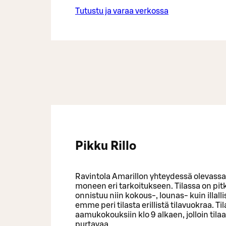
Tutustu ja varaa verkossa
Pikku Rillo
Ravintola Amarillon yhteydessä olevassa P
moneen eri tarkoitukseen. Tilassa on pitk
onnistuu niin kokous-, lounas- kuin illall
emme peri tilasta erillistä tilavuokraa. 
aamukokouksiin klo 9 alkaen, jolloin tilaa
purtavaa.