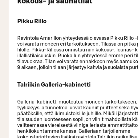
kokous- ja saunatilat
Pikku Rillo
Ravintola Amarillon yhteydessä olevassa Pikku Rillo -
voi varata moneen eri tarkoitukseen. Tilassa on pitkä 
hlölle. Pikku-Rillossa onnistuu niin kokous-, lounas- 
illallistilaisuuskin. Ruokailun yhteydessä emme peri til
tilavuokraa. Tilan voi varata ennakkoon myös aamuko
9 alkaen, jolloin tilaan järjestyy kahvia ja suolaista pu
Talriikin Galleria-kabinetti
Galleria-kabinetti muotoutuu moneen tarkoitukseen, 
tyylikkyys ja tunnelma luovat kauniit puitteet sekä hyv
päätöksille, että ikimuistoisille juhlille. Mikäli järjeste
tilaisuuden luonteeseen sopii, on viinit mahdollista k
valitsemassa viereisestä viinigalleriasta ammattitait
henkilökuntamme kanssa. Galleriaan tarjoilemme
kokoustarjottavien lisäksi ravintola Talriikin paikallisu