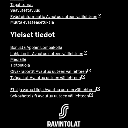
Tapahtumat
Saavutettavuus
Evästeinformaatio
Avautuu uuteen välilehteen
Muuta evästeasetuksia
Yleiset tiedot
Bonusta Applen Lompakolla
Lahjakortit
Avautuu uuteen välilehteen
Medialle
Tietosuoja
Oiva-raportit
Avautuu uuteen välilehteen
Työpaikat
Avautuu uuteen välilehteen
Etsi ja varaa tiloja
Avautuu uuteen välilehteen
Sokoshotels.fi
Avautuu uuteen välilehteen