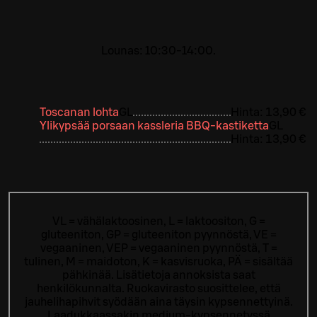
Lounas: 10:30-14:00.
Toscanan lohta
G
L
Hinta:
13,90 €
Ylikypsää porsaan kassleria BBQ-kastiketta
G
L
Hinta:
13,90 €
VL = vähälaktoosinen, L = laktoositon, G =
gluteeniton, GP = gluteeniton pyynnöstä, VE =
vegaaninen, VEP = vegaaninen pyynnöstä, T =
tulinen, M = maidoton, K = kasvisruoka, PÄ = sisältää
pähkinää. Lisätietoja annoksista saat
henkilökunnalta.
Ruokavirasto suosittelee, että
jauhelihapihvit syödään aina täysin kypsennettyinä.
Laadukkaassakin medium-kypsennetyssä