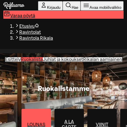
Siirry pääsisältöön
Kirjaudu
Hae
Avaa mobiilivalikko
Varaa pöytä
Etusivu
Ravintolat
Ravintola Rikala
Esittely
Ruokalista
Juhlat ja kokoukset
Rikalan aamiainen
Ruokalistamme
A LA
LOUNAS
VIINIT