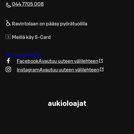
044 7705 008
Ravintolaan on pääsy pyörätuolilla
Meillä käy S-Card
Anna palautetta
Facebook
Avautuu uuteen välilehteen
Instagram
Avautuu uuteen välilehteen
aukioloajat