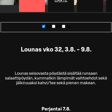
CARTE
32
33
34
Lounas vko 32, 3.8. - 9.8.
Lounas seisovasta pöydästä sisältää runsaan
salaattipöydän, kummatkin lämpimät vaihtoehdot sekä
jälkiruuaksi kahvi/tee sekä pienen makean.
Perjantai
7.8.