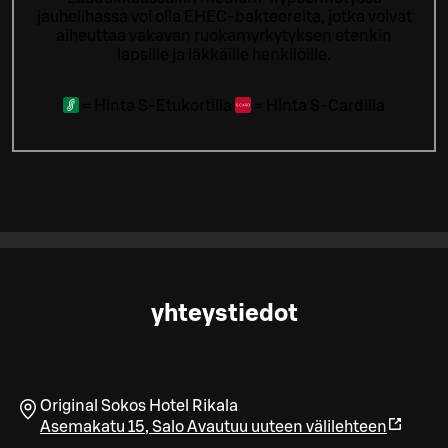
jauhelihassa voi olla EHEC-bakteereita, jotka voivat
aiheuttaa vakavan ruokamyrkytyksen etenkin
lapsille ja iäkkäille henkilöille.
=
Hinta S-Etukortilla
=
Hinta S-Cardilla
yhteystiedot
Original Sokos Hotel Rikala
Asemakatu 15
,
Salo
Avautuu uuteen välilehteen