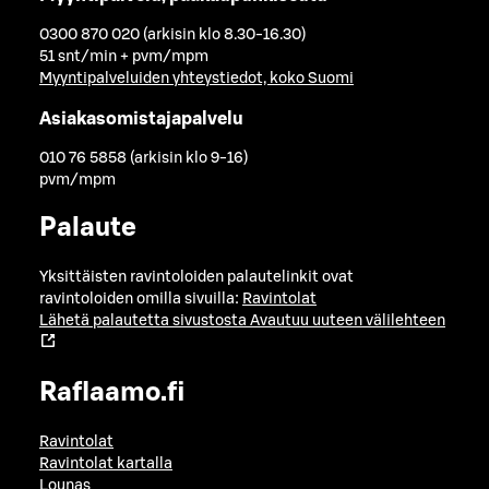
0300 870 020 (arkisin klo 8.30-16.30)
51 snt/min + pvm/mpm
Myyntipalveluiden yhteystiedot, koko Suomi
Asiakasomistajapalvelu
010 76 5858 (arkisin klo 9-16)
pvm/mpm
Palaute
Yksittäisten ravintoloiden palautelinkit ovat
ravintoloiden omilla sivuilla:
Ravintolat
Lähetä palautetta sivustosta
Avautuu uuteen välilehteen
Raflaamo.fi
Ravintolat
Ravintolat kartalla
Lounas