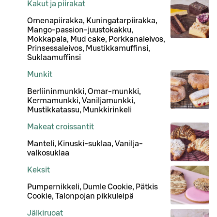
Kakut ja piirakat
Omenapiirakka, Kuningatarpiirakka,
Mango-passion-juustokakku,
Mokkapala, Mud cake, Porkkanaleivos,
Prinsessaleivos, Mustikkamuffinsi,
Suklaamuffinsi
Munkit
Berliininmunkki, Omar-munkki,
Kermamunkki, Vaniljamunkki,
Mustikkatassu, Munkkirinkeli
Makeat croissantit
Manteli, Kinuski-suklaa, Vanilja-
valkosuklaa
Keksit
Pumpernikkeli, Dumle Cookie, Pätkis
Cookie, Talonpojan pikkuleipä
Jälkiruoat