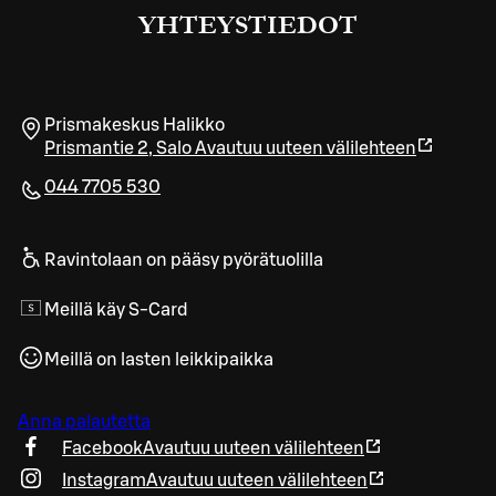
YHTEYSTIEDOT
Prismakeskus Halikko
Prismantie 2
,
Salo
Avautuu uuteen välilehteen
044 7705 530
Ravintolaan on pääsy pyörätuolilla
Meillä käy S-Card
Meillä on lasten leikkipaikka
Anna palautetta
Facebook
Avautuu uuteen välilehteen
Instagram
Avautuu uuteen välilehteen