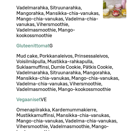
Vadelmarahka, Sitruunarahka,
Mangorahka, Mansikka-chia-vanukas,
Mango-chia-vanukas, Vadelma-chia-
vanukas, Vihersmoothie,
Vadelmasmoothie, Mango-
kookossmoothie
Gluteenittomat
G
Mud cake, Porkkanaleivos, Prinsessaleivos,
Voisilmäpulla, Mustikka-rahkapulla,
Suklaamuffinsi, Dumle Cookie, Pätkis Cookie,
Vadelmarahka, Sitruunarahka, Mangorahka,
Mansikka-chia-vanukas, Mango-chia-vanukas,
Vadelma-chia-vanukas, Vihersmoothie,
Vadelmasmoothie, Mango-kookossmoothie
Vegaaniset
VE
Omenapiirakka, Kardemummakierre,
Mustikkamuffinsi, Mansikka-chia-vanukas,
Mango-chia-vanukas, Vadelma-chia-vanukas,
Vihersmoothie, Vadelmasmoothie, Mango-