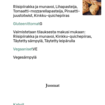
Riisipiirakka ja munavoi, Lihapasteija,
Tomaatti-mozzarellapasteija, Pinaatti-
juustotwist, Kinkku-quichepiiras
Gluteenittomat
G
Valmistetaan tilauksesta makusi mukaan:
Riisipiirakka ja munavoi, Kinkku-quichepiiras,
Täytetty sämpylä, Täytetty leipärulla
Vegaaniset
VE
Vegesämpylä
Juomat
Kahvit