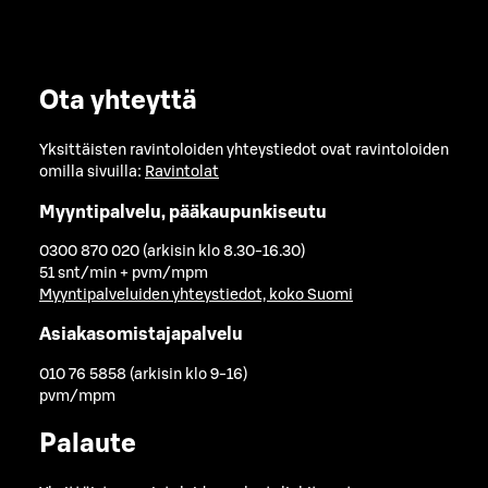
Ota yhteyttä
Yksittäisten ravintoloiden yhteystiedot ovat ravintoloiden
omilla sivuilla:
Ravintolat
Myyntipalvelu, pääkaupunkiseutu
0300 870 020 (arkisin klo 8.30-16.30)
51 snt/min + pvm/mpm
Myyntipalveluiden yhteystiedot, koko Suomi
Asiakasomistajapalvelu
010 76 5858 (arkisin klo 9-16)
pvm/mpm
Palaute