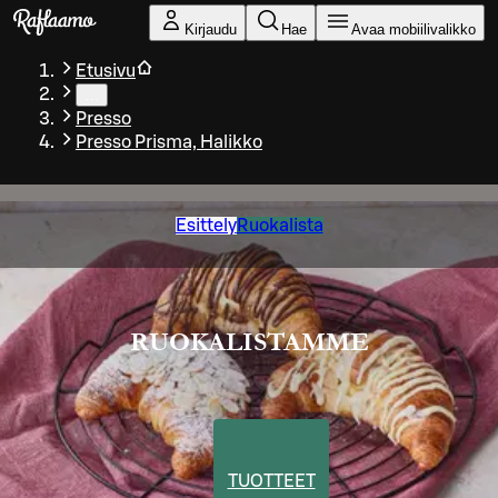
Siirry pääsisältöön
Kirjaudu
Hae
Avaa mobiilivalikko
Etusivu
…
Presso
Presso Prisma, Halikko
Esittely
Ruokalista
RUOKALISTAMME
TUOTTEET