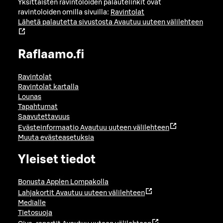
Yksittäisten ravintoloiden palautelinkit ovat
ravintoloiden omilla sivuilla:
Ravintolat
Lähetä palautetta sivustosta
Avautuu uuteen välilehteen
Raflaamo.fi
Ravintolat
Ravintolat kartalla
Lounas
Tapahtumat
Saavutettavuus
Evästeinformaatio
Avautuu uuteen välilehteen
Muuta evästeasetuksia
Yleiset tiedot
Bonusta Applen Lompakolla
Lahjakortit
Avautuu uuteen välilehteen
Medialle
Tietosuoja