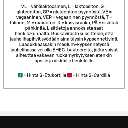
VL = vähälaktoosinen, L = laktoositon, G =
gluteeniton, GP = gluteeniton pyynnöstä, VE =
vegaaninen, VEP = vegaaninen pyynnöstä, T =
tulinen, M = maidoton, K = kasvisruoka, PÄ = sisältää
pähkinää. Lisätietoja annoksista saat
henkilökunnalta.
Ruokavirasto suosittelee, että
jauhelihapihvit syödään aina täysin kypsennettyinä.
Laadukkaassakin medium-kypsennetyssä
jauhelihassa voi olla EHEC-bakteereita, jotka voivat
aiheuttaa vakavan ruokamyrkytyksen etenkin
lapsille ja iäkkäille henkilöille.
=
Hinta S-Etukortilla
=
Hinta S-Cardilla