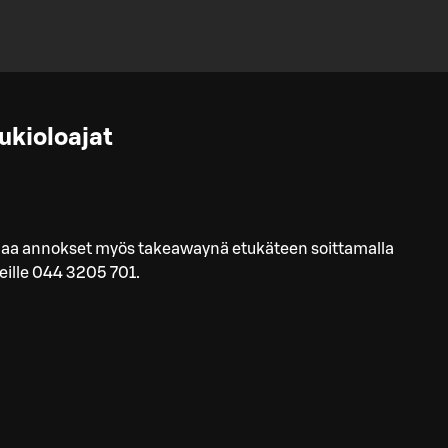
ukioloajat
laa annokset myös takeawaynä etukäteen soittamalla
ille 044 3205 701.