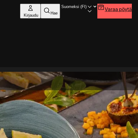
Varaa pöytä
Hae
Kirjaudu