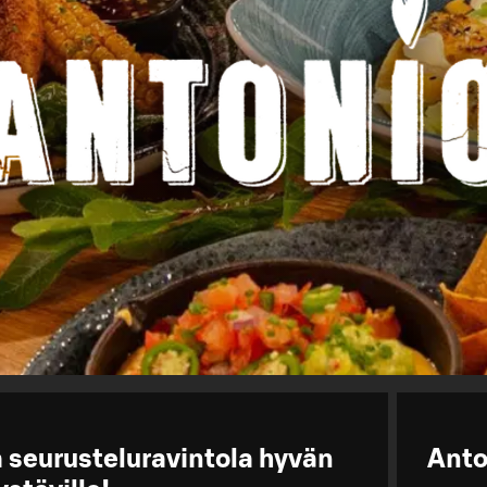
seurusteluravintola hyvän
Anto