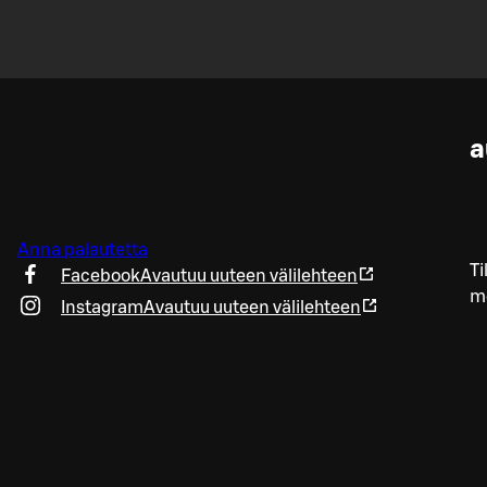
a
Anna palautetta
Ti
Facebook
Avautuu uuteen välilehteen
me
Instagram
Avautuu uuteen välilehteen