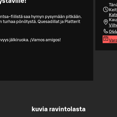
stäville!
Tän
Keit
Kats
 Antsa-fiilistä saa hymyn pysymään pitkään.
Kau
 turhaa pönötystä. Quesadillat ja Platterit
Vilh
044
stävyys jälkiruoka. ¡Vamos amigos!
Var
kuvia ravintolasta