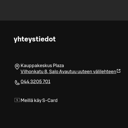
yhteystiedot
Kauppakeskus Plaza
Vilhonkatu 8
,
Salo
Avautuu uuteen välilehteen
044 3205 701
Meillä käy S-Card