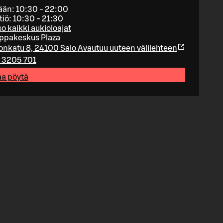
ään: 10:30 - 22:00
tiö: 10:30 - 21:30
o kaikki aukioloajat
ppakeskus Plaza
onkatu 8, 24100 Salo
Avautuu uuteen välilehteen
 3205 701
aa pöytä