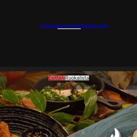
Etusivu
Ravintolat
Tapahtumat
Esittely
Ruokalista