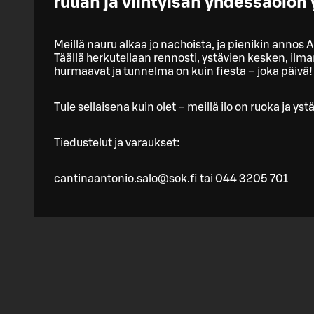
ruuan ja viihtyisän yhdessäolon y
Meillä nauru alkaa jo nachoista, ja pienikin annos
Täällä herkutellaan rennosti, ystävien kesken, ilman
hurmaavat ja tunnelma on kuin fiesta – joka päivä!
Tule sellaisena kuin olet – meillä ilo on ruoka ja y
Tiedustelut ja varaukset:
cantinaantonio.salo@sok.fi tai 044 3205 701