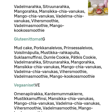
Vadelmarahka, Sitruunarahka,
Mangorahka, Mansikka-chia-vanukas,
Mango-chia-vanukas, Vadelma-chia-
vanukas, Vihersmoothie,
Vadelmasmoothie, Mango-
kookossmoothie
Gluteenittomat
G
Mud cake, Porkkanaleivos, Prinsessaleivos,
Voisilmäpulla, Mustikka-rahkapulla,
Suklaamuffinsi, Dumle Cookie, Pätkis Cookie,
Vadelmarahka, Sitruunarahka, Mangorahka,
Mansikka-chia-vanukas, Mango-chia-vanukas,
Vadelma-chia-vanukas, Vihersmoothie,
Vadelmasmoothie, Mango-kookossmoothie
Vegaaniset
VE
Omenapiirakka, Kardemummakierre,
Mustikkamuffinsi, Mansikka-chia-vanukas,
Mango-chia-vanukas, Vadelma-chia-vanukas,
Vihersmoothie, Vadelmasmoothie, Mango-