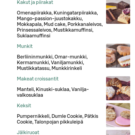
Kakut ja piirakat
Omenapiirakka, Kuningatarpiirakka,
Mango-passion-juustokakku,
Mokkapala, Mud cake, Porkkanaleivos,
Prinsessaleivos, Mustikkamuffinsi,
Suklaamuffinsi
Munkit
Berliininmunkki, Omar-munkki,
Kermamunkki, Vaniljamunkki,
Mustikkatassu, Munkkirinkeli
Makeat croissantit
Manteli, Kinuski-suklaa, Vanilja-
valkosuklaa
Keksit
Pumpernikkeli, Dumle Cookie, Pätkis
Cookie, Talonpojan pikkuleipä
Jälkiruoat