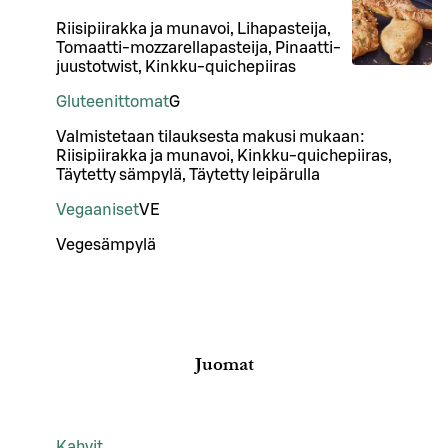
Riisipiirakka ja munavoi, Lihapasteija,
Tomaatti-mozzarellapasteija, Pinaatti-
juustotwist, Kinkku-quichepiiras
Gluteenittomat
G
Valmistetaan tilauksesta makusi mukaan:
Riisipiirakka ja munavoi, Kinkku-quichepiiras,
Täytetty sämpylä, Täytetty leipärulla
Vegaaniset
VE
Vegesämpylä
Juomat
Kahvit