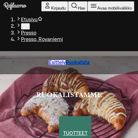
Siirry pääsisältöön
Kirjaudu
Hae
Avaa mobiilivalikko
Etusivu
…
Presso
Presso, Rovaniemi
Esittely
Ruokalista
RUOKALISTAMME
TUOTTEET