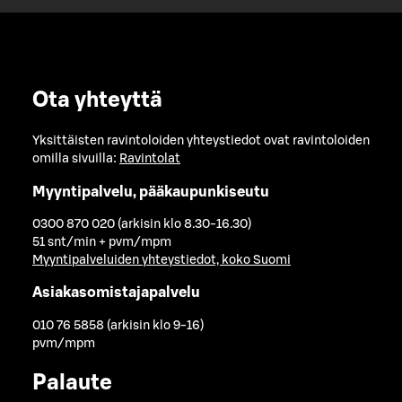
Ota yhteyttä
Yksittäisten ravintoloiden yhteystiedot ovat ravintoloiden
omilla sivuilla:
Ravintolat
Myyntipalvelu, pääkaupunkiseutu
0300 870 020 (arkisin klo 8.30-16.30)
51 snt/min + pvm/mpm
Myyntipalveluiden yhteystiedot, koko Suomi
Asiakasomistajapalvelu
010 76 5858 (arkisin klo 9-16)
pvm/mpm
Palaute