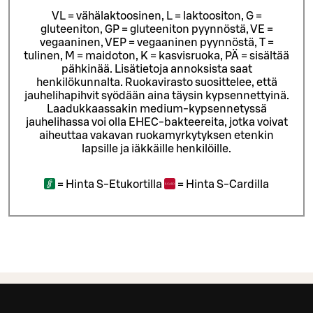
VL = vähälaktoosinen, L = laktoositon, G =
gluteeniton, GP = gluteeniton pyynnöstä, VE =
vegaaninen, VEP = vegaaninen pyynnöstä, T =
tulinen, M = maidoton, K = kasvisruoka, PÄ = sisältää
pähkinää. Lisätietoja annoksista saat
henkilökunnalta.
Ruokavirasto suosittelee, että
jauhelihapihvit syödään aina täysin kypsennettyinä.
Laadukkaassakin medium-kypsennetyssä
jauhelihassa voi olla EHEC-bakteereita, jotka voivat
aiheuttaa vakavan ruokamyrkytyksen etenkin
lapsille ja iäkkäille henkilöille.
=
Hinta S-Etukortilla
=
Hinta S-Cardilla