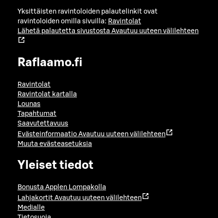
Yksittäisten ravintoloiden palautelinkit ovat
ravintoloiden omilla sivuilla:
Ravintolat
Lähetä palautetta sivustosta
Avautuu uuteen välilehteen
Raflaamo.fi
Ravintolat
Ravintolat kartalla
Lounas
Tapahtumat
Saavutettavuus
Evästeinformaatio
Avautuu uuteen välilehteen
Muuta evästeasetuksia
Yleiset tiedot
Bonusta Applen Lompakolla
Lahjakortit
Avautuu uuteen välilehteen
Medialle
Tietosuoja