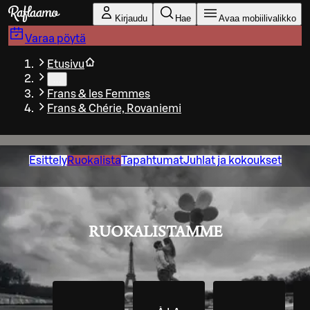
Siirry pääsisältöön
Kirjaudu
Hae
Avaa mobiilivalikko
Varaa pöytä
Etusivu
…
Frans & les Femmes
Frans & Chérie, Rovaniemi
Esittely
Ruokalista
Tapahtumat
Juhlat ja kokoukset
RUOKALISTAMME