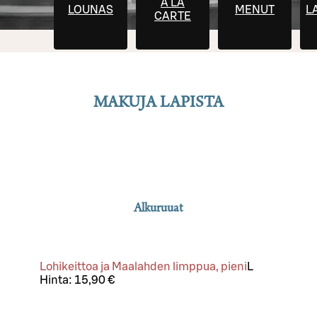
À LA
LOUNAS
MENUT
L
CARTE
MAKUJA LAPISTA
Alkuruuat
Lohikeittoa ja Maalahden limppua, pieni
L
Hinta:
15,90 €