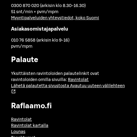
0300 870 020 (arkisin klo 8.30-16.30)
51 snt/min + pvm/mpm
Myyntipalveluiden yhteystiedot, koko Suomi
Asiakasomistajapalvelu
010 76 5858 (arkisin klo 9-16)
pvm/mpm
Palaute
Yksittäisten ravintoloiden palautelinkit ovat
ravintoloiden omilla sivuilla:
Ravintolat
Lähetä palautetta sivustosta
Avautuu uuteen välilehteen
Raflaamo.fi
Ravintolat
Ravintolat kartalla
Lounas