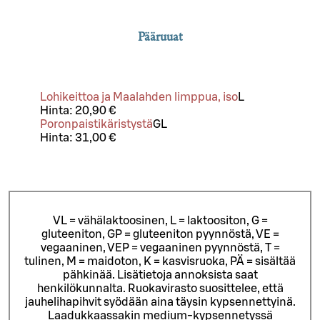
Pääruuat
Lohikeittoa ja Maalahden limppua, iso
L
Hinta:
20,90 €
Poronpaistikäristystä
G
L
Hinta:
31,00 €
VL = vähälaktoosinen, L = laktoositon, G =
gluteeniton, GP = gluteeniton pyynnöstä, VE =
vegaaninen, VEP = vegaaninen pyynnöstä, T =
tulinen, M = maidoton, K = kasvisruoka, PÄ = sisältää
pähkinää. Lisätietoja annoksista saat
henkilökunnalta.
Ruokavirasto suosittelee, että
jauhelihapihvit syödään aina täysin kypsennettyinä.
Laadukkaassakin medium-kypsennetyssä