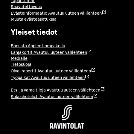
Tapahtumat
Saavutettavuus
Evästeinformaatio
Avautuu uuteen välilehteen
Muuta evästeasetuksia
Yleiset tiedot
Bonusta Applen Lompakolla
Lahjakortit
Avautuu uuteen välilehteen
Medialle
Tietosuoja
Oiva-raportit
Avautuu uuteen välilehteen
Työpaikat
Avautuu uuteen välilehteen
Etsi ja varaa tiloja
Avautuu uuteen välilehteen
Sokoshotels.fi
Avautuu uuteen välilehteen