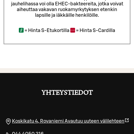
jauhelihassa voi olla EHEC-bakteereita, jotka voivat
aiheuttaa vakavan ruokamyrkytyksen etenkin
lapsille ja iäkkäille henkilöille.
=
Hinta S-Etukortilla
=
Hinta S-Cardilla
YHTEYSTIEDOT
Koskikatu 4
,
Rovaniemi
Avautuu uuteen välilehteen
044 4050 216