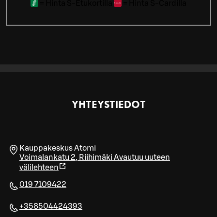
=
Hinta S-Etukortilla
=
Hinta S-Cardilla
YHTEYSTIEDOT
Kauppakeskus Atomi
Voimalankatu 2
,
Riihimäki
Avautuu uuteen
välilehteen
019 7109422
+358504424393