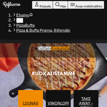
Siirry pääsisältöön
Kirjaudu
Hae
Avaa mobiilivalikko
Etusivu
…
PizzaBuffa
Pizza & Buffa Prisma, Riihimäki
Esittely
Ruokalista
RUOKALISTAMME
TAKE
LOUNAS
VIIKONLOPPUBUFFANTAI
AWAY -