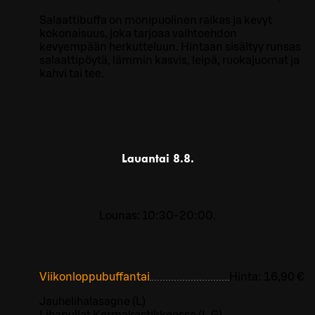
Salaattibuffa on monipuolinen raikas ja kevyt
kokonaisuus, joka tarjoaa vaihtoehdon
kevyempään herkutteluun. Hintaan sisältyy runsas
salaattipöytä, lämmin kasvis, leipä, ruokajuomat ja
kahvi tai tee.
Lauantai
8.8.
Lounas: 10:30-20:00.
Viikonloppubuffantai
Hinta:
16,90 €
Jauhelihalasagne (L)