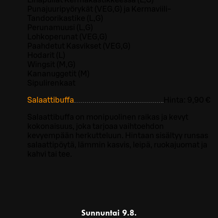
Lihapullat Kermakastikkeessa (L,G)
Punajuuripyörykät (VEG,G) ja Kermaviili-
Tandoorikastike (L,G)
Perunamuusi (L,G)
Lohkoperunat (VEG,G)
Paahdetut Kasvikset (VEG,G)
Hodarit (L)
Wingsit (M,G)
Kananuggetit (M)
Sipulirenkaat
Salaattibuffa
Hinta:
9,90 €
Salaattibuffa on monipuolinen raikas ja kevyt
kokonaisuus, joka tarjoaa vaihtoehdon
kevyempään herkutteluun. Hintaan sisältyy runsas
salaattipöytä, lämmin kasvis, leipä, ruokajuomat ja
kahvi tai tee.
Sunnuntai
9.8.