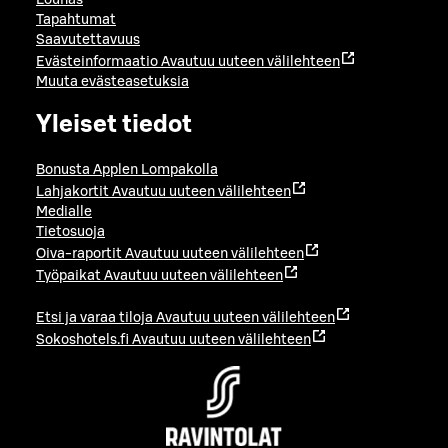
Tapahtumat
Saavutettavuus
Evästeinformaatio
Avautuu uuteen välilehteen
Muuta evästeasetuksia
Yleiset tiedot
Bonusta Applen Lompakolla
Lahjakortit
Avautuu uuteen välilehteen
Medialle
Tietosuoja
Oiva-raportit
Avautuu uuteen välilehteen
Työpaikat
Avautuu uuteen välilehteen
Etsi ja varaa tiloja
Avautuu uuteen välilehteen
Sokoshotels.fi
Avautuu uuteen välilehteen