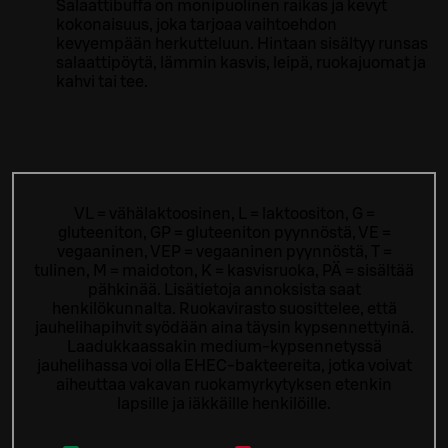
Salaattibuffa on monipuolinen raikas ja kevyt
kokonaisuus, joka tarjoaa vaihtoehdon
kevyempään herkutteluun. Hintaan sisältyy runsas
salaattipöytä, lämmin kasvis, leipä, ruokajuomat ja
kahvi tai tee.
VL = vähälaktoosinen, L = laktoositon, G =
gluteeniton, GP = gluteeniton pyynnöstä, VE =
vegaaninen, VEP = vegaaninen pyynnöstä, T =
tulinen, M = maidoton, K = kasvisruoka, PÄ = sisältää
pähkinää. Lisätietoja annoksista saat
henkilökunnalta.
Ruokavirasto suosittelee, että
jauhelihapihvit syödään aina täysin kypsennettyinä.
Laadukkaassakin medium-kypsennetyssä
jauhelihassa voi olla EHEC-bakteereita, jotka voivat
aiheuttaa vakavan ruokamyrkytyksen etenkin
lapsille ja iäkkäille henkilöille.