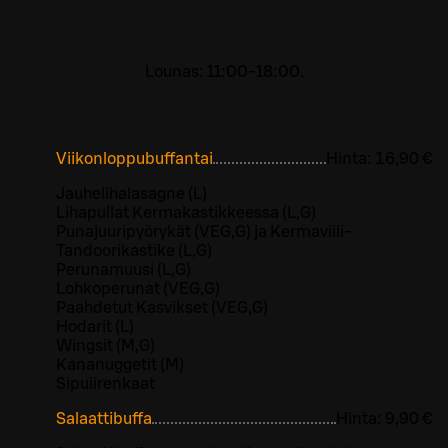
Lounas: 11:00-18:00.
Viikonloppubuffantai
Hinta:
16,90 €
Jauhelihalasagne (L)
Lihapullat Kermakastikkeessa (L,G)
Punajuuripyörykät (VEG,G) ja Kermaviili-
Tandoorikastike (L,G)
Perunamuusi (L,G)
Lohkoperunat (VEG,G)
Paahdetut Kasvikset (VEG,G)
Hodarit (L)
Wingsit (M,G)
Kananuggetit (M)
Sipulirenkaat
Salaattibuffa
Hinta:
9,90 €