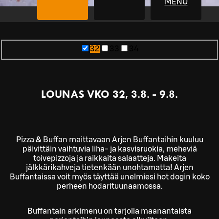
MENU
32
33
34
LOUNAS VKO 32, 3.8. - 9.8.
Pizza & Buffan maittavaan Arjen Buffantaihin kuuluu
päivittäin vaihtuvia liha- ja kasvisruokia, meheviä
toivepizzoja ja raikkaita salaatteja. Makeita
jälkkärikahveja tietenkään unohtamatta! Arjen
Buffantaissa voit myös täyttää unelmiesi hot dogin koko
perheen hodarituunaamossa.
Buffantain arkimenu on tarjolla maanantaista