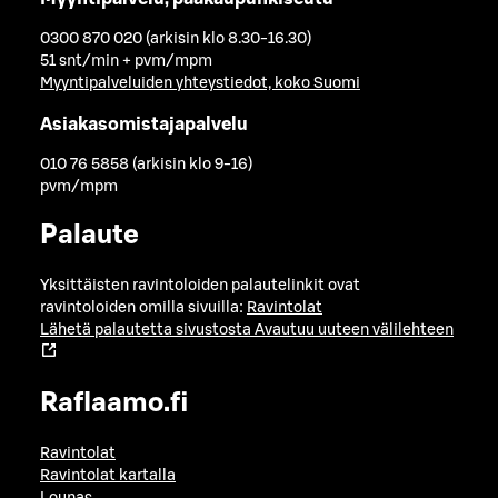
0300 870 020 (arkisin klo 8.30-16.30)
51 snt/min + pvm/mpm
Myyntipalveluiden yhteystiedot, koko Suomi
Asiakasomistajapalvelu
010 76 5858 (arkisin klo 9-16)
pvm/mpm
Palaute
Yksittäisten ravintoloiden palautelinkit ovat
ravintoloiden omilla sivuilla:
Ravintolat
Lähetä palautetta sivustosta
Avautuu uuteen välilehteen
Raflaamo.fi
Ravintolat
Ravintolat kartalla
Lounas