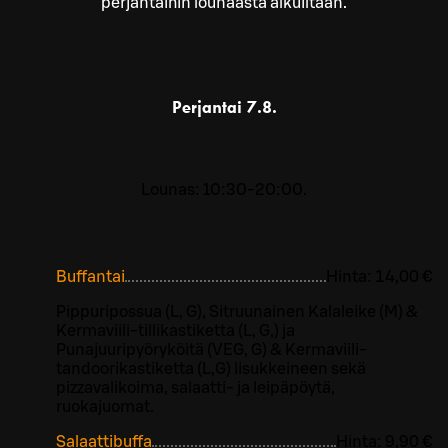
perjantaihin lounaasta alkuiltaan.
Perjantai
7.8.
Lounas: 10:30-20:00.
Buffantai
Hinta:
14,00 €
Pippuripossua (L, G), Sitruunainen Kalaleike (M) &
Kermaviili-tillikastiketta (L, G,) ja
Punajuuripyöryköitä (VEG, G) & Kermaviili-
tandoorikastiketta (L,G) lisukkeineen sekä
pizzavalikoima, salaatti- ja leipäpöytä,
ruokajuomat.
Salaattibuffa
Hinta:
9,90 €