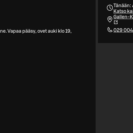
Tänään: 
Katso kai
Gallen-K
029 004
ne. Vapaa pääsy, ovet auki klo 19,