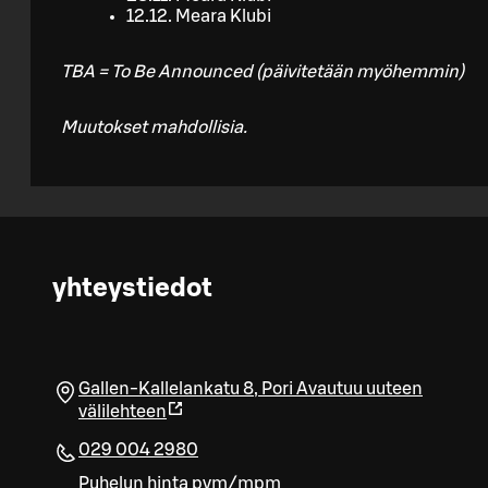
12.12. Meara Klubi
TBA = To Be Announced (päivitetään myöhemmin)
Muutokset mahdollisia.
yhteystiedot
Gallen-Kallelankatu 8
,
Pori
Avautuu uuteen
välilehteen
029 004 2980
Puhelun hinta pvm/mpm