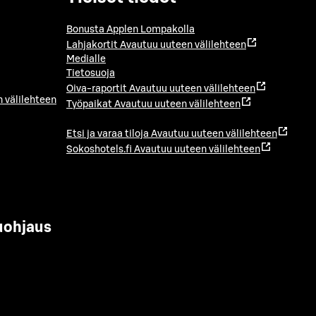
Bonusta Applen Lompakolla
Lahjakortit
Avautuu uuteen välilehteen
Medialle
Tietosuoja
Oiva-raportit
Avautuu uuteen välilehteen
 välilehteen
Työpaikat
Avautuu uuteen välilehteen
Etsi ja varaa tiloja
Avautuu uuteen välilehteen
Sokoshotels.fi
Avautuu uuteen välilehteen
uohjaus