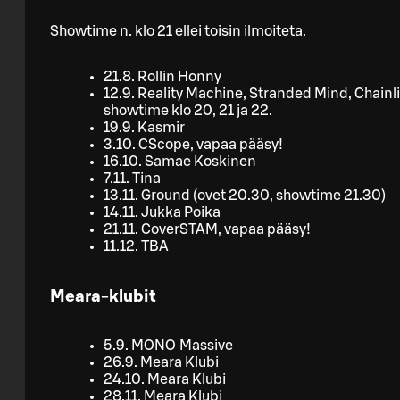
Showtime n. klo 21 ellei toisin ilmoiteta.
21.8. Rollin Honny
12.9. Reality Machine, Stranded Mind, Chainli
showtime klo 20, 21 ja 22.
19.9. Kasmir
3.10. CScope, vapaa pääsy!
16.10. Samae Koskinen
7.11. Tina
13.11. Ground (ovet 20.30, showtime 21.30)
14.11. Jukka Poika
21.11. CoverSTAM, vapaa pääsy!
11.12. TBA
Meara-klubit​
5.9. MONO Massive
26.9. Meara Klubi
24.10. Meara Klubi
28.11. Meara Klubi