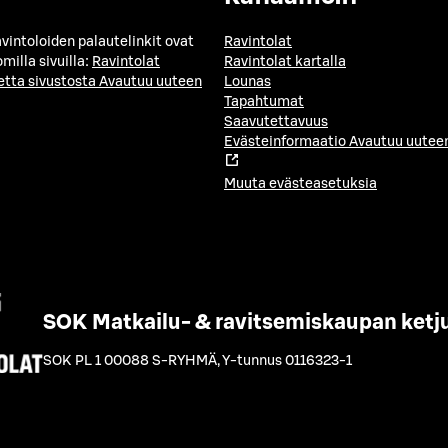
avintoloiden palautelinkit ovat
Ravintolat
milla sivuilla:
Ravintolat
Ravintolat kartalla
etta sivustosta
Avautuu uuteen
Lounas
Tapahtumat
Saavutettavuus
Evästeinformaatio
Avautuu uuteen
Muuta evästeasetuksia
SOK Matkailu- & ravitsemiskaupan ketj
SOK PL 1 00088 S-RYHMÄ
,
Y-tunnus 0116323-1