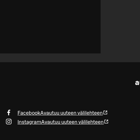
a
Facebook
Avautuu uuteen välilehteen
Instagram
Avautuu uuteen välilehteen