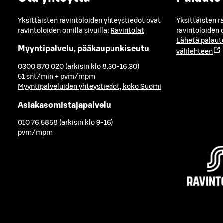
Yksittäisten ravintoloiden yhteystiedot ovat
Yksittäisten r
ravintoloiden omilla sivuilla:
Ravintolat
ravintoloiden o
Lähetä palaut
Myyntipalvelu, pääkaupunkiseutu
välilehteen
0300 870 020 (arkisin klo 8.30-16.30)
51 snt/min + pvm/mpm
Myyntipalveluiden yhteystiedot, koko Suomi
Asiakasomistajapalvelu
010 76 5858 (arkisin klo 9-16)
pvm/mpm