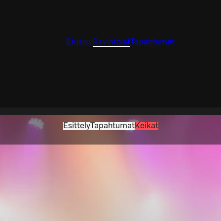
Etusivu
Ravintolat
Tapahtumat
Esittely
Tapahtumat
Keikat