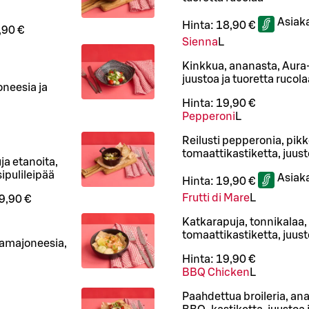
Asiak
Hinta:
18,90 €
,90 €
Sienna
L
Kinkkua, ananasta, Aura-
juustoa ja tuoretta rucola
oneesia ja
Hinta:
19,90 €
Pepperoni
L
Reilusti pepperonia, pikk
tomaattikastiketta, juust
uja etanoita,
ipulileipää
Asiak
Hinta:
19,90 €
Frutti di Mare
L
9,90 €
Katkarapuja, tonnikalaa, 
tomaattikastiketta, juust
ikamajoneesia,
Hinta:
19,90 €
BBQ Chicken
L
Paahdettua broileria, an