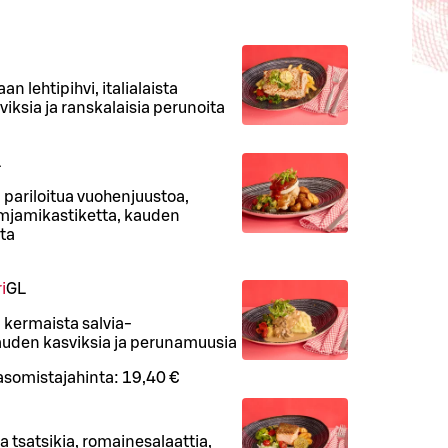
n lehtipihvi, italialaista
iksia ja ranskalaisia perunoita
L
ä, pariloitua vuohenjuustoa,
imjamikastiketta, kauden
ita
i
G
L
ä, kermaista salvia-
auden kasviksia ja perunamuusia
asomistajahinta:
19,40 €
a tsatsikia, romainesalaattia,