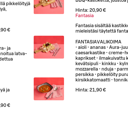
BBQ-kastiketta, juustoa j
lä pikkelöityjä
jyä,
Hinta:
20,90 €
Fantasia
Fantasia sisältää kastik
,90 €
mieleistäsi täytettä fant
FANTASIAVALIKOIMA
• aioli • ananas • Aura-ju
ra- ja
caesarkastike • creme-hol
noitua latva-
kaprikset • ilmakuivattu 
hdettua
kevätsipuli • kinkku • kyl
mozzarella • nduja • parm
persikka • pikkelöity puna
kirsikkatomaatti • tonnik
yä ja
Hinta:
21,90 €
,90 €