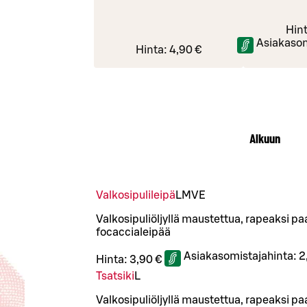
Hin
Asiakasom
Hinta:
4,90 €
Alkuun
Valkosipulileipä
L
M
VE
Valkosipuliöljyllä maustettua, rapeaksi p
focaccialeipää
Asiakasomistajahinta:
2
Hinta:
3,90 €
Tsatsiki
L
Valkosipuliöljyllä maustettua, rapeaksi p