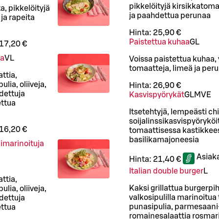
pikkelöityjä kirsikkatoma
, pikkelöityjä
ja paahdettua perunaa
ja rapeita
Hinta:
25,90 €
Paistettua kuhaa
G
L
17,20 €
oa
VL
Voissa paistettua kuhaa, y
tomaatteja, limeä ja pe
ttia,
lia, oliiveja,
Hinta:
26,90 €
dettuja
Kasvispyörykät
G
L
M
VE
ettua
Itsetehtyjä, lempeästi chi
soijalinssikasvispyöryköi
16,20 €
tomaattisessa kastikkeess
basilikamajoneesia
ulimarinoituja
Asiak
Hinta:
21,40 €
Italian double burger
L
ttia,
Kaksi grillattua burgerpih
lia, oliiveja,
valkosipulilla marinoitua
dettuja
punasipulia, parmesaani
ettua
romainesalaattia rosmari