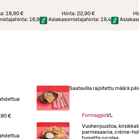
ta:
18,90 €
Hinta:
22,90 €
Hi
istajahinta:
16,90 €
Asiakasomistajahinta:
19,40 €
Asiakas
Saatavilla rajoitettu määrä päiv
aahdettua
Formaggio
VL
,90 €
Vuohenjuustoa, kirsikkat
parmesaania, crème-holla
aahdettua
tuoretta rucolaa