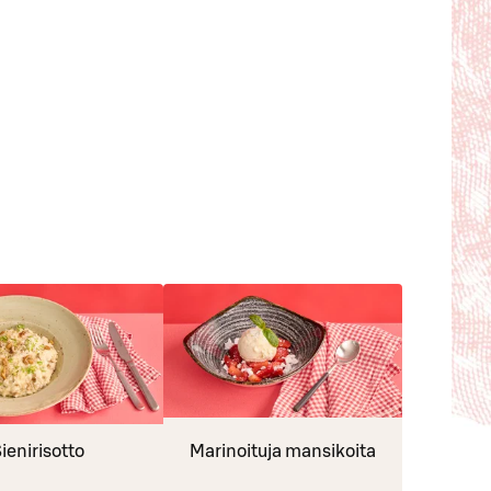
ienirisotto
Marinoituja mansikoita