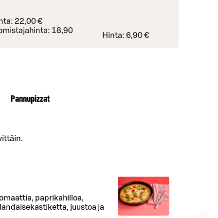
nta:
22,00 €
omistajahinta:
18,90 €
Hinta:
6,90 €
Pannupizzat
ittäin.
omaattia, paprikahilloa,
ndaisekastiketta, juustoa ja