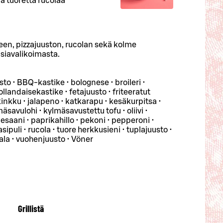
a tuoretta rucolaa
keen, pizzajuuston, rucolan sekä kolme
asiavalikoimasta.
usto • BBQ-kastike • bolognese • broileri •
landaisekastike • fetajuusto • friteeratut
kinkku • jalapeno • katkarapu • kesäkurpitsa •
mäsavulohi • kylmäsavustettu tofu • oliivi •
esaani • paprikahillo • pekoni • pepperoni •
sipuli • rucola • tuore herkkusieni • tuplajuusto •
ala • vuohenjuusto • Vöner
Grillistä