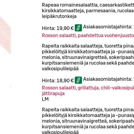
Rapeaa romainesalaattia, caesarkastiketta
kirsikkatomaatteja, parmesaania, rucolaa 
leipäkrutonkeja
Asiakasomistajahinta:
Hinta:
19,90 €
Rosson salaatti, paahdettua vuohenjuust
Rapeita raikkaita salaatteja, tuoretta pinaa
pikkelöityjä kirsikkatomaatteja ja -punasipu
melonia, sitruunavinaigretteä, sokeripaah
kurpitsansiemeniä ja rucolaa sekä paahd
valkosipulileipää
Asiakasomistajahinta:
Hinta:
18,90 €
Rosson salaatti, grillattuja, chili-valkosip
jättirapuja
L
M
Rapeita raikkaita salaatteja, tuoretta pinaa
pikkelöityjä kirsikkatomaatteja ja -punasipu
melonia, sitruunavinaigretteä, sokeripaah
kurpitsansiemeniä ja rucolaa sekä paahd
valkosipulileipää