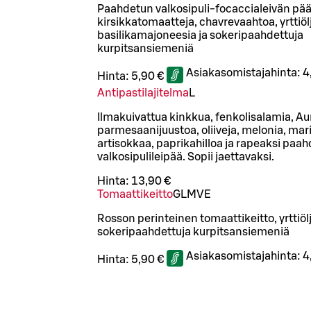
Paahdetun valkosipuli-focaccialeivän pääl
kirsikkatomaatteja, chavrevaahtoa, yrttiöl
basilikamajoneesia ja sokeripaahdettuja
kurpitsansiemeniä
Asiakasomistajahinta:
4
Hinta:
5,90 €
Antipastilajitelma
L
Ilmakuivattua kinkkua, fenkolisalamia, Au
parmesaanijuustoa, oliiveja, melonia, mari
artisokkaa, paprikahilloa ja rapeaksi paa
valkosipulileipää. Sopii jaettavaksi.
Hinta:
13,90 €
Tomaattikeitto
G
L
M
VE
Rosson perinteinen tomaattikeitto, yrttiölj
sokeripaahdettuja kurpitsansiemeniä
Asiakasomistajahinta:
4
Hinta:
5,90 €