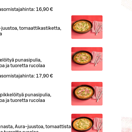
asomistajahinta:
16,90 €
juustoa, tomaattikastiketta,
a
elöityä punasipulia,
oa ja tuoretta rucolaa
asomistajahinta:
17,90 €
pikkelöityä punasipulia,
oa ja tuoretta rucolaa
anasta, Aura-juustoa, tomaattista