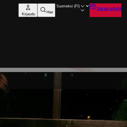
Varaa pöytä
Hae
Kirjaudu