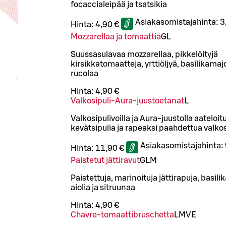
focaccialeipää ja tsatsikia
Asiakasomistajahinta:
3
Hinta:
4,90 €
Mozzarellaa ja tomaattia
G
L
Suussasulavaa mozzarellaa, pikkelöityjä
kirsikkatomaatteja, yrttiöljyä, basilikamaj
rucolaa
Hinta:
4,90 €
Valkosipuli-Aura-juustoetanat
L
Valkosipulivoilla ja Aura-juustolla aateloit
kevätsipulia ja rapeaksi paahdettua valkos
Asiakasomistajahinta:
Hinta:
11,90 €
Paistetut jättiravut
G
L
M
Paistettuja, marinoituja jättirapuja, basil
aiolia ja sitruunaa
Hinta:
4,90 €
Chavre-tomaattibruschetta
L
M
VE