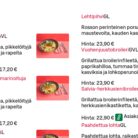
Lehtipihvi
G
L
Rosson perinteinen porsaa
maustevoita, kauden kasv
a
VL
Hinta:
23,90 €
, pikkelöityjä
Vuohenjuustobroileri
G
V
ja rapeita
Grillattua broilerinfileet
paprikahilloa, tummaa t
17,20 €
kasviksia ja lohkoperuno
limarinoituja
Hinta:
23,90 €
Salvia-herkkusienibroiler
Grillattua broilerinfileet
, pikkelöityjä
herkkusienikastiketta, k
ja rapeita
Asiak
Hinta:
22,90 €
17,20 €
Paahdettua lohta
G
L
ä
L
Paahdettua lohta, raikast