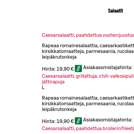
Salaatit
Caesarsalaatti, paahdettua vuohenjuusto
Rapeaa romainesalaattia, caesarkastiketta
kirsikkatomaatteja, parmesaania, rucolaa 
leipäkrutonkeja
Asiakasomistajahinta:
Hinta:
19,90 €
Caesarsalaatti, grillattuja, chili-valkosipu
jättirapuja
L
Rapeaa romainesalaattia, caesarkastiketta
kirsikkatomaatteja, parmesaania, rucolaa 
leipäkrutonkeja
Asiakasomistajahinta:
Hinta:
19,90 €
Caesarsalaatti, paahdettua broilerinfileet