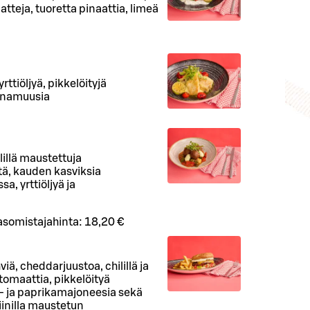
atteja, tuoretta pinaattia, limeä
rttiöljyä, pikkelöityjä
runamuusia
lillä maustettuja
tä, kauden kasviksia
a, yrttiöljyä ja
asomistajahinta:
18,20 €
viä, cheddarjuustoa, chilillä ja
 tomaattia, pikkelöityä
- ja paprikamajoneesia sekä
inilla maustetun