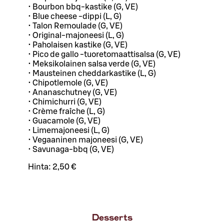
• Bourbon bbq-kastike (G, VE)
• Blue cheese -dippi (L, G)
• Talon Remoulade (G, VE)
• Original-majoneesi (L, G)
• Paholaisen kastike (G, VE)
• Pico de gallo -tuoretomaattisalsa (G, VE)
• Meksikolainen salsa verde (G, VE)
• Mausteinen cheddarkastike (L, G)
• Chipotlemole (G, VE)
• Ananaschutney (G, VE)
• Chimichurri (G, VE)
• Crème fraîche (L, G)
• Guacamole (G, VE)
• Limemajoneesi (L, G)
• Vegaaninen majoneesi (G, VE)
• Savunaga-bbq (G, VE)
Hinta:
2,50 €
Desserts