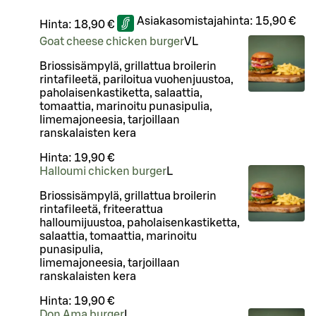
Asiakasomistajahinta:
15,90 €
Hinta:
18,90 €
Goat cheese chicken burger
VL
Briossisämpylä, grillattua broilerin
rintafileetä, pariloitua vuohenjuustoa,
paholaisenkastiketta, salaattia,
tomaattia, marinoitu punasipulia,
limemajoneesia, tarjoillaan
ranskalaisten kera
Hinta:
19,90 €
Halloumi chicken burger
L
Briossisämpylä, grillattua broilerin
rintafileetä, friteerattua
halloumijuustoa, paholaisenkastiketta,
salaattia, tomaattia, marinoitu
punasipulia,
limemajoneesia, tarjoillaan
ranskalaisten kera
Hinta:
19,90 €
Don Ama burger
L