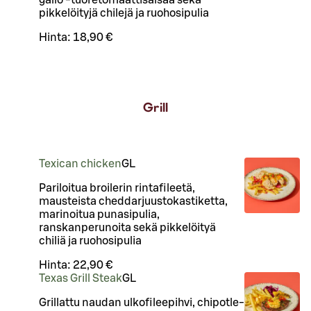
gallo -tuoretomaattisalsaa sekä
pikkelöityjä chilejä ja ruohosipulia
Hinta:
18,90 €
Grill
Texican chicken
G
L
Pariloitua broilerin rintafileetä,
mausteista cheddarjuustokastiketta,
marinoitua punasipulia,
ranskanperunoita sekä pikkelöityä
chiliä ja ruohosipulia
Hinta:
22,90 €
Texas Grill Steak
G
L
Grillattu naudan ulkofileepihvi, chipotle-