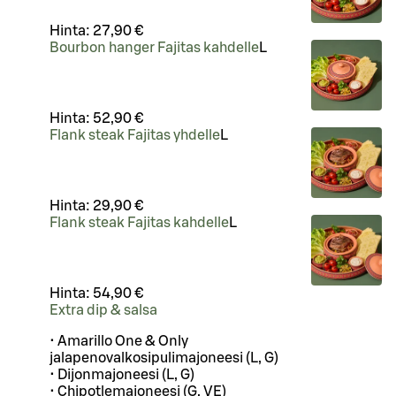
Hinta:
27,90 €
Bourbon hanger Fajitas kahdelle
L
Hinta:
52,90 €
Flank steak Fajitas yhdelle
L
Hinta:
29,90 €
Flank steak Fajitas kahdelle
L
Hinta:
54,90 €
Extra dip & salsa
• Amarillo One & Only
jalapenovalkosipulimajoneesi (L, G)
• Dijonmajoneesi (L, G)
• Chipotlemajoneesi (G, VE)