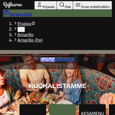
Siirry pääsisältöön
Kirjaudu
Hae
Avaa mobiilivalikko
Varaa pöytä
Etusivu
…
Amarillo
Amarillo, Pori
Esittely
Ruokalista
RUOKALISTAMME
KESÄMENU