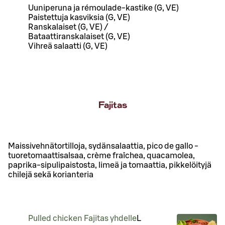
Uuniperuna ja rémoulade-kastike (G, VE)
Paistettuja kasviksia (G, VE)
Ranskalaiset (G, VE) /
Bataattiranskalaiset (G, VE)
Vihreä salaatti (G, VE)
Fajitas
Maissivehnätortilloja, sydänsalaattia, pico de gallo -
tuoretomaattisalsaa, crème fraîchea, quacamolea,
paprika-sipulipaistosta, limeä ja tomaattia, pikkelöityjä
chilejä sekä korianteria
Pulled chicken Fajitas yhdelle
L