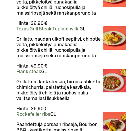
voita, pikkelöityä punakaalia,
pikkelöityä chiliä, ruohosipulia ja
maissiribsejä sekä ranskanperunoita
Hinta:
32,90 €
Texas Grill Steak Tuplapihvillä
G
L
Grillattu naudan ulkofileepihvi, chipotle-
voita, pikkelöityä punakaalia,
pikkelöityä chiliä, ruohosipulia ja
maissiribsejä sekä ranskanperunoita
Hinta:
49,90 €
Flank steak
G
L
Grillattua flank steakia, birriakastiketta,
chimichurria, paistettuja kasviksia,
pikkelöityjä chilejä ja ruohosipulia
valitsemallasi lisukkeella
Hinta:
36,90 €
Rockefeller ribs
G
L
Paahdettuja porsaan ribsejä, Bourbon
BBQ -kastiketta, maissiribsejä,