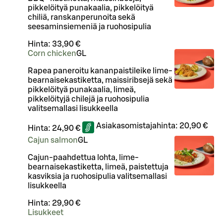
pikkelöityä punakaalia, pikkelöityä
chiliä, ranskanperunoita sekä
seesaminsiemeniä ja ruohosipulia
Hinta:
33,90 €
Corn chicken
G
L
Rapea paneroitu kananpaistileike lime-
bearnaisekastiketta, maissiribsejä sekä
pikkelöityä punakaalia, limeä,
pikkelöityjä chilejä ja ruohosipulia
valitsemallasi lisukkeella
Asiakasomistajahinta:
20,90 €
Hinta:
24,90 €
Cajun salmon
G
L
Cajun-paahdettua lohta, lime-
bearnaisekastiketta, limeä, paistettuja
kasviksia ja ruohosipulia valitsemallasi
lisukkeella
Hinta:
29,90 €
Lisukkeet