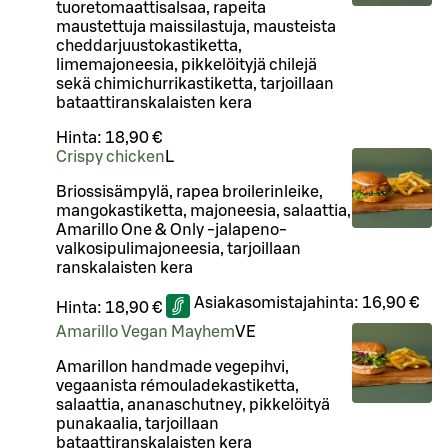
tuoretomaattisalsaa, rapeita
maustettuja maissilastuja, mausteista
cheddarjuustokastiketta,
limemajoneesia, pikkelöityjä chilejä
sekä chimichurrikastiketta, tarjoillaan
bataattiranskalaisten kera
Hinta:
18,90 €
Crispy chicken
L
Briossisämpylä, rapea broilerinleike,
mangokastiketta, majoneesia, salaattia,
Amarillo One & Only -jalapeno-
valkosipulimajoneesia, tarjoillaan
ranskalaisten kera
Asiakasomistajahinta:
16,90 €
Hinta:
18,90 €
Amarillo Vegan Mayhem
VE
Amarillon handmade vegepihvi,
vegaanista rémouladekastiketta,
salaattia, ananaschutney, pikkelöityä
punakaalia, tarjoillaan
bataattiranskalaisten kera