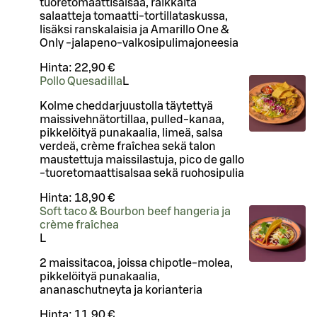
tuoretomaattisalsaa, raikkaita
salaatteja tomaatti-tortillataskussa,
lisäksi ranskalaisia ja Amarillo One &
Only -jalapeno-valkosipulimajoneesia
Hinta:
22,90 €
Pollo Quesadilla
L
Kolme cheddarjuustolla täytettyä
maissivehnätortillaa, pulled-kanaa,
pikkelöityä punakaalia, limeä, salsa
verdeä, crème fraîchea sekä talon
maustettuja maissilastuja, pico de gallo
-tuoretomaattisalsaa sekä ruohosipulia
Hinta:
18,90 €
Soft taco & Bourbon beef hangeria ja
crème fraîchea
L
2 maissitacoa, joissa chipotle-molea,
pikkelöityä punakaalia,
ananaschutneyta ja korianteria
Hinta:
11,90 €