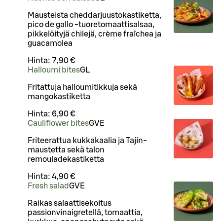
Mausteista cheddarjuustokastiketta,
pico de gallo -tuoretomaattisalsaa,
pikkelöityjä chilejä, crème fraîchea ja
guacamolea
Hinta:
7,90 €
Halloumi bites
G
L
Fritattuja halloumitikkuja sekä
mangokastiketta
Hinta:
6,90 €
Cauliflower bites
G
VE
Friteerattua kukkakaalia ja Tajin-
maustetta sekä talon
remouladekastiketta
Hinta:
4,90 €
Fresh salad
G
VE
Raikas salaattisekoitus
passionvinaigretellä, tomaattia,