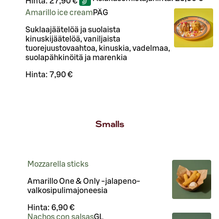
Hinta:
27,90 €
Amarillo ice cream
PÄ
G
Suklaajäätelöä ja suolaista
kinuskijäätelöä, vaniljaista
tuorejuustovaahtoa, kinuskia, vadelmaa,
suolapähkinöitä ja marenkia
Hinta:
7,90 €
Smalls
Mozzarella sticks
Amarillo One & Only -jalapeno-
valkosipulimajoneesia
Hinta:
6,90 €
Nachos con salsas
G
L