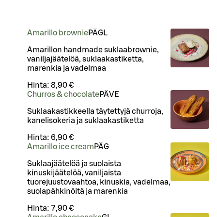
Amarillo brownie
PÄ
G
L
Amarillon handmade suklaabrownie,
vaniljajäätelöä, suklaakastiketta,
marenkia ja vadelmaa
Hinta:
8,90 €
Churros & chocolate
PÄ
VE
Suklaakastikkeella täytettyjä churroja,
kanelisokeria ja suklaakastiketta
Hinta:
6,90 €
Amarillo ice cream
PÄ
G
Suklaajäätelöä ja suolaista
kinuskijäätelöä, vaniljaista
tuorejuustovaahtoa, kinuskia, vadelmaa,
suolapähkinöitä ja marenkia
Hinta:
7,90 €