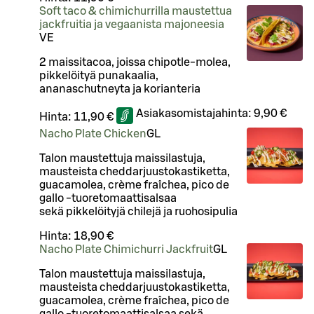
Soft taco & chimichurrilla maustettua
jackfruitia ja vegaanista majoneesia
VE
2 maissitacoa, joissa chipotle-molea,
pikkelöityä punakaalia,
ananaschutneyta ja korianteria
Asiakasomistajahinta:
9,90 €
Hinta:
11,90 €
Nacho Plate Chicken
G
L
Talon maustettuja maissilastuja,
mausteista cheddarjuustokastiketta,
guacamolea, crème fraîchea, pico de
gallo -tuoretomaattisalsaa
sekä pikkelöityjä chilejä ja ruohosipulia
Hinta:
18,90 €
Nacho Plate Chimichurri Jackfruit
G
L
Talon maustettuja maissilastuja,
mausteista cheddarjuustokastiketta,
guacamolea, crème fraîchea, pico de