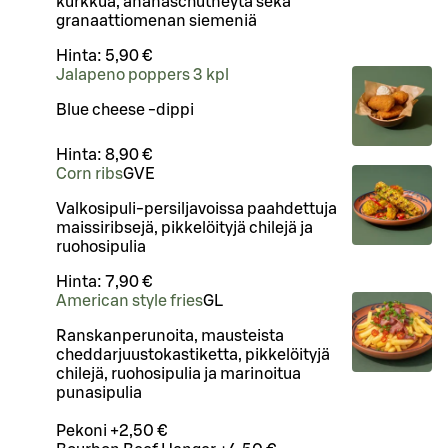
kurkkua, ananaschutneyta sekä
granaattiomenan siemeniä
Hinta:
5,90 €
Jalapeno poppers 3 kpl
Blue cheese -dippi
Hinta:
8,90 €
Corn ribs
G
VE
Valkosipuli-persiljavoissa paahdettuja
maissiribsejä, pikkelöityjä chilejä ja
ruohosipulia
Hinta:
7,90 €
American style fries
G
L
Ranskanperunoita, mausteista
cheddarjuustokastiketta, pikkelöityjä
chilejä, ruohosipulia ja marinoitua
punasipulia
Pekoni +2,50 €