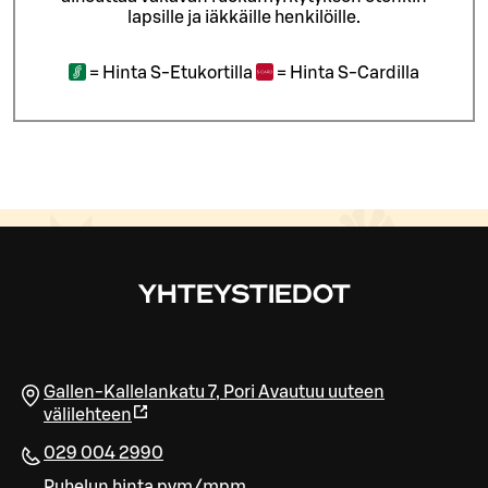
lapsille ja iäkkäille henkilöille.
=
Hinta S-Etukortilla
=
Hinta S-Cardilla
YHTEYSTIEDOT
Gallen-Kallelankatu 7
,
Pori
Avautuu uuteen
välilehteen
029 004 2990
Puhelun hinta pvm/mpm