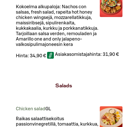
Kokoelma alkupaloja: Nachos con
salsas, fresh salad, rapeita hot honey
chicken wingsejä, mozzarellatikkuja,
maissiribsejä, sipulirenkaita,
kukkakaalia, kurkku ja porkkanatikkuja.
Tarjoillaan salsa verden, remouladen ja
Amarillo one and only jalapeno-
valkosipulimajoneesin kera
Asiakasomistajahinta:
31,90 €
Hinta:
34,90 €
Salads
Chicken salad
G
L
Raikas salaattisekoitus
passionvinegretillä, tomaattia, kurkkua,