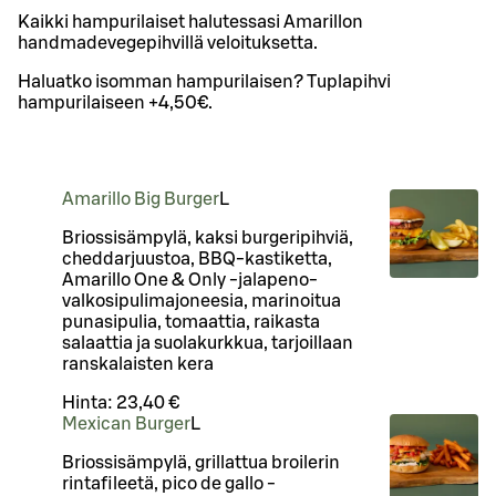
Kaikki hampurilaiset halutessasi Amarillon
handmadevegepihvillä veloituksetta.
Haluatko isomman hampurilaisen? Tuplapihvi
hampurilaiseen +4,50€.
Amarillo Big Burger
L
Briossisämpylä, kaksi burgeripihviä,
cheddarjuustoa, BBQ-kastiketta,
Amarillo One & Only -jalapeno-
valkosipulimajoneesia, marinoitua
punasipulia, tomaattia, raikasta
salaattia ja suolakurkkua, tarjoillaan
ranskalaisten kera
Hinta:
23,40 €
Mexican Burger
L
Briossisämpylä, grillattua broilerin
rintafileetä, pico de gallo -