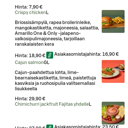
Hinta:
7,90 €
Crispy chicken
L
Briossisämpylä, rapea broilerinleike,
mangokastiketta, majoneesia, salaattia,
Amarillo One & Only -jalapeno-
valkosipulimajoneesia, tarjoillaan
ranskalaisten kera
Asiakasomistajahinta:
16,90 €
Hinta:
18,90 €
Cajun salmon
G
L
Cajun-paahdettua lohta, lime-
bearnaisekastiketta, limeä, paistettuja
kasviksia ja ruohosipulia valitsemallasi
lisukkeella
Hinta:
29,90 €
Chimichurri jackfruit Fajitas yhdelle
L
Asiakasomistajahinta:
23,50 €