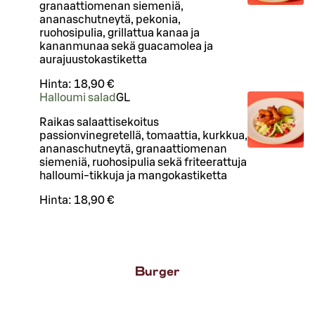
granaattiomenan siemeniä,
ananaschutneytä, pekonia,
ruohosipulia, grillattua kanaa ja
kananmunaa sekä guacamolea ja
aurajuustokastiketta
Hinta:
18,90 €
Halloumi salad
G
L
Raikas salaattisekoitus
passionvinegretellä, tomaattia, kurkkua,
ananaschutneytä, granaattiomenan
siemeniä, ruohosipulia sekä friteerattuja
halloumi-tikkuja ja mangokastiketta
Hinta:
18,90 €
Burger