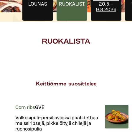
LOUNAS
RUOKALISTA
20.5.–
9.8.2026
RUOKALISTA
Keittiömme suosittelee
Corn ribs
G
VE
Valkosipuli-persiljavoissa paahdettuja
maissiribsejä, pikkelöityjä chilejä ja
ruohosipulia