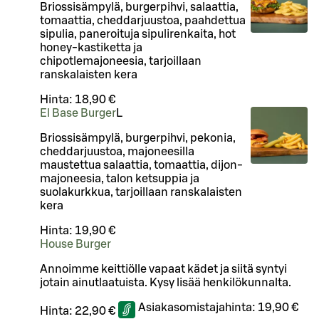
Briossisämpylä, burgerpihvi, salaattia,
tomaattia, cheddarjuustoa, paahdettua
sipulia, paneroituja sipulirenkaita, hot
honey-kastiketta ja
chipotlemajoneesia, tarjoillaan
ranskalaisten kera
Hinta:
18,90 €
El Base Burger
L
Briossisämpylä, burgerpihvi, pekonia,
cheddarjuustoa, majoneesilla
maustettua salaattia, tomaattia, dijon-
majoneesia, talon ketsuppia ja
suolakurkkua, tarjoillaan ranskalaisten
kera
Hinta:
19,90 €
House Burger
Annoimme keittiölle vapaat kädet ja siitä syntyi
jotain ainutlaatuista. Kysy lisää henkilökunnalta.
Asiakasomistajahinta:
19,90 €
Hinta:
22,90 €