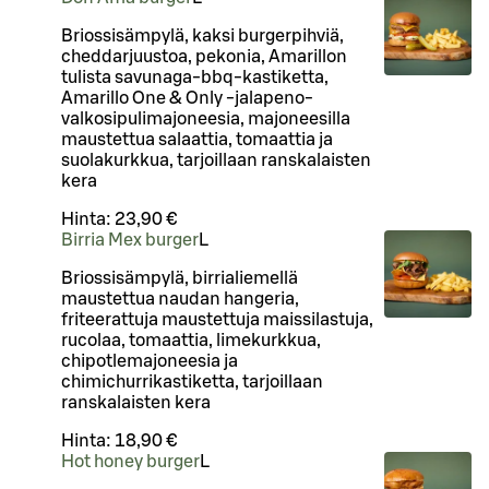
Briossisämpylä, kaksi burgerpihviä,
cheddarjuustoa, pekonia, Amarillon
tulista savunaga-bbq-kastiketta,
Amarillo One & Only -jalapeno-
valkosipulimajoneesia, majoneesilla
maustettua salaattia, tomaattia ja
suolakurkkua, tarjoillaan ranskalaisten
kera
Hinta:
23,90 €
Birria Mex burger
L
Briossisämpylä, birrialiemellä
maustettua naudan hangeria,
friteerattuja maustettuja maissilastuja,
rucolaa, tomaattia, limekurkkua,
chipotlemajoneesia ja
chimichurrikastiketta, tarjoillaan
ranskalaisten kera
Hinta:
18,90 €
Hot honey burger
L