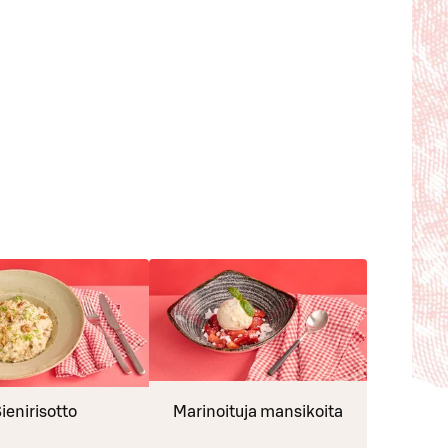
ienirisotto
Marinoituja mansikoita