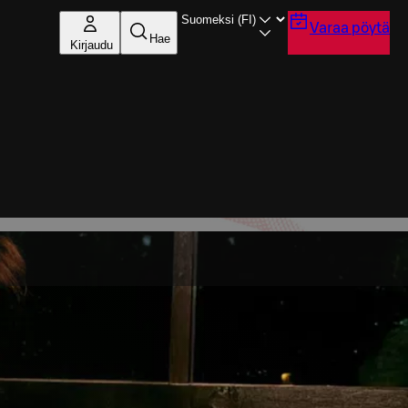
Varaa pöytä
Hae
Kirjaudu