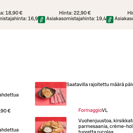
ta:
18,90 €
Hinta:
22,90 €
Hi
istajahinta:
16,90 €
Asiakasomistajahinta:
19,40 €
Asiakas
Saatavilla rajoitettu määrä päiv
aahdettua
Formaggio
VL
,90 €
Vuohenjuustoa, kirsikkat
parmesaania, crème-holla
aahdettua
tuoretta rucolaa