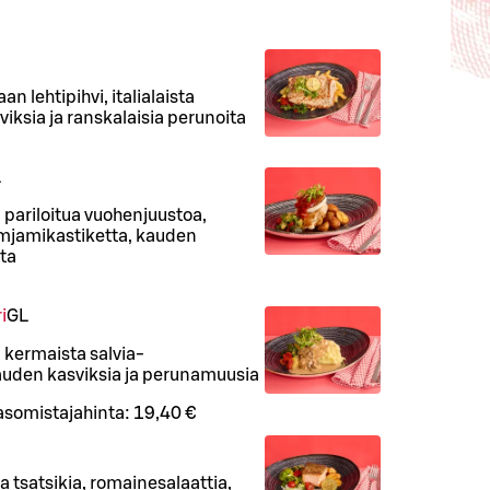
n lehtipihvi, italialaista
iksia ja ranskalaisia perunoita
L
ä, pariloitua vuohenjuustoa,
imjamikastiketta, kauden
ita
i
G
L
ä, kermaista salvia-
auden kasviksia ja perunamuusia
asomistajahinta:
19,40 €
a tsatsikia, romainesalaattia,