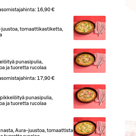
asomistajahinta:
16,90 €
juustoa, tomaattikastiketta,
a
elöityä punasipulia,
oa ja tuoretta rucolaa
asomistajahinta:
17,90 €
pikkelöityä punasipulia,
oa ja tuoretta rucolaa
anasta, Aura-juustoa, tomaattista