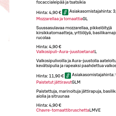
focaccialeipää ja tsatsikia
Asiakasomistajahinta:
3
Hinta:
4,90 €
Mozzarellaa ja tomaattia
G
L
Suussasulavaa mozzarellaa, pikkelöityjä
kirsikkatomaatteja, yrttiöljyä, basilikamaj
rucolaa
Hinta:
4,90 €
Valkosipuli-Aura-juustoetanat
L
Valkosipulivoilla ja Aura-juustolla aateloit
kevätsipulia ja rapeaksi paahdettua valkos
Asiakasomistajahinta:
Hinta:
11,90 €
Paistetut jättiravut
G
L
M
Paistettuja, marinoituja jättirapuja, basil
aiolia ja sitruunaa
Hinta:
4,90 €
Chavre-tomaattibruschetta
L
M
VE