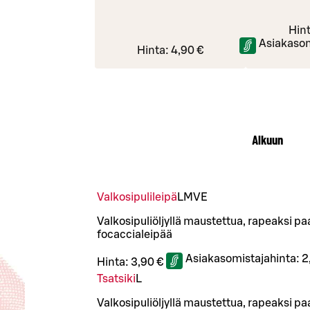
Hin
Asiakasom
Hinta:
4,90 €
Alkuun
Valkosipulileipä
L
M
VE
Valkosipuliöljyllä maustettua, rapeaksi p
focaccialeipää
Asiakasomistajahinta:
2
Hinta:
3,90 €
Tsatsiki
L
Valkosipuliöljyllä maustettua, rapeaksi p