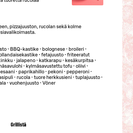
a tuoretta rucolaa
keen, pizzajuuston, rucolan sekä kolme
asiavalikoimasta.
usto • BBQ-kastike • bolognese • broileri •
landaisekastike • fetajuusto • friteeratut
kinkku • jalapeno • katkarapu • kesäkurpitsa •
mäsavulohi • kylmäsavustettu tofu • oliivi •
esaani • paprikahillo • pekoni • pepperoni •
sipuli • rucola • tuore herkkusieni • tuplajuusto •
ala • vuohenjuusto • Vöner
Grillistä