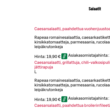
Salaatit
Caesarsalaatti, paahdettua vuohenjuusto
Rapeaa romainesalaattia, caesarkastiketta
kirsikkatomaatteja, parmesaania, rucolaa 
leipäkrutonkeja
Asiakasomistajahinta:
Hinta:
19,90 €
Caesarsalaatti, grillattuja, chili-valkosipu
jättirapuja
L
Rapeaa romainesalaattia, caesarkastiketta
kirsikkatomaatteja, parmesaania, rucolaa 
leipäkrutonkeja
Asiakasomistajahinta:
Hinta:
19,90 €
Caesarsalaatti, paahdettua broilerinfileet