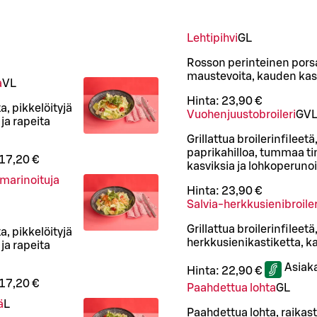
Lehtipihvi
G
L
Rosson perinteinen porsaa
maustevoita, kauden kasv
a
VL
Hinta:
23,90 €
, pikkelöityjä
Vuohenjuustobroileri
G
V
ja rapeita
Grillattua broilerinfileet
paprikahilloa, tummaa t
17,20 €
kasviksia ja lohkoperuno
limarinoituja
Hinta:
23,90 €
Salvia-herkkusienibroiler
Grillattua broilerinfileet
, pikkelöityjä
herkkusienikastiketta, k
ja rapeita
Asiak
Hinta:
22,90 €
17,20 €
Paahdettua lohta
G
L
ä
L
Paahdettua lohta, raikast