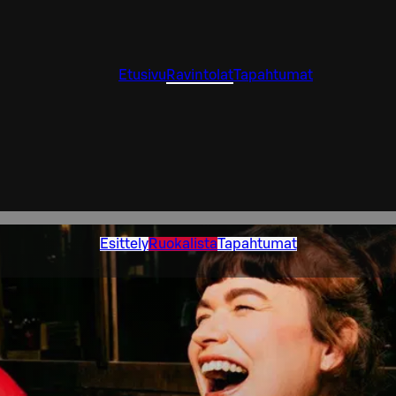
Etusivu
Ravintolat
Tapahtumat
Esittely
Ruokalista
Tapahtumat