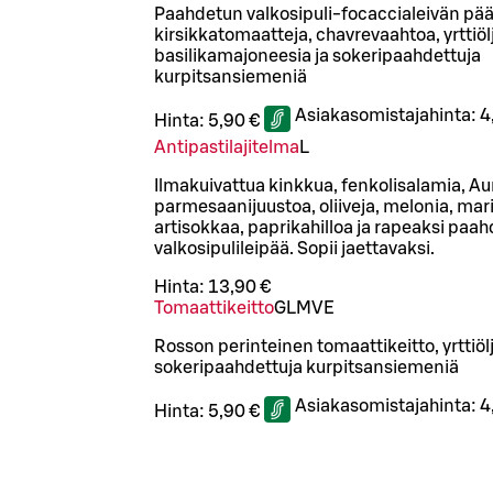
Paahdetun valkosipuli-focaccialeivän pääl
kirsikkatomaatteja, chavrevaahtoa, yrttiöl
basilikamajoneesia ja sokeripaahdettuja
kurpitsansiemeniä
Asiakasomistajahinta:
4
Hinta:
5,90 €
Antipastilajitelma
L
Ilmakuivattua kinkkua, fenkolisalamia, Au
parmesaanijuustoa, oliiveja, melonia, mari
artisokkaa, paprikahilloa ja rapeaksi paa
valkosipulileipää. Sopii jaettavaksi.
Hinta:
13,90 €
Tomaattikeitto
G
L
M
VE
Rosson perinteinen tomaattikeitto, yrttiölj
sokeripaahdettuja kurpitsansiemeniä
Asiakasomistajahinta:
4
Hinta:
5,90 €