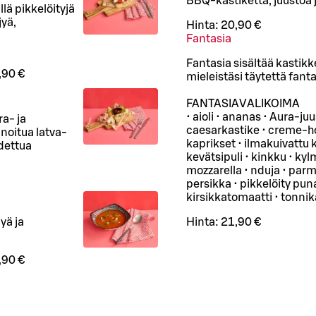
BBQ-kastiketta, juustoa j
lä pikkelöityjä
jyä,
Hinta:
20,90 €
Fantasia
Fantasia sisältää kastik
,90 €
mieleistäsi täytettä fant
FANTASIAVALIKOIMA
• aioli • ananas • Aura-ju
ra- ja
caesarkastike • creme-hol
noitua latva-
kaprikset • ilmakuivattu 
hdettua
kevätsipuli • kinkku • kyl
mozzarella • nduja • parm
persikka • pikkelöity puna
kirsikkatomaatti • tonnik
yä ja
Hinta:
21,90 €
,90 €