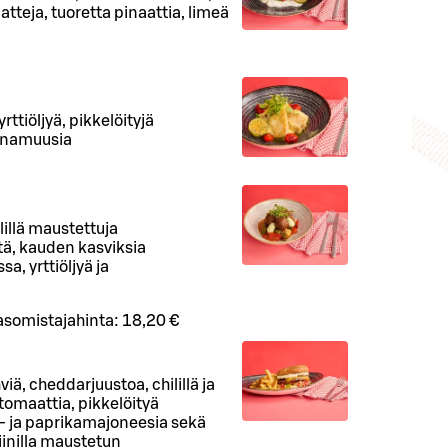
atteja, tuoretta pinaattia, limeä
rttiöljyä, pikkelöityjä
runamuusia
lillä maustettuja
tä, kauden kasviksia
a, yrttiöljyä ja
asomistajahinta:
18,20 €
viä, cheddarjuustoa, chilillä ja
 tomaattia, pikkelöityä
- ja paprikamajoneesia sekä
inilla maustetun