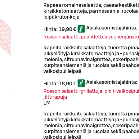
Rapeaa romainesalaattia, caesarkastiketta
kirsikkatomaatteja, parmesaania, rucolaa 
leipäkrutonkeja
Asiakasomistajahinta:
Hinta:
19,90 €
Rosson salaatti, paahdettua vuohenjuust
Rapeita raikkaita salaatteja, tuoretta pinaa
pikkelöityjä kirsikkatomaatteja ja -punasipu
melonia, sitruunavinaigretteä, sokeripaah
kurpitsansiemeniä ja rucolaa sekä paahd
valkosipulileipää
Asiakasomistajahinta:
Hinta:
18,90 €
Rosson salaatti, grillattuja, chili-valkosip
jättirapuja
L
M
Rapeita raikkaita salaatteja, tuoretta pinaa
pikkelöityjä kirsikkatomaatteja ja -punasipu
melonia, sitruunavinaigretteä, sokeripaah
kurpitsansiemeniä ja rucolaa sekä paahd
valkosipulileipää