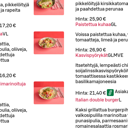
pikkelöityjä kirsikkatoma
, pikkelöityjä
ja paahdettua perunaa
ja rapeita
Hinta:
25,90 €
Paistettua kuhaa
G
L
17,20 €
oa
VL
Voissa paistettua kuhaa, y
tomaatteja, limeä ja pe
ttia,
lia, oliiveja,
Hinta:
26,90 €
dettuja
Kasvispyörykät
G
L
M
VE
ettua
Itsetehtyjä, lempeästi chi
soijalinssikasvispyöryköi
16,20 €
tomaattisessa kastikkeess
basilikamajoneesia
ulimarinoituja
Asiak
Hinta:
21,40 €
Italian double burger
L
ttia,
Kaksi grillattua burgerpih
lia, oliiveja,
valkosipulilla marinoitua
dettuja
punasipulia, parmesaani
ettua
romainesalaattia rosmari