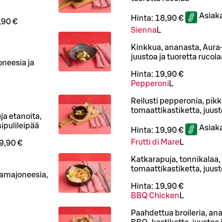
Asiak
Hinta:
18,90 €
,90 €
Sienna
L
Kinkkua, ananasta, Aura-
juustoa ja tuoretta rucola
oneesia ja
Hinta:
19,90 €
Pepperoni
L
Reilusti pepperonia, pikk
tomaattikastiketta, juust
uja etanoita,
ipulileipää
Asiak
Hinta:
19,90 €
Frutti di Mare
L
9,90 €
Katkarapuja, tonnikalaa, 
tomaattikastiketta, juust
ikamajoneesia,
Hinta:
19,90 €
BBQ Chicken
L
Paahdettua broileria, an