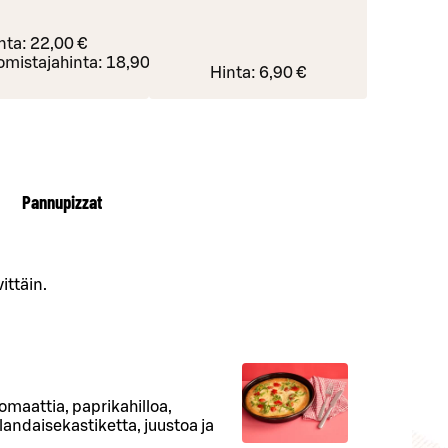
nta:
22,00 €
omistajahinta:
18,90 €
Hinta:
6,90 €
Pannupizzat
ittäin.
omaattia, paprikahilloa,
ndaisekastiketta, juustoa ja