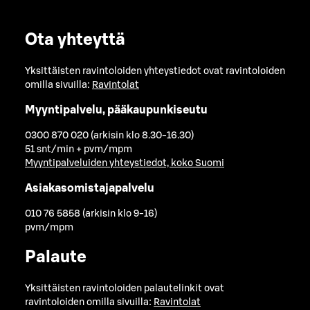
Ota yhteyttä
Yksittäisten ravintoloiden yhteystiedot ovat ravintoloiden
omilla sivuilla:
Ravintolat
Myyntipalvelu, pääkaupunkiseutu
0300 870 020 (arkisin klo 8.30-16.30)
51 snt/min + pvm/mpm
Myyntipalveluiden yhteystiedot, koko Suomi
Asiakasomistajapalvelu
010 76 5858 (arkisin klo 9-16)
pvm/mpm
Palaute
Yksittäisten ravintoloiden palautelinkit ovat
ravintoloiden omilla sivuilla:
Ravintolat