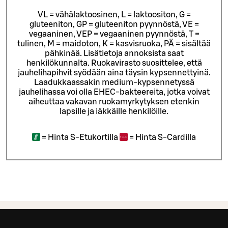
VL = vähälaktoosinen, L = laktoositon, G =
gluteeniton, GP = gluteeniton pyynnöstä, VE =
vegaaninen, VEP = vegaaninen pyynnöstä, T =
tulinen, M = maidoton, K = kasvisruoka, PÄ = sisältää
pähkinää. Lisätietoja annoksista saat
henkilökunnalta.
Ruokavirasto suosittelee, että
jauhelihapihvit syödään aina täysin kypsennettyinä.
Laadukkaassakin medium-kypsennetyssä
jauhelihassa voi olla EHEC-bakteereita, jotka voivat
aiheuttaa vakavan ruokamyrkytyksen etenkin
lapsille ja iäkkäille henkilöille.
=
Hinta S-Etukortilla
=
Hinta S-Cardilla