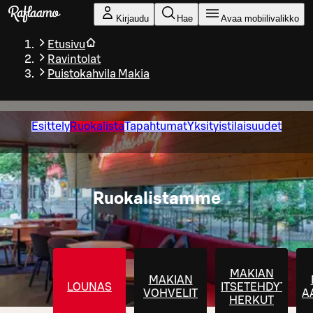
Siirry pääsisältöön
Kirjaudu
Hae
Avaa mobiilivalikko
Etusivu
Ravintolat
Puistokahvila Makia
Esittely
Ruokalista
Tapahtumat
Yksityistilaisuudet
Ruokalistamme
MAKIAN
MAKIAN
LOUNAS
ITSETEHDYT
VOHVELIT
A
HERKUT