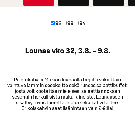
32
33
34
Lounas vko 32, 3.8. - 9.8.
Puistokahvila Makian lounaalla tarjolla viikoittain
vaihtuva lämmin sosekeitto sekä runsas salaattibuffet,
josta voit koota itse mieleisesi salaattiannoksen
sesongin herkullisista raaka-aineista. Lounaaseen
sisältyy myös tuoretta leipää sekä kahvi tai tee.
Erikoiskahvin saat lisähintaan vain 2 €:lla!