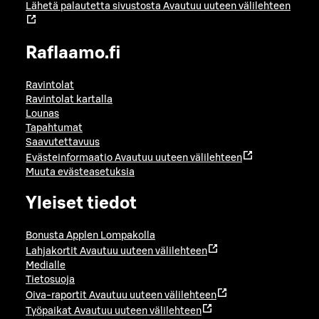
Lähetä palautetta sivustosta
Avautuu uuteen välilehteen
Raflaamo.fi
Ravintolat
Ravintolat kartalla
Lounas
Tapahtumat
Saavutettavuus
Evästeinformaatio
Avautuu uuteen välilehteen
Muuta evästeasetuksia
Yleiset tiedot
Bonusta Applen Lompakolla
Lahjakortit
Avautuu uuteen välilehteen
Medialle
Tietosuoja
Oiva-raportit
Avautuu uuteen välilehteen
Työpaikat
Avautuu uuteen välilehteen