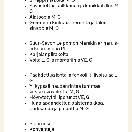
Sinappisilakoita M, G
Savustettua kalkkunaa ja kirsikkahilloa M,
G
Alatoopia M, G
Greenerin kinkkua, herneitä ja talon
sinappia M, G
Suur-Savon Leipomon Marskin arinaruis-
ja kauraleipää M
Karjalanpiirakoita
Voita L, G ja margariinia VE, G
Paahdettua lohta ja fenkoli-tillivoisulaa L,
G
Ylikypsää naudanrintaa tummaa
kirsikkakastiketta M, G
Höyrytetyt tilliperunat VE, G
Hunajapaahdettua palsternakkaa,
porkkanaa ja pinaattia M, G
Piparmisu L
Konvehteja