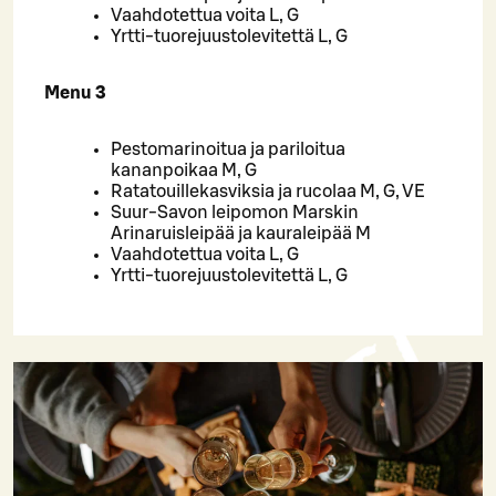
Vaahdotettua voita L, G
Yrtti-tuorejuustolevitettä L, G
Menu 3
Pestomarinoitua ja pariloitua
kananpoikaa M, G
Ratatouillekasviksia ja rucolaa M, G, VE
Suur-Savon leipomon Marskin
Arinaruisleipää ja kauraleipää M
Vaahdotettua voita L, G
Yrtti-tuorejuustolevitettä L, G