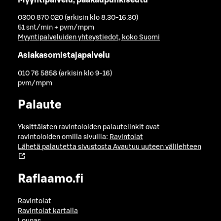
0300 870 020 (arkisin klo 8.30-16.30)
51 snt/min + pvm/mpm
Myyntipalveluiden yhteystiedot, koko Suomi
Asiakasomistajapalvelu
010 76 5858 (arkisin klo 9-16)
pvm/mpm
Palaute
Yksittäisten ravintoloiden palautelinkit ovat
ravintoloiden omilla sivuilla:
Ravintolat
Lähetä palautetta sivustosta
Avautuu uuteen välilehteen
Raflaamo.fi
Ravintolat
Ravintolat kartalla