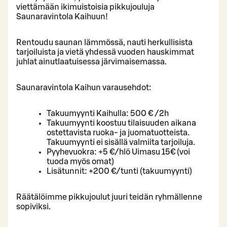
viettämään ikimuistoisia pikkujouluja
Saunaravintola Kaihuun!
Rentoudu saunan lämmössä, nauti herkullisista
tarjoiluista ja vietä yhdessä vuoden hauskimmat
juhlat ainutlaatuisessa järvimaisemassa.
Saunaravintola Kaihun varausehdot:
Takuumyynti Kaihulla: 500 € /2h
Takuumyynti koostuu tilaisuuden aikana
ostettavista ruoka- ja juomatuotteista.
Takuumyynti ei sisällä valmiita tarjoiluja.
Pyyhevuokra: +5 €/hlö Uimasu 15€ (voi
tuoda myös omat)
Lisätunnit: +200 €/tunti (takuumyynti)
Räätälöimme pikkujoulut juuri teidän ryhmällenne
sopiviksi.