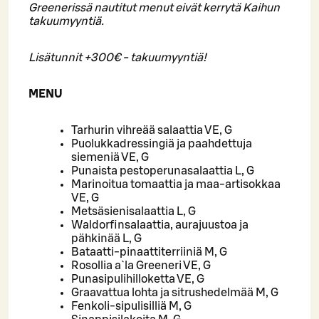
Greenerissä nautitut menut eivät kerrytä Kaihun
takuumyyntiä.
Lisätunnit +300€ - takuumyyntiä!
MENU
Tarhurin vihreää salaattia VE, G
Puolukkadressingiä ja paahdettuja
siemeniä VE, G
Punaista pestoperunasalaattia L, G
Marinoitua tomaattia ja maa-artisokkaa
VE, G
Metsäsienisalaattia L, G
Waldorfinsalaattia, aurajuustoa ja
pähkinää L, G
Bataatti-pinaattiterriiniä M, G
Rosollia a`la Greeneri VE, G
Punasipulihilloketta VE, G
Graavattua lohta ja sitrushedelmää M, G
Fenkoli-sipulisilliä M, G