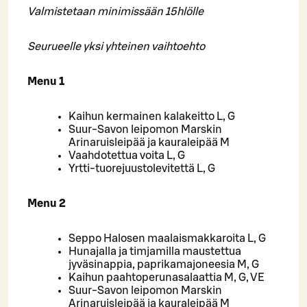
Valmistetaan minimissään 15hlölle
Seurueelle yksi yhteinen vaihtoehto
Menu 1
Kaihun kermainen kalakeitto L, G
Suur-Savon leipomon Marskin
Arinaruisleipää ja kauraleipää M
Vaahdotettua voita L, G
Yrtti-tuorejuustolevitettä L, G
Menu 2
Seppo Halosen maalaismakkaroita L, G
Hunajalla ja timjamilla maustettua
jyväsinappia, paprikamajoneesia M, G
Kaihun paahtoperunasalaattia M, G, VE
Suur-Savon leipomon Marskin
Arinaruisleipää ja kauraleipää M