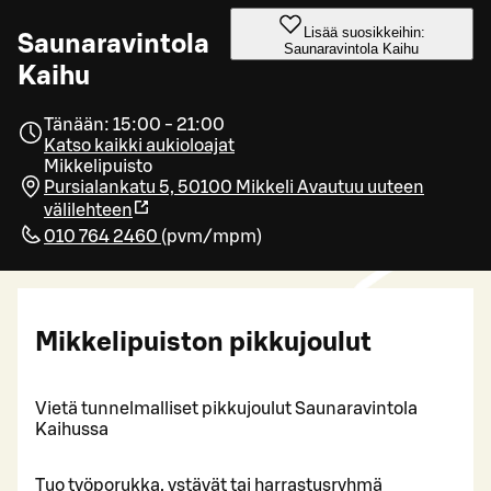
Lisää suosikkeihin:
Saunaravintola
Saunaravintola Kaihu
Kaihu
Tänään: 15:00 - 21:00
Katso kaikki aukioloajat
Mikkelipuisto
Pursialankatu 5, 50100 Mikkeli
Avautuu uuteen
välilehteen
010 764 2460
(
pvm/mpm
)
Mikkelipuiston pikkujoulut
Vietä tunnelmalliset pikkujoulut Saunaravintola
Kaihussa
Tuo työporukka, ystävät tai harrastusryhmä