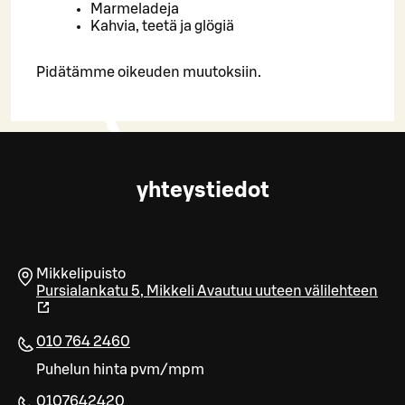
Marmeladeja
Kahvia, teetä ja glögiä
Pidätämme oikeuden muutoksiin.
yhteystiedot
Mikkelipuisto
Pursialankatu 5
,
Mikkeli
Avautuu uuteen välilehteen
010 764 2460
Puhelun hinta pvm/mpm
0107642420