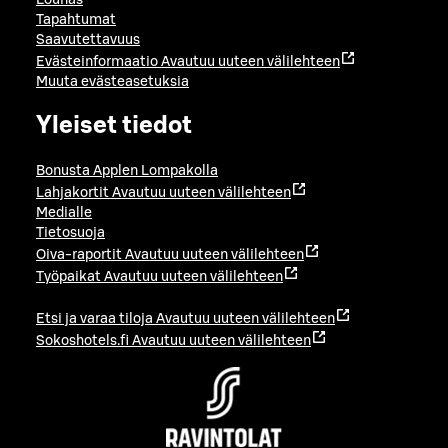
Lounas
Tapahtumat
Saavutettavuus
Evästeinformaatio
Avautuu uuteen välilehteen
Muuta evästeasetuksia
Yleiset tiedot
Bonusta Applen Lompakolla
Lahjakortit
Avautuu uuteen välilehteen
Medialle
Tietosuoja
Oiva-raportit
Avautuu uuteen välilehteen
Työpaikat
Avautuu uuteen välilehteen
Etsi ja varaa tiloja
Avautuu uuteen välilehteen
Sokoshotels.fi
Avautuu uuteen välilehteen