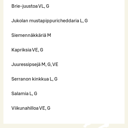
Brie-juustoa VL, G
Jukolan mustapippuricheddaria L, G
Siemennäkkäriä M
Kapriksia VE, G
Juuressipsejä M, G, VE
Serranon kinkkua L, G
Salamia L, G
Viikunahilloa VE, G