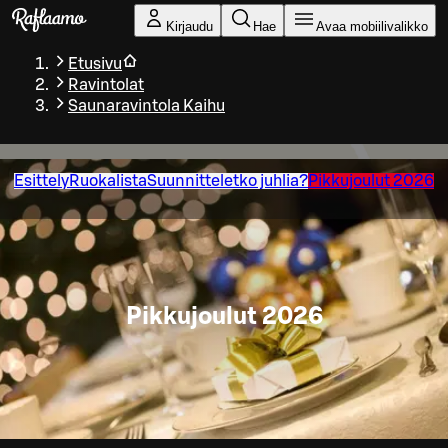
Siirry pääsisältöön
Kirjaudu
Hae
Avaa mobiilivalikko
Etusivu
Ravintolat
Saunaravintola Kaihu
Esittely
Ruokalista
Suunnitteletko juhlia?
Pikkujoulut 2026
Pikkujoulut 2026