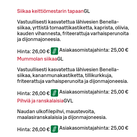
Siikaa keittiömestarin tapaan
G
L
Vastuullisesti kasvatettua lähivesien Benella-
siikaa, yrttistä tomaattikastiketta, kaprista, oliivia,
kauden vihannesta, friteerattuja varhaisperunoita
ja dijonmajoneesia.
Asiakasomistajahinta:
25,00 €
Hinta:
26,00 €
Mummolan siikaa
G
L
Vastuullisesti kasvatettua lähivesien Benella-
siikaa, kananmunakastiketta, tillikurkkuja,
friteerattuja varhaisperunoita ja dijonmajoneesia.
Asiakasomistajahinta:
25,00 €
Hinta:
26,00 €
Pihviä ja ranskalaisia
G
VL
Naudan ulkofilepihvi, maustevoita,
maalasiranskalaisia ja dijonmajoneesia.
Asiakasomistajahinta:
25,00 €
Hinta:
26,00 €