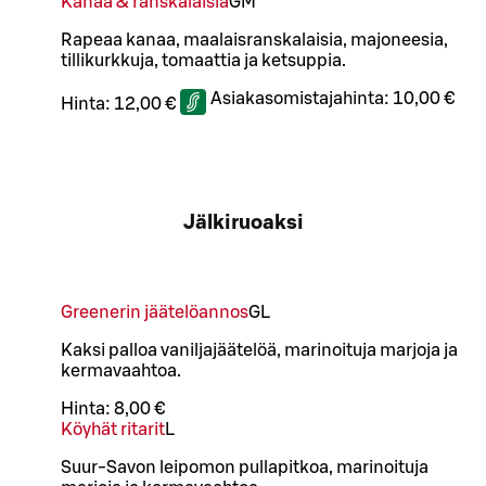
Kanaa & ranskalaisia
G
M
Rapeaa kanaa, maalaisranskalaisia, majoneesia,
tillikurkkuja, tomaattia ja ketsuppia.
Asiakasomistajahinta:
10,00 €
Hinta:
12,00 €
Jälkiruoaksi
Greenerin jäätelöannos
G
L
Kaksi palloa vaniljajäätelöä, marinoituja marjoja ja
kermavaahtoa.
Hinta:
8,00 €
Köyhät ritarit
L
Suur-Savon leipomon pullapitkoa, marinoituja