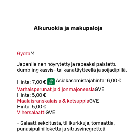
Alkuruokia ja makupaloja
Gyoza
M
Japanilainen höyrytetty ja rapeaksi paistettu
dumbling kasvis- tai kanatäytteellä ja soijadipillä.
Asiakasomistajahinta:
6,00 €
Hinta:
7,00 €
Varhaisperunat ja dijonmajoneesia
G
VE
Hinta:
5,00 €
Maalaisranskalaisia & ketsuppia
G
VE
Hinta:
5,00 €
Vihersalaatti
G
VE
- Salaattisekoitusta, tillikurkkuja, tomaattia,
punasipulihilloketta ja sitrusvinegretteä.