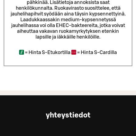
pähkinää. Lisätietoja annoksista saat
henkilökunnalta.
Ruokavirasto suosittelee, että
jauhelihapihvit syödään aina täysin kypsennettyinä.
Laadukkaassakin medium-kypsennetyssä
jauhelihassa voi olla EHEC-bakteereita, jotka voivat
aiheuttaa vakavan ruokamyrkytyksen etenkin
lapsille ja iäkkäille henkilöille.
=
Hinta S-Etukortilla
=
Hinta S-Cardilla
yhteystiedot