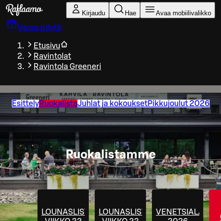
Siirry pääsisältöön
Kirjaudu
Hae
Avaa mobiilivalikko
Varaa pöytä
Etusivu
Ravintolat
Ravintola Greeneri
Esittely
Ruokalista
Juhlat ja kokoukset
Pikkujoulut 2026
Ruokalistamme
LOUNASLISTA
LOUNASLISTA
VENETSIALAISET