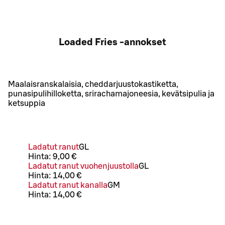
Loaded Fries -annokset
Maalaisranskalaisia, cheddarjuustokastiketta,
punasipulihilloketta, srirachamajoneesia, kevätsipulia ja
ketsuppia
Ladatut ranut
G
L
Hinta:
9,00 €
Ladatut ranut vuohenjuustolla
G
L
Hinta:
14,00 €
Ladatut ranut kanalla
G
M
Hinta:
14,00 €