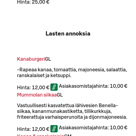
Hinta:
25,00 €
Lasten annoksia
Kanaburgeri
G
L
-Rapeaa kanaa, tomaattia, majoneesia, salaattia,
ranskalaiset ja ketsuppi.
Asiakasomistajahinta:
10,00 €
Hinta:
12,00 €
Mummolan siikaa
G
L
Vastuullisesti kasvatettua lähivesien Benella-
siikaa, kananmunakastiketta, tillikurkkuja,
friteerattuja varhaisperunoita ja dijonmajoneesia.
Asiakasomistajahinta:
10,00 €
Hinta:
12,00 €