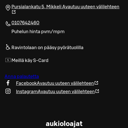
Pursialankatu 5
,
Mikkeli
Avautuu uuteen välilehteen
0107642460
Puhelun hinta pvm/mpm
Ravintolaan on pääsy pyörätuolilla
Meillä käy S-Card
Anna palautetta
Facebook
Avautuu uuteen välilehteen
Instagram
Avautuu uuteen välilehteen
aukioloajat