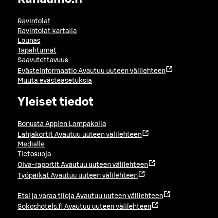
Ravintolat
Ravintolat kartalla
Lounas
Tapahtumat
Saavutettavuus
Evästeinformaatio
Avautuu uuteen välilehteen
Muuta evästeasetuksia
Yleiset tiedot
Bonusta Applen Lompakolla
Lahjakortit
Avautuu uuteen välilehteen
Medialle
Tietosuoja
Oiva-raportit
Avautuu uuteen välilehteen
Työpaikat
Avautuu uuteen välilehteen
Etsi ja varaa tiloja
Avautuu uuteen välilehteen
Sokoshotels.fi
Avautuu uuteen välilehteen