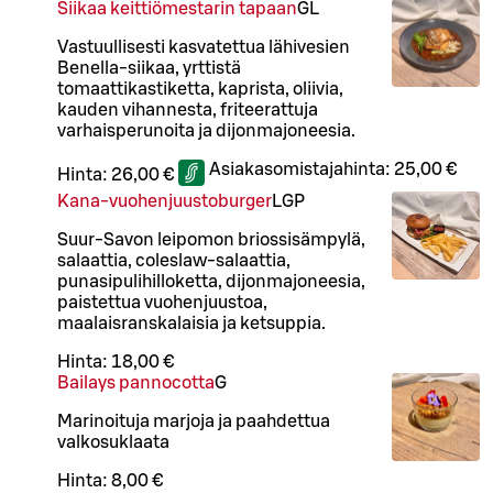
Siikaa keittiömestarin tapaan
G
L
Vastuullisesti kasvatettua lähivesien
Benella-siikaa, yrttistä
tomaattikastiketta, kaprista, oliivia,
kauden vihannesta, friteerattuja
varhaisperunoita ja dijonmajoneesia.
Asiakasomistajahinta:
25,00 €
Hinta:
26,00 €
Kana-vuohenjuustoburger
L
GP
Suur-Savon leipomon briossisämpylä,
salaattia, coleslaw-salaattia,
punasipulihilloketta, dijonmajoneesia,
paistettua vuohenjuustoa,
maalaisranskalaisia ja ketsuppia.
Hinta:
18,00 €
Bailays pannocotta
G
Marinoituja marjoja ja paahdettua
valkosuklaata
Hinta:
8,00 €