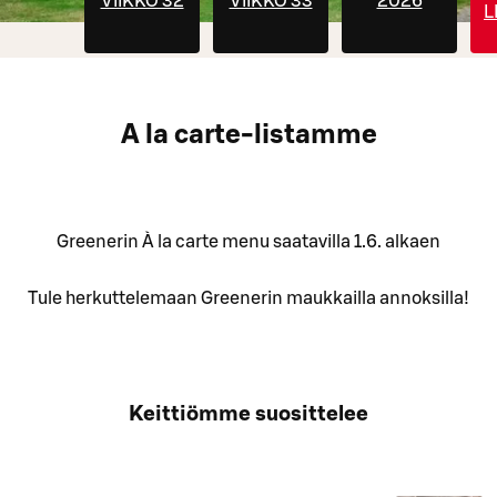
VIIKKO 32
VIIKKO 33
2026
L
A la carte-listamme
Greenerin À la carte menu saatavilla 1.6. alkaen
Tule herkuttelemaan Greenerin maukkailla annoksilla!
Keittiömme suosittelee