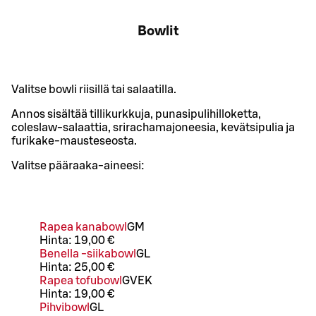
Bowlit
Valitse bowli riisillä tai salaatilla.
Annos sisältää tillikurkkuja, punasipulihilloketta,
coleslaw-salaattia, srirachamajoneesia, kevätsipulia ja
furikake-mausteseosta.
Valitse pääraaka-aineesi:
Rapea kanabowl
G
M
Hinta:
19,00 €
Benella -siikabowl
G
L
Hinta:
25,00 €
Rapea tofubowl
G
VE
K
Hinta:
19,00 €
Pihvibowl
G
L