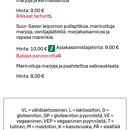
marjoja ja kermavaahtoa
Hinta:
9,00 €
Rikkaat tarhurit
L
Suur-Savon leipomon pullapitkoa, marinoituja
marjoja, vaniljajäätelöä, marjabalsamicoa ja
rapeaa marenkia.
Asiakasomistajahinta:
9,00 €
Hinta:
10,00 €
Bailays pannocotta
G
Marinoituja marjoja ja paahdettua valkosuklaata
Hinta:
8,00 €
VL = vähälaktoosinen, L = laktoositon, G =
gluteeniton, GP = gluteeniton pyynnöstä, VE =
vegaaninen, VEP = vegaaninen pyynnöstä, T =
tulinen, M = maidoton, K = kasvisruoka, PÄ = sisältää