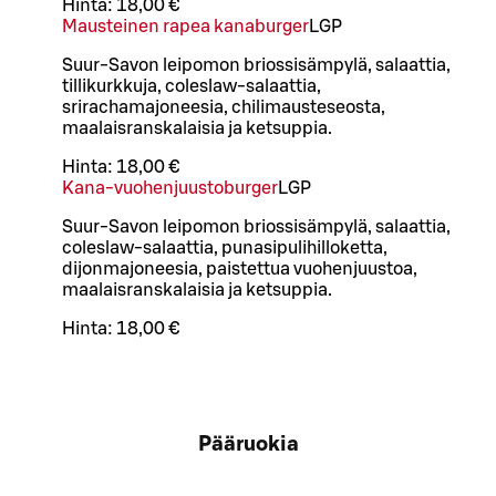
Hinta:
18,00 €
Mausteinen rapea kanaburger
L
GP
Suur-Savon leipomon briossisämpylä, salaattia,
tillikurkkuja, coleslaw-salaattia,
srirachamajoneesia, chilimausteseosta,
maalaisranskalaisia ja ketsuppia.
Hinta:
18,00 €
Kana-vuohenjuustoburger
L
GP
Suur-Savon leipomon briossisämpylä, salaattia,
coleslaw-salaattia, punasipulihilloketta,
dijonmajoneesia, paistettua vuohenjuustoa,
maalaisranskalaisia ja ketsuppia.
Hinta:
18,00 €
Pääruokia