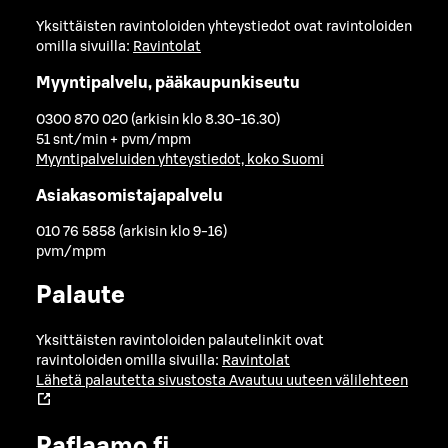
Yksittäisten ravintoloiden yhteystiedot ovat ravintoloiden
omilla sivuilla:
Ravintolat
Myyntipalvelu, pääkaupunkiseutu
0300 870 020 (arkisin klo 8.30-16.30)
51 snt/min + pvm/mpm
Myyntipalveluiden yhteystiedot, koko Suomi
Asiakasomistajapalvelu
010 76 5858 (arkisin klo 9-16)
pvm/mpm
Palaute
Yksittäisten ravintoloiden palautelinkit ovat
ravintoloiden omilla sivuilla:
Ravintolat
Lähetä palautetta sivustosta
Avautuu uuteen välilehteen
Raflaamo.fi