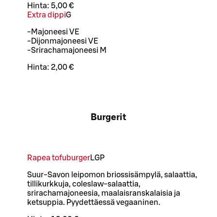
Hinta:
5,00 €
Extra dippi
G
-Majoneesi VE
-Dijonmajoneesi VE
-Srirachamajoneesi M
Hinta:
2,00 €
Burgerit
Rapea tofuburger
L
GP
Suur-Savon leipomon briossisämpylä, salaattia,
tillikurkkuja, coleslaw-salaattia,
srirachamajoneesia, maalaisranskalaisia ja
ketsuppia. Pyydettäessä vegaaninen.