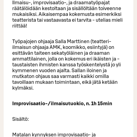
Ilmaisu-, improvisaatio-, ja draamatyöpajat
räätälöidään kestoltaan ja sisällöltään toiveenne
mukaisiksi. Aikaisempaa kokemusta esimerkiksi
teatterista tai vastaavasta ei tarvita - utelias mieli
riittää!
Työpajojen ohjaaja Salla Marttinen (teatteri-
ilmaisun ohjaaja AMK, koomikko, esiintyjä) on
esittävän taiteen sekatyöläinen ja draaman
ammattilainen, jolla on kokemus eri ikäisten ja -
taustaisten ihmisten kanssa työskentelystä jo yli
kymmenen vuoden ajalta. Sallan iloinen ja
mutkaton ohjaus saa varmasti kaikki omilla
tavoillaan mukaan toimintaan, eikä jätä ketään
kylmäksi.
Improvisaatio-/ilmaisutuokio, n. 1h 15min
Sisältö:
Matalan kynnyksen improvisaatio- ja