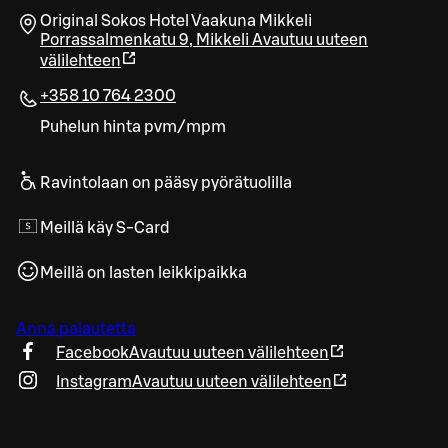
Original Sokos Hotel Vaakuna Mikkeli
Porrassalmenkatu 9
,
Mikkeli
Avautuu uuteen
välilehteen
+358 10 764 2300
Puhelun hinta pvm/mpm
Ravintolaan on pääsy pyörätuolilla
Meillä käy S-Card
Meillä on lasten leikkipaikka
Anna palautetta
Facebook
Avautuu uuteen välilehteen
Instagram
Avautuu uuteen välilehteen