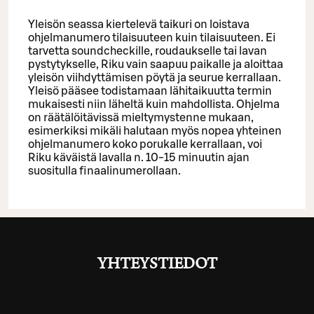
Yleisön seassa kiertelevä taikuri on loistava
ohjelmanumero tilaisuuteen kuin tilaisuuteen. Ei
tarvetta soundcheckille, roudaukselle tai lavan
pystytykselle, Riku vain saapuu paikalle ja aloittaa
yleisön viihdyttämisen pöytä ja seurue kerrallaan.
Yleisö pääsee todistamaan lähitaikuutta termin
mukaisesti niin läheltä kuin mahdollista. Ohjelma
on räätälöitävissä mieltymystenne mukaan,
esimerkiksi mikäli halutaan myös nopea yhteinen
ohjelmanumero koko porukalle kerrallaan, voi
Riku käväistä lavalla n. 10-15 minuutin ajan
suositulla finaalinumerollaan.
YHTEYSTIEDOT