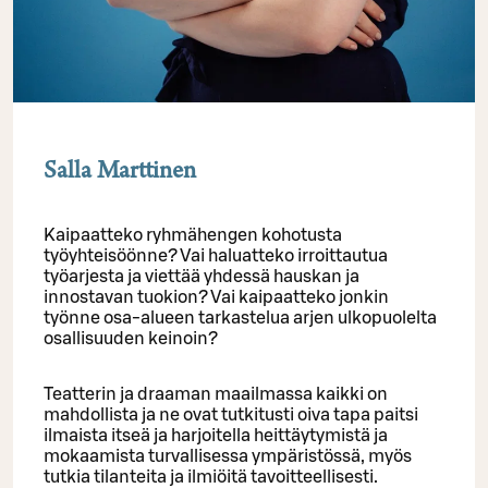
Salla Marttinen
Kaipaatteko ryhmähengen kohotusta
työyhteisöönne? Vai haluatteko irroittautua
työarjesta ja viettää yhdessä hauskan ja
innostavan tuokion? Vai kaipaatteko jonkin
työnne osa-alueen tarkastelua arjen ulkopuolelta
osallisuuden keinoin?
Teatterin ja draaman maailmassa kaikki on
mahdollista ja ne ovat tutkitusti oiva tapa paitsi
ilmaista itseä ja harjoitella heittäytymistä ja
mokaamista turvallisessa ympäristössä, myös
tutkia tilanteita ja ilmiöitä tavoitteellisesti.