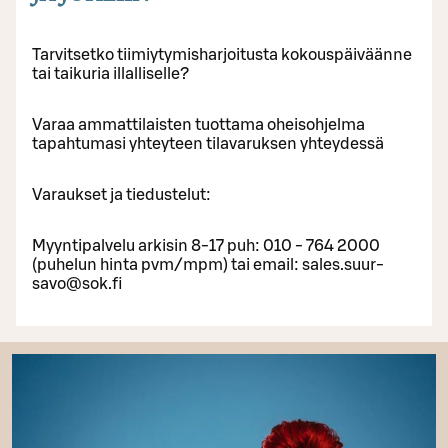
Tarvitsetko tiimiytymisharjoitusta kokouspäiväänne
tai taikuria illalliselle?
Varaa ammattilaisten tuottama oheisohjelma
tapahtumasi yhteyteen tilavaruksen yhteydessä
Varaukset ja tiedustelut:
Myyntipalvelu arkisin 8-17 puh: 010 - 764 2000
(puhelun hinta pvm/mpm) tai email: sales.suur-
savo@sok.fi