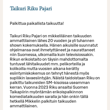
Taikuri Riku Pajari
Palkittua paikallista taikuutta!
Taikuri Riku Pajari on mikkeliläinen taikuuden
ammattilainen lähes 20 vuoden ja yli tuhannen
shown kokemuksella. Hänen aikuisille suunnatut
ohjelmansa ovat ihmetyttäneet ja naurattaneet
niin Suomessa, ulkomailla kuin televisiossakin.
Rikun erikoistaito on täysin mahdottomalta
tuntuvat lähitaikuudet mm. pelikorteilla ja
kolikoilla mutta vuosien aikana kerätty
esiintymiskokemus on tehnyt hänestä myös
supliikin lavaesiintyjän. Näistä taidoistaan Riku on
palkittu taikureiden SM-kisoissa useamman
kerran. Vuonna 2023 Riku ansaitsi Suomen
Taikapiirin myöntämän erikoispalkinnon
komediataikuuden saralla ja hän onkin tällä
hetkellä Mikkelin palkituin taikuuden
ammattilainen.