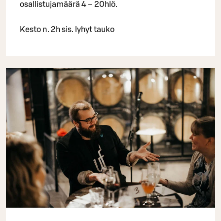
osallistujamäärä 4 – 20hlö.
Kesto n. 2h sis. lyhyt tauko