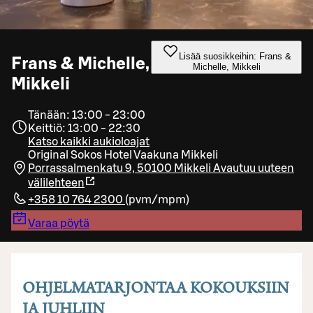
Lisää suosikkeihin: Frans &
Frans & Michelle,
Michelle, Mikkeli
Mikkeli
Tänään: 13:00 - 23:00
Keittiö: 13:00 - 22:30
Katso kaikki aukioloajat
Original Sokos Hotel Vaakuna Mikkeli
Porrassalmenkatu 9, 50100 Mikkeli
Avautuu uuteen
välilehteen
+358 10 764 2300
(
pvm/mpm
)
Varaa pöytä
OHJELMATARJONTAA KOKOUKSIIN
JA JUHLIIN