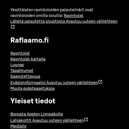
Yksittäisten ravintoloiden palautelinkit ovat
ravintoloiden omilla sivuilla:
Ravintolat
Lähetä palautetta sivustosta
Avautuu uuteen välilehteen
Raflaamo.fi
Ravintolat
Ravintolat kartalla
Lounas
Tapahtumat
Saavutettavuus
Evästeinformaatio
Avautuu uuteen välilehteen
Muuta evästeasetuksia
Yleiset tiedot
Bonusta Applen Lompakolla
Lahjakortit
Avautuu uuteen välilehteen
Medialle