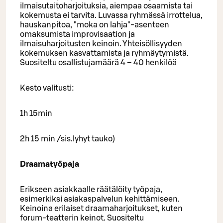
ilmaisutaitoharjoituksia, aiempaa osaamista tai
kokemusta ei tarvita. Luvassa ryhmässä irrottelua,
hauskanpitoa, "moka on lahja"-asenteen
omaksumista improvisaation ja
ilmaisuharjoitusten keinoin. Yhteisöllisyyden
kokemuksen kasvattamista ja ryhmäytymistä.
Suositeltu osallistujamäärä 4 – 40 henkilöä
Kesto valitusti:
1h 15min
2h 15 min /sis.lyhyt tauko)
Draamatyöpaja
Erikseen asiakkaalle räätälöity työpaja,
esimerkiksi asiakaspalvelun kehittämiseen.
Keinoina erilaiset draamaharjoitukset, kuten
forum-teatterin keinot. Suositeltu