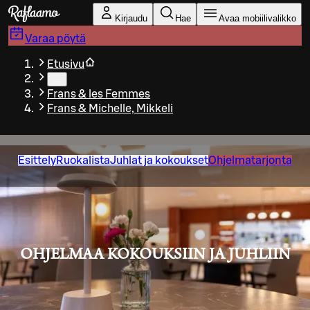
Siirry pääsisältöön
Kirjaudu
Hae
Avaa mobiilivalikko
Varaa pöytä
Etusivu
…
Frans & les Femmes
Frans & Michelle, Mikkeli
Esittely
Ruokalista
Juhlat ja kokoukset
Ohjelmatarjonta
OHJELMAA KOKOUKSIIN JA JUHLIIN