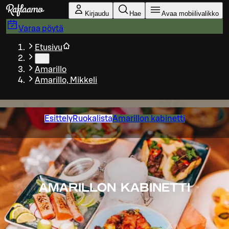
Siirry pääsisältöön
Kirjaudu
Hae
Avaa mobiilivalikko
Varaa pöytä
Etusivu
…
Amarillo
Amarillo, Mikkeli
Esittely
Ruokalista
Amarillon kabinetti
AMARILLON KABINETTI