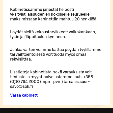
Kabinetissamme järjestät helposti
yksityistilaisuuden eri kokoiselle seurueelle,
maksimissaan kabinettiin mahtuu 20 henkilöä.
Löydät sieltä kokoustarvikkeet: valkokankaan,
tykin ja fläppitaulun kynineen.
Juhlaa varten voimme kattaa pöydän tyylillämme,
tai vaihtoehtoisesti voit tuoda myös omaa
rekvisiittaa.
Lisätietoja kabinetista, sekä varauksista voit
tiedustella myyntipalvelustamme: puh. +358
(0)10 764 2000 (mpm, pvm) tai sales.suur-
savo@sok.fi
Varaa kabinetti