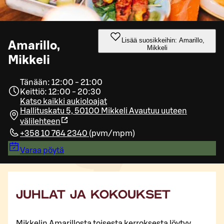
Lisää suosikkeihin: Amarillo,
Amarillo,
Mikkeli
Mikkeli
Tänään: 12:00 - 21:00
Keittiö: 12:00 - 20:30
Katso kaikki aukioloajat
Hallituskatu 5, 50100 Mikkeli
Avautuu uuteen
välilehteen
+358 10 764 2340
(
pvm/mpm
)
Varaa pöytä
JUHLAT JA KOKOUKSET
Mikkelin Amarillosta toisesta kerroksesta löytyy