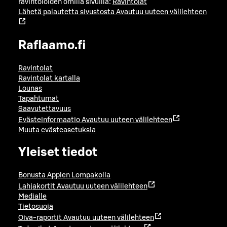
ravintoloiden omilla sivuilla:
Ravintolat
Lähetä palautetta sivustosta
Avautuu uuteen välilehteen
Raflaamo.fi
Ravintolat
Ravintolat kartalla
Lounas
Tapahtumat
Saavutettavuus
Evästeinformaatio
Avautuu uuteen välilehteen
Muuta evästeasetuksia
Yleiset tiedot
Bonusta Applen Lompakolla
Lahjakortit
Avautuu uuteen välilehteen
Medialle
Tietosuoja
Oiva-raportit
Avautuu uuteen välilehteen