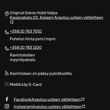
Original Sokos Hotel Valjus
Kauppakatu 20
,
Kajaani
Avautuu uuteen välilehteen
+358 10 763 7051
Puhelun hinta pvm/mpm
+358 10 783 1100
Ravintoloiden
myyntipalvelu
Ravintolaan on pääsy pyörätuolilla
Meillä käy S-Card
Facebook
Avautuu uuteen välilehteen
Instagram
Avautuu uuteen välilehteen