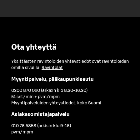
Ota yhteyttä
Yksittäisten ravintoloiden yhteystiedot ovat ravintoloiden
omilla sivuilla:
Ravintolat
Myyntipalvelu, pääkaupunkiseutu
0300 870 020 (arkisin klo 8.30-16.30)
51 snt/min + pvm/mpm
Myyntipalveluiden yhteystiedot, koko Suomi
Asiakasomistajapalvelu
010 76 5858 (arkisin klo 9-16)
pvm/mpm