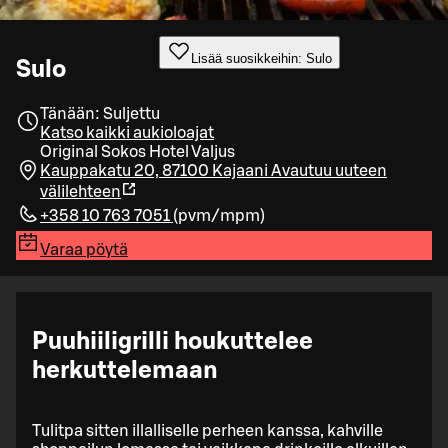
Lisää suosikkeihin: Sulo
Sulo
Tänään: Suljettu
Katso kaikki aukioloajat
Original Sokos Hotel Valjus
Kauppakatu 20, 87100 Kajaani
Avautuu uuteen
välilehteen
+358 10 763 7051
(
pvm/mpm
)
Varaa pöytä
Puuhiiligrilli houkuttelee
herkuttelemaan
Tulitpa sitten illalliselle perheen kanssa, kahville