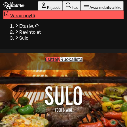
Siirry pääsisältöön
Kirjaudu
Hae
Avaa mobiilivalikko
Varaa pöytä
Etusivu
Ravintolat
Sulo
Esittely
Ruokalista