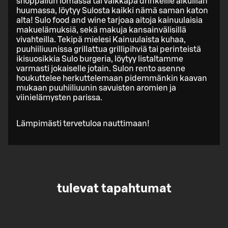
shoppailun lomassa tai vaikkapa drinkeille alkuillan
huumassa, löytyy Sulosta kaikki nämä saman katon
alta! Sulo food and wine tarjoaa aitoja kainuulaisia
makuelämuksiä, sekä makuja kansainvälisillä
vivahteilla. Tekipä mielesi Kainuulaista kuhaa,
puuhiiliuunissa grillattua grillipihviä tai perinteistä
ikisuosikkia Sulo burgeria, löytyy listaltamme
varmasti jokaiselle jotain. Sulon rento asenne
houkuttelee herkuttelemaan pidemmänkin kaavan
mukaan puuhiiliuunin savuisten aromien ja
viinielämysten parissa.
Lämpimästi tervetuloa nauttimaan!
tulevat tapahtumat