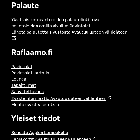
Palaute
Yksittäisten ravintoloiden palautelinkit ovat
ravintoloiden omilla sivuilla:
Ravintolat
Lähetä palautetta sivustosta
Avautuu uuteen välilehteen
Raflaamo.fi
Ravintolat
Ravintolat kartalla
Lounas
Tapahtumat
Saavutettavuus
Evästeinformaatio
Avautuu uuteen välilehteen
Muuta evästeasetuksia
Yleiset tiedot
Bonusta Applen Lompakolla
Lahjakortit
Avautuu uuteen välilehteen