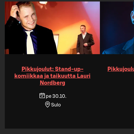
Pikkujoulut: Stand-up-
Pikkujoul
komiikkaa ja taikuutta Lauri
Nordberg
pe 30.10.
Sulo