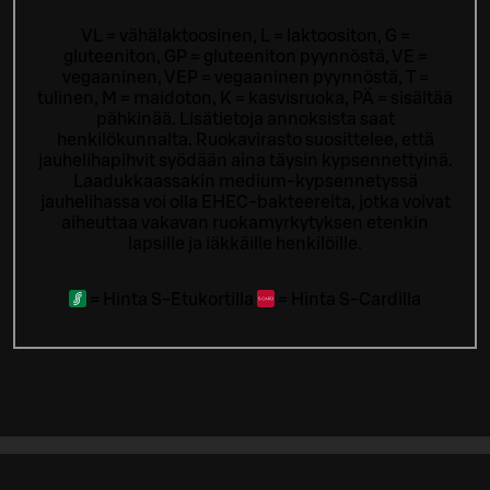
VL = vähälaktoosinen, L = laktoositon, G =
gluteeniton, GP = gluteeniton pyynnöstä, VE =
vegaaninen, VEP = vegaaninen pyynnöstä, T =
tulinen, M = maidoton, K = kasvisruoka, PÄ = sisältää
pähkinää. Lisätietoja annoksista saat
henkilökunnalta.
Ruokavirasto suosittelee, että
jauhelihapihvit syödään aina täysin kypsennettyinä.
Laadukkaassakin medium-kypsennetyssä
jauhelihassa voi olla EHEC-bakteereita, jotka voivat
aiheuttaa vakavan ruokamyrkytyksen etenkin
lapsille ja iäkkäille henkilöille.
=
Hinta S-Etukortilla
=
Hinta S-Cardilla