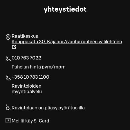
yhteystiedot
Raatikeskus
Kauppakatu 30
,
Kajaani
Avautuu uuteen välilehteen
010 763 7022
Puhelun hinta pvm/mpm
+358 10 783 1100
Ravintoloiden
myyntipalvelu
Ravintolaan on pääsy pyörätuolilla
Meillä käy S-Card