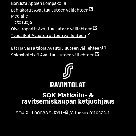
Bonusta Applen Lompakolla
Lahjakortit
Avautuu uuteen välilehteen
Medialle
Tietosuoja
Oiva-raportit
Avautuu uuteen välilehteen
Työpaikat
Avautuu uuteen välilehteen
Etsi ja varaa tiloja
Avautuu uuteen välilehteen
Sokoshotels.fi
Avautuu uuteen välilehteen
SOK Matkailu- &
ravitsemiskaupan ketjuohjaus
SOK PL 1 00088 S-RYHMÄ
,
Y-tunnus 0116323-1