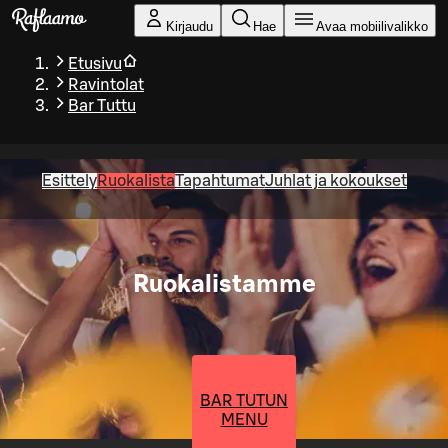
Siirry pääsisältöön
Kirjaudu
Hae
Avaa mobiilivalikko
Etusivu
Ravintolat
Bar Tuttu
Esittely
Ruokalista
Tapahtumat
Juhlat ja kokoukset
Ruokalistamme
BAR TUTUN
MENU