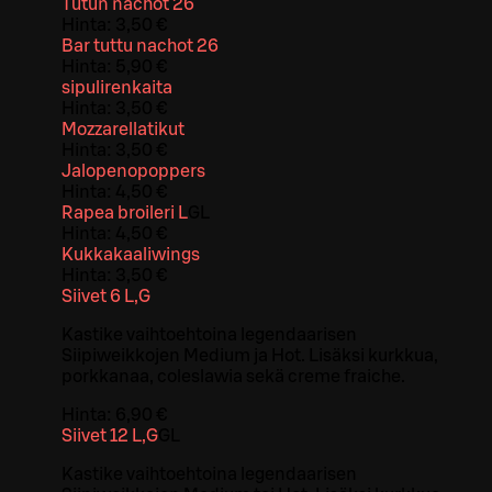
Tutun nachot 26
Hinta:
3,50 €
Bar tuttu nachot 26
Hinta:
5,90 €
sipulirenkaita
Hinta:
3,50 €
Mozzarellatikut
Hinta:
3,50 €
Jalopenopoppers
Hinta:
4,50 €
Rapea broileri L
G
L
Hinta:
4,50 €
Kukkakaaliwings
Hinta:
3,50 €
Siivet 6 L,G
Kastike vaihtoehtoina legendaarisen
Siipiweikkojen Medium ja Hot. Lisäksi kurkkua,
porkkanaa, coleslawia sekä creme fraiche.
Hinta:
6,90 €
Siivet 12 L,G
G
L
Kastike vaihtoehtoina legendaarisen