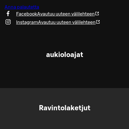
Anna palautetta
Facebook
Avautuu uuteen välilehteen
Instagram
Avautuu uuteen välilehteen
aukioloajat
Ravintolaketjut