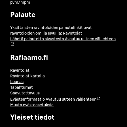
pvm/mpm
Palaute
Yksittäisten ravintoloiden palautelinkit ovat
ravintoloiden omilla sivuilla:
Ravintolat
Lähetä palautetta sivustosta
Avautuu uuteen välilehteen
Raflaamo.fi
Ravintolat
Ravintolat kartalla
Lounas
Tapahtumat
Saavutettavuus
Evästeinformaatio
Avautuu uuteen välilehteen
Muuta evästeasetuksia
Yleiset tiedot