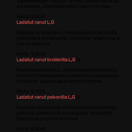
Siipiweikkojen Medium tai Hot. Lisäksi kurkkua,
porkkanaa, coleslawia sekä creme fraichea.
Hinta:
9,90 €
Ladatut ranut L,G
Rapeita ranskalaisia, cheddarjuustokastiketta,
pikkelöityä punasipulia, tomaattia, jalapenoja ja
creme fraichea
Hinta:
5,90 €
Ladatut ranut broilerilla L,G
G
L
Rapeita ranskalaisia, cheddarjuustokastiketta,
broilerin fileeviipaleita, pikkelöytyä punasipulia,
tomaattia, jalopenoja ja creme fraichea.
Hinta:
8,70 €
Ladatut ranut pekonilla L,G
G
L
Rapeita ranskalaisia, cheddarjuustokastiketta,
pekonia, pikkelöytyä punasipulia, tomaattia,
jalopenoja ja creme fraichea.
Hinta:
6,90 €