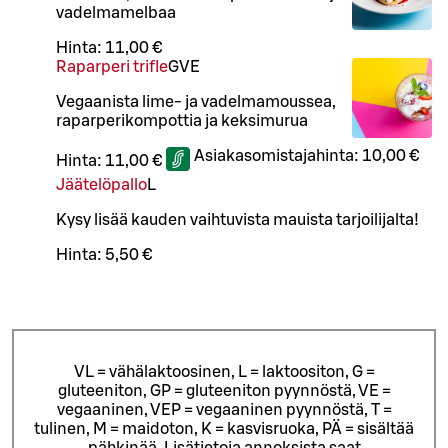
vadelmamelbaa
Hinta:
11,00 €
Raparperi trifle
G
VE
Vegaanista lime- ja vadelmamoussea,
raparperikompottia ja keksimurua
Asiakasomistajahinta:
10,00 €
Hinta:
11,00 €
Jäätelöpallo
L
Kysy lisää kauden vaihtuvista mauista tarjoilijalta!
Hinta:
5,50 €
VL = vähälaktoosinen, L = laktoositon, G =
gluteeniton, GP = gluteeniton pyynnöstä, VE =
vegaaninen, VEP = vegaaninen pyynnöstä, T =
tulinen, M = maidoton, K = kasvisruoka, PÄ = sisältää
pähkinää. Lisätietoja annoksista saat