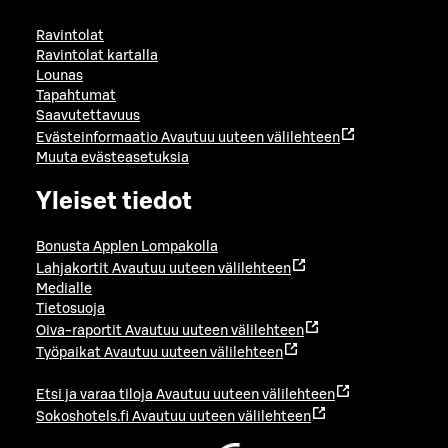
Ravintolat
Ravintolat kartalla
Lounas
Tapahtumat
Saavutettavuus
Evästeinformaatio
Avautuu uuteen välilehteen
Muuta evästeasetuksia
Yleiset tiedot
Bonusta Applen Lompakolla
Lahjakortit
Avautuu uuteen välilehteen
Medialle
Tietosuoja
Oiva-raportit
Avautuu uuteen välilehteen
Työpaikat
Avautuu uuteen välilehteen
Etsi ja varaa tiloja
Avautuu uuteen välilehteen
Sokoshotels.fi
Avautuu uuteen välilehteen