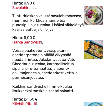
Hinta:
9,90 €
Savulohirulla
L
Tunturirieskan välissä savulohimoussea,
mummon kurkkua, marinoitua
punasipulia ja rucolaa. Lisäksi pikkelöityä
kaalisalaattia ja tilliöljyä
Hinta:
9,90 €
Härkä Sandwich
L
Voissa paahdetun Jyväspakarin
cheddarpatongin päällä ylikypsää
naudan rintaa, Jukolan Juuston Aito
Cheddaria, rucolaa, karamellisoitua
sipulia, pihvitomaattia, jalapeno-
chilimajoneesia, cheddarkastiketta ja
parmesanjuustoa.
Kaikkiin sandwicheihimme kuuluu
lisukkeeksi ranskalaiset tai salaatti.
Hinta:
24,50 €
Köyhät Ritarit
L