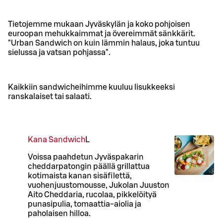
Tietojemme mukaan Jyväskylän ja koko pohjoisen
euroopan mehukkaimmat ja övereimmät sänkkärit.
"Urban Sandwich on kuin lämmin halaus, joka tuntuu
sielussa ja vatsan pohjassa".
Kaikkiin sandwicheihimme kuuluu lisukkeeksi
ranskalaiset tai salaati.
Kana Sandwich
L
Voissa paahdetun Jyväspakarin
cheddarpatongin päällä grillattua
kotimaista kanan sisäfilettä,
vuohenjuustomousse, Jukolan Juuston
Aito Cheddaria, rucolaa, pikkelöityä
punasipulia, tomaattia-aiolia ja
paholaisen hilloa.