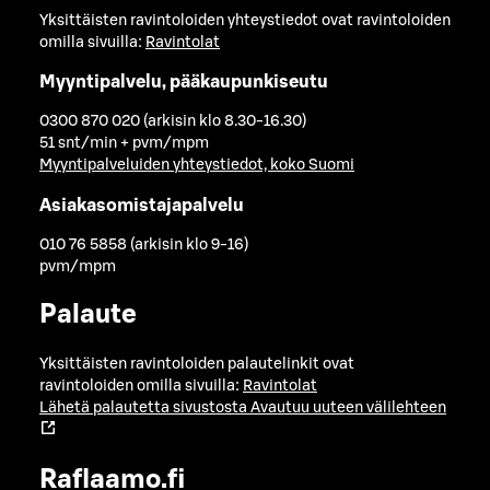
Yksittäisten ravintoloiden yhteystiedot ovat ravintoloiden
omilla sivuilla:
Ravintolat
Myyntipalvelu, pääkaupunkiseutu
0300 870 020 (arkisin klo 8.30-16.30)
51 snt/min + pvm/mpm
Myyntipalveluiden yhteystiedot, koko Suomi
Asiakasomistajapalvelu
010 76 5858 (arkisin klo 9-16)
pvm/mpm
Palaute
Yksittäisten ravintoloiden palautelinkit ovat
ravintoloiden omilla sivuilla:
Ravintolat
Lähetä palautetta sivustosta
Avautuu uuteen välilehteen
Raflaamo.fi