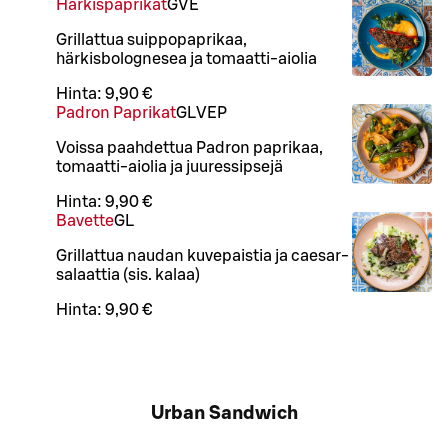
Härkispaprikat
G
VE
Grillattua suippopaprikaa,
härkisbolognesea ja tomaatti-aiolia
Hinta:
9,90 €
Padron Paprikat
G
L
VEP
Voissa paahdettua Padron paprikaa,
tomaatti-aiolia ja juuressipsejä
Hinta:
9,90 €
Bavette
G
L
Grillattua naudan kuvepaistia ja caesar-
salaattia (sis. kalaa)
Hinta:
9,90 €
Urban Sandwich