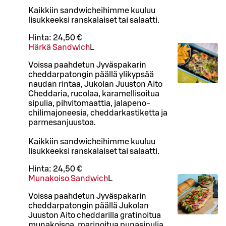
Kaikkiin sandwicheihimme kuuluu
lisukkeeksi ranskalaiset tai salaatti.
Hinta:
24,50 €
Härkä Sandwich
L
Voissa paahdetun Jyväspakarin
cheddarpatongin päällä ylikypsää
naudan rintaa, Jukolan Juuston Aito
Cheddaria, rucolaa, karamellisoitua
sipulia, pihvitomaattia, jalapeno-
chilimajoneesia, cheddarkastiketta ja
parmesanjuustoa.
Kaikkiin sandwicheihimme kuuluu
lisukkeeksi ranskalaiset tai salaatti.
Hinta:
24,50 €
Munakoiso Sandwich
L
Voissa paahdetun Jyväspakarin
cheddarpatongin päällä Jukolan
Juuston Aito cheddarilla gratinoitua
munakoisoa, marinoitua punasipulia,