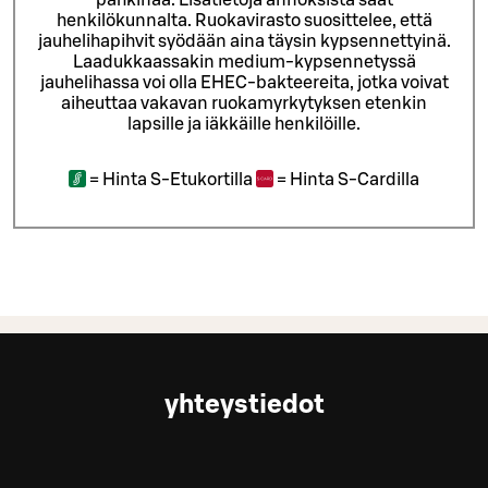
henkilökunnalta.
Ruokavirasto suosittelee, että
jauhelihapihvit syödään aina täysin kypsennettyinä.
Laadukkaassakin medium-kypsennetyssä
jauhelihassa voi olla EHEC-bakteereita, jotka voivat
aiheuttaa vakavan ruokamyrkytyksen etenkin
lapsille ja iäkkäille henkilöille.
=
Hinta S-Etukortilla
=
Hinta S-Cardilla
yhteystiedot