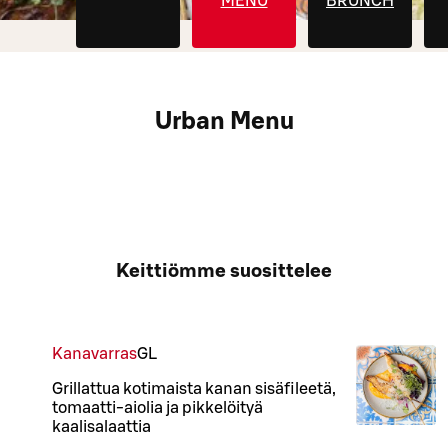
MENU
BRUNCH
Urban Menu
Keittiömme suosittelee
Kanavarras
G
L
Grillattua kotimaista kanan sisäfileetä,
tomaatti-aiolia ja pikkelöityä
kaalisalaattia