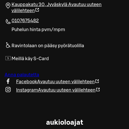
Kauppakatu 30
,
Jyväskylä
Avautuu uuteen
välilehteen
0107675482
Puhelun hinta pvm/mpm
Ravintolaan on pääsy pyörätuolilla
Meillä käy S-Card
Anna palautetta
Facebook
Avautuu uuteen välilehteen
Instagram
Avautuu uuteen välilehteen
aukioloajat