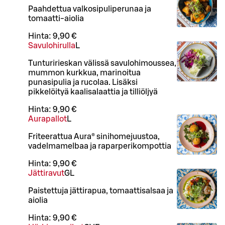
Paahdettua valkosipuliperunaa ja
tomaatti-aiolia
Hinta:
9,90 €
Savulohirulla
L
Tunturirieskan välissä savulohimoussea,
mummon kurkkua, marinoitua
punasipulia ja rucolaa. Lisäksi
pikkelöityä kaalisalaattia ja tilliöljyä
Hinta:
9,90 €
Aurapallot
L
Friteerattua Aura® sinihomejuustoa,
vadelmamelbaa ja raparperikompottia
Hinta:
9,90 €
Jättiravut
G
L
Paistettuja jättirapua, tomaattisalsaa ja
aiolia
Hinta:
9,90 €