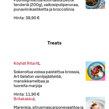
Puuhiiligrillattua kotimaista petite
tenderiä (200g), valkosipuliperunaa,
punaviinikastiketta ja broccoliinia
Hinta:
38,90 €
Treats
Köyhät Ritarit
L
Sokeroitua voissa paistettua briossia,
Art Gelaton vaniljajäätelöä,
mansikkamelbaa ja
tuoreita marjoja
Hinta:
11,90 €
Britakakku
L
Marenkia, sitrusmascarponevaahtoa ja