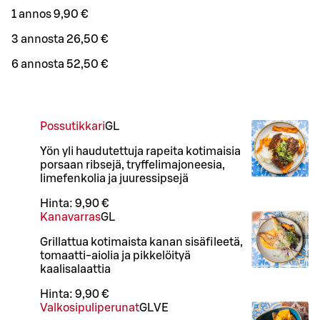
1 annos 9,90 €
3 annosta 26,50 €
6 annosta 52,50 €
Possutikkari
G
L
Yön yli haudutettuja rapeita kotimaisia
porsaan ribsejä, tryffelimajoneesia,
limefenkolia ja juuressipsejä
Hinta:
9,90 €
Kanavarras
G
L
Grillattua kotimaista kanan sisäfileetä,
tomaatti-aiolia ja pikkelöityä
kaalisalaattia
Hinta:
9,90 €
Valkosipuliperunat
G
L
VE