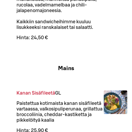
rucolaa, vadelmamelbaa ja chili-
jalapenomajoneesia.
Kaikkiin sandwicheihimme kuuluu
lisukkeeksi ranskalaiset tai salaatti.
Hinta:
24,50 €
Mains
Kanan Sisäfileetä
G
L
Paistettua kotimaista kanan sisäfileetä
vartaassa, valkosipuliperunaa, grillattua
broccoliinia, cheddar-kastiketta ja
pikkelöityä kaalia
Hinta:
25,90 €