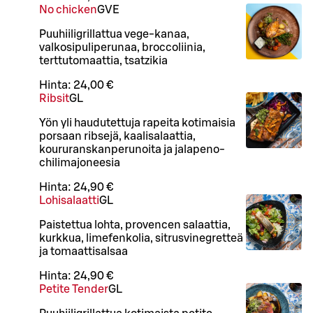
No chicken
G
VE
Puuhiiligrillattua vege-kanaa,
valkosipuliperunaa, broccoliinia,
terttutomaattia, tsatzikia
Hinta:
24,00 €
Ribsit
G
L
Yön yli haudutettuja rapeita kotimaisia
porsaan ribsejä, kaalisalaattia,
koururanskanperunoita ja jalapeno-
chilimajoneesia
Hinta:
24,90 €
Lohisalaatti
G
L
Paistettua lohta, provencen salaattia,
kurkkua, limefenkolia, sitrusvinegretteä
ja tomaattisalsaa
Hinta:
24,90 €
Petite Tender
G
L