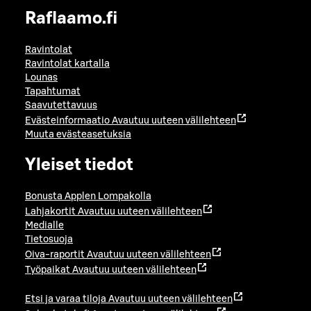
Raflaamo.fi
Ravintolat
Ravintolat kartalla
Lounas
Tapahtumat
Saavutettavuus
Evästeinformaatio
Avautuu uuteen välilehteen
Muuta evästeasetuksia
Yleiset tiedot
Bonusta Applen Lompakolla
Lahjakortit
Avautuu uuteen välilehteen
Medialle
Tietosuoja
Oiva-raportit
Avautuu uuteen välilehteen
Työpaikat
Avautuu uuteen välilehteen
Etsi ja varaa tiloja
Avautuu uuteen välilehteen