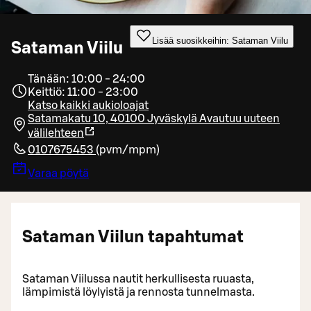
Lisää suosikkeihin: Sataman Viilu
Sataman Viilu
Tänään: 10:00 - 24:00
Keittiö: 11:00 - 23:00
Katso kaikki aukioloajat
Satamakatu 10, 40100 Jyväskylä
Avautuu uuteen
välilehteen
0107675453
(
pvm/mpm
)
Varaa pöytä
Sataman Viilun tapahtumat
Sataman Viilussa nautit herkullisesta ruuasta,
lämpimistä löylyistä ja rennosta tunnelmasta.