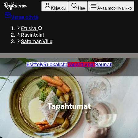
Siirry pääsisältöön
Kirjaudu
Hae
Avaa mobiilivalikko
Varaa pöytä
Etusivu
Ravintolat
Sataman Viilu
Esittely
Ruokalista
Tapahtumat
Saunat
Tapahtumat