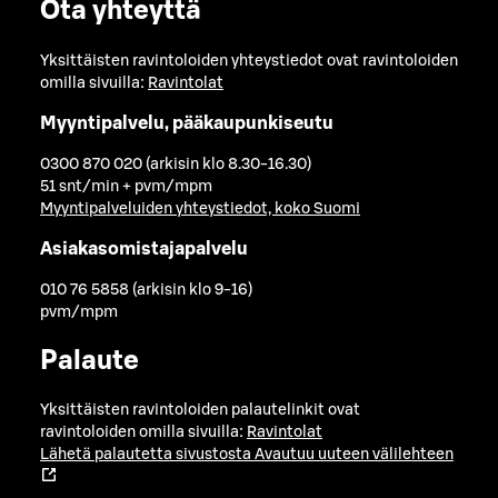
Ota yhteyttä
Yksittäisten ravintoloiden yhteystiedot ovat ravintoloiden
omilla sivuilla:
Ravintolat
Myyntipalvelu, pääkaupunkiseutu
0300 870 020 (arkisin klo 8.30-16.30)
51 snt/min + pvm/mpm
Myyntipalveluiden yhteystiedot, koko Suomi
Asiakasomistajapalvelu
010 76 5858 (arkisin klo 9-16)
pvm/mpm
Palaute
Yksittäisten ravintoloiden palautelinkit ovat
ravintoloiden omilla sivuilla:
Ravintolat
Lähetä palautetta sivustosta
Avautuu uuteen välilehteen