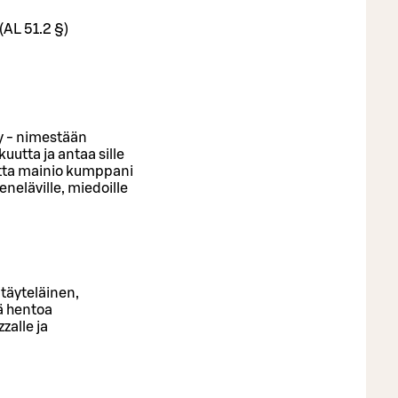
(AL 51.2 §)
ry - nimestään
utta ja antaa sille
utta mainio kumppani
eneläville, miedoille
itäyteläinen,
ä hentoa
zalle ja