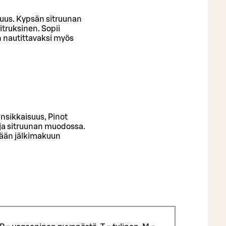
kkuus. Kypsän sitruunan
truksinen. Sopii
en nautittavaksi myös
sikkaisuus, Pinot
ja sitruunan muodossa.
tkään jälkimakuun