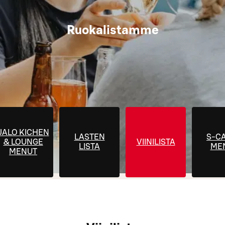
Ruokalistamme
JALO KICHEN
LASTEN
S-C
& LOUNGE
VIINILISTA
LISTA
ME
MENUT
A