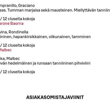
empranillo, Graciano
nsas. Tumman marjaisa sekä mausteinen. Miellyttävän tanniin
/
12 cl
useita kokoja
arone Baorna
rvina, Rondinella
iininen, hapankirsikkainen, viikunainen, tamminen
/
12 cl
useita kokoja
Malbec
ka, Malbec
vän hedelmäinen ja runsaan tanniininen pihviviini
/
12 cl
useita kokoja
ASIAKASOMISTAJAVIINIT