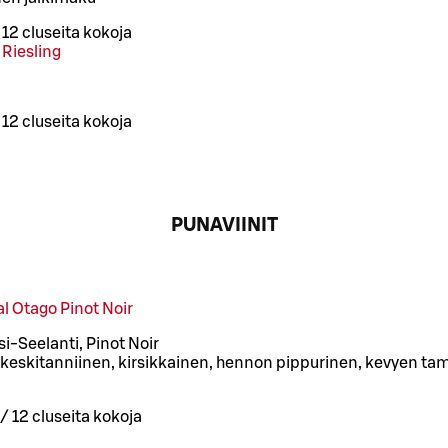
/
12 cl
useita kokoja
Riesling
/
12 cl
useita kokoja
PUNAVIINIT
l Otago Pinot Noir
i-Seelanti, Pinot Noir
 keskitanniinen, kirsikkainen, hennon pippurinen, kevyen t
/
12 cl
useita kokoja