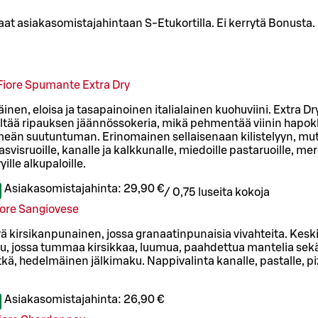
aat asiakasomistajahintaan S-Etukortilla. Ei kerrytä Bonusta. 
Fiore Spumante Extra Dry
nen, eloisa ja tasapainoinen italialainen kuohuviini. Extra D
ältää ripauksen jäännössokeria, mikä pehmentää viinin hapokku
meän suutuntuman. Erinomainen sellaisenaan kilistelyyn, m
asvisruoille, kanalle ja kalkkunalle, miedoille pastaruoille, mer
yille alkupaloille.
Asiakasomistajahinta:
29,90 €
/
0,75 l
useita kokoja
iore Sangiovese
vä kirsikanpunainen, jossa granaatinpunaisia vivahteita. Kesk
u, jossa tummaa kirsikkaa, luumua, paahdettua mantelia sek
kä, hedelmäinen jälkimaku. Nappivalinta kanalle, pastalle, piz
Asiakasomistajahinta:
26,90 €