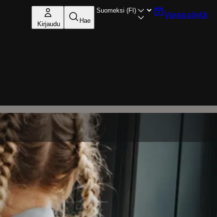
Varaa pöytä
Hae
Kirjaudu