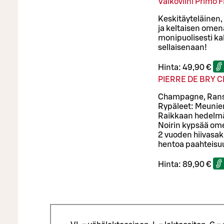
Valkoviini Primo 
Keskitäyteläinen, 
ja keltaisen omen
monipuolisesti kal
sellaisenaan!
Hinta:
49,90 €
PIERRE DE BRY
Champagne, Rans
Rypäleet: Meunier
Raikkaan hedelmä
Noirin kypsää om
2 vuoden hiivasak
hentoa paahteisuu
Hinta:
89,90 €