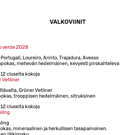
VALKOVIINIT
ho verde 2026
ortugali, Loureiro, Arinto, Trajadura, Avesso
apokas, mehevän hedelmäinen, kevyesti pirskahteleva
/
12 cl
useita kokoja
 Vetliner
Itävalta, Grüner Vetliner
pokas, trooppisen hedelmäinen, sitruksinen
/
12 cl
useita kokoja
sling
sling
pokas, mineraalinen ja herkullisen tasapainoinen.
inen jälkimaku