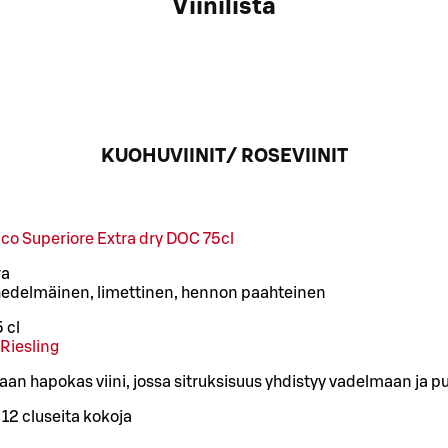
Viinilista
KUOHUVIINIT/ ROSEVIINIT
co Superiore Extra dry DOC 75cl
ra
hedelmäinen, limettinen, hennon paahteinen
 cl
Riesling
kkaan hapokas viini, jossa sitruksisuus yhdistyy vadelmaan ja
/
12 cl
useita kokoja