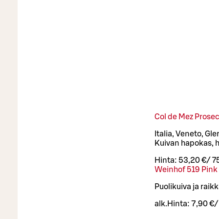
Col de Mez Prosec
Italia, Veneto, Gle
Kuivan hapokas, 
Hinta:
53,20 €
/
75
Weinhof 519 Pink 
Puolikuiva ja rai
alk.
Hinta:
7,90 €