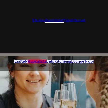
Etusivu
Ravintolat
Tapahtumat
Esittely
Ruokalista
Jalo kitchen&Lounge klubi