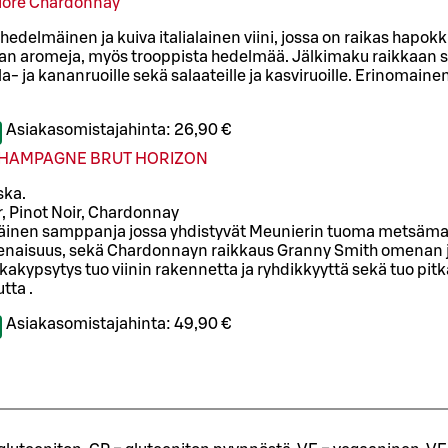
Fiore Chardonnay
hedelmäinen ja kuiva italialainen viini, jossa on raikas hapo
an aromeja, myös trooppista hedelmää. Jälkimaku raikkaan si
a- ja kananruoille sekä salaateille ja kasviruoille. Erinomain
Asiakasomistajahinta:
26,90 €
 CHAMPAGNE BRUT HORIZON
ka.
, Pinot Noir, Chardonnay
inen samppanja jossa yhdistyvät Meunierin tuoma metsäman
enaisuus, sekä Chardonnayn raikkaus Granny Smith omenan 
kakypsytys tuo viinin rakennetta ja ryhdikkyyttä sekä tuo pi
tta .
Asiakasomistajahinta:
49,90 €