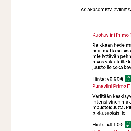
Asiakasomistajaviinit s
Kuohuviini Primo 
Raikkaan hedelmäi
huolimatta se sis
miellyttävän peh
myös salaateille k
juustoille sekä kev
Hinta:
49,90 €
Punaviini Primo F
Väriltään keskisy
intensiivinen mak
mausteisuutta. Pit
pikkusuolaisille.
Hinta:
49,90 €