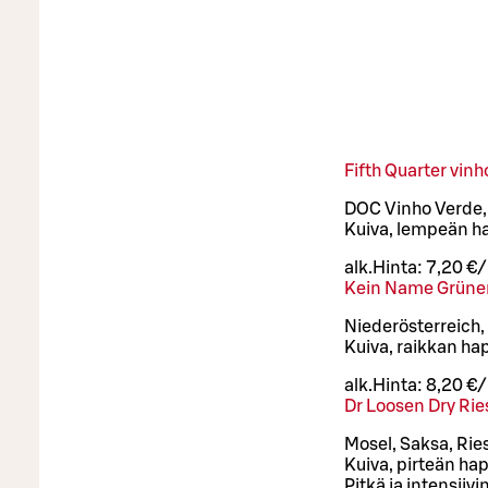
Fifth Quarter vin
DOC Vinho Verde, P
Kuiva, lempeän h
alk.
Hinta:
7,20 €
Kein Name Grüner
Niederösterreich, 
Kuiva, raikkan ha
alk.
Hinta:
8,20 €
Dr Loosen Dry Rie
Mosel, Saksa, Rie
Kuiva, pirteän ha
Pitkä ja intensiiv