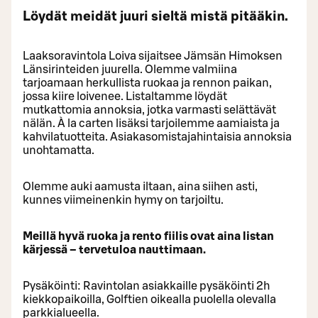
Löydät meidät juuri sieltä mistä pitääkin.
Laaksoravintola Loiva sijaitsee Jämsän Himoksen
Länsirinteiden juurella. Olemme valmiina
tarjoamaan herkullista ruokaa ja rennon paikan,
jossa kiire loivenee. Listaltamme löydät
mutkattomia annoksia, jotka varmasti selättävät
nälän. À la carten lisäksi tarjoilemme aamiaista ja
kahvilatuotteita. Asiakasomistajahintaisia annoksia
unohtamatta.
Olemme auki aamusta iltaan, aina siihen asti,
kunnes viimeinenkin hymy on tarjoiltu.
Meillä hyvä ruoka ja rento fiilis ovat aina listan
kärjessä – tervetuloa nauttimaan. ​
Pysäköinti: Ravintolan asiakkaille pysäköinti 2h
kiekkopaikoilla, Golftien oikealla puolella olevalla
parkkialueella.