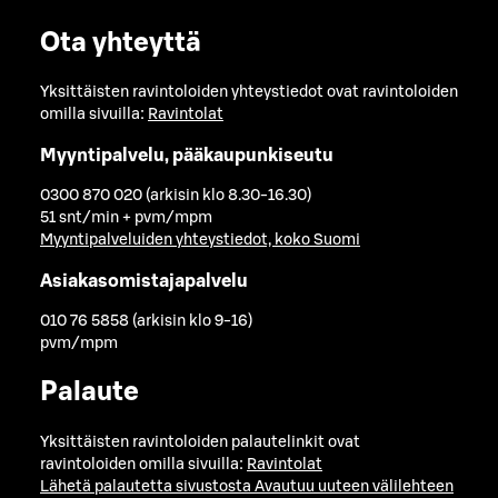
Ota yhteyttä
Yksittäisten ravintoloiden yhteystiedot ovat ravintoloiden
omilla sivuilla:
Ravintolat
Myyntipalvelu, pääkaupunkiseutu
0300 870 020 (arkisin klo 8.30-16.30)
51 snt/min + pvm/mpm
Myyntipalveluiden yhteystiedot, koko Suomi
Asiakasomistajapalvelu
010 76 5858 (arkisin klo 9-16)
pvm/mpm
Palaute
Yksittäisten ravintoloiden palautelinkit ovat
ravintoloiden omilla sivuilla:
Ravintolat
Lähetä palautetta sivustosta
Avautuu uuteen välilehteen