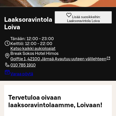
Lisää suosikkeihin:
Laaksoravintola
Laaksoravintola Loiva
Loiva
Tänään: 12:00 - 23:00
Keittiö: 12:00 - 22:00
Katso kaikki aukioloajat
Break Sokos Hotel Himos
Golftie 1, 42100 Jämsä
Avautuu uuteen välilehteen
010 785 1910
Varaa pöytä
Tervetuloa oivaan
laaksoravintolaamme, Loivaan!