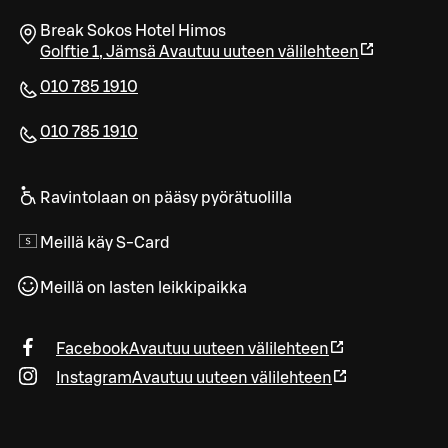
Break Sokos Hotel Himos
Golftie 1
,
Jämsä
Avautuu uuteen välilehteen
010 785 1910
010 785 1910
Ravintolaan on pääsy pyörätuolilla
Meillä käy S-Card
Meillä on lasten leikkipaikka
Facebook
Avautuu uuteen välilehteen
Instagram
Avautuu uuteen välilehteen