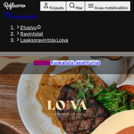
Siirry pääsisältöön
Kirjaudu
Hae
Avaa mobiilivalikko
Varaa pöytä
Etusivu
Ravintolat
Laaksoravintola Loiva
Esittely
Ruokalista
Tapahtumat