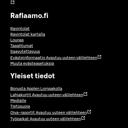
Raflaamo.fi
Ravintolat
Ravintolat kartalla
Lounas
Tapahtumat
Saavutettavuus
Evästeinformaatio
Avautuu uuteen välilehteen
Muuta evästeasetuksia
Yleiset tiedot
Bonusta Applen Lompakolla
Lahjakortit
Avautuu uuteen välilehteen
Medialle
Tietosuoja
Oiva-raportit
Avautuu uuteen välilehteen
Työpaikat
Avautuu uuteen välilehteen