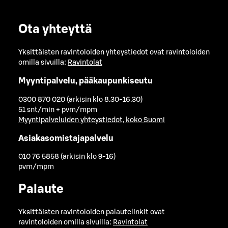
Ota yhteyttä
Yksittäisten ravintoloiden yhteystiedot ovat ravintoloiden
omilla sivuilla:
Ravintolat
Myyntipalvelu, pääkaupunkiseutu
0300 870 020 (arkisin klo 8.30-16.30)
51 snt/min + pvm/mpm
Myyntipalveluiden yhteystiedot, koko Suomi
Asiakasomistajapalvelu
010 76 5858 (arkisin klo 9-16)
pvm/mpm
Palaute
Yksittäisten ravintoloiden palautelinkit ovat
ravintoloiden omilla sivuilla:
Ravintolat