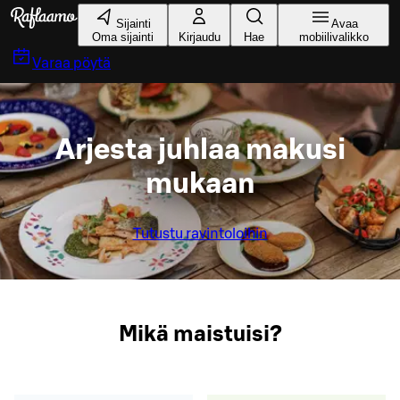
Siirry pääsisältöön
Sijainti
Avaa
Oma sijainti
Kirjaudu
Hae
mobiilivalikko
Varaa pöytä
Arjesta juhlaa makusi
mukaan
Tutustu ravintoloihin
Mikä maistuisi?