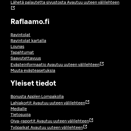
Lähetä palautetta sivustosta
Avautuu uuteen välilehteen
Raflaamo.fi
Ravintolat
Ravintolat kartalla
Lounas
Tapahtumat
Saavutettavuus
Evästeinformaatio
Avautuu uuteen välilehteen
Muuta evästeasetuksia
Yleiset tiedot
Bonusta Applen Lompakolla
Lahjakortit
Avautuu uuteen välilehteen
Medialle
Tietosuoja
Oiva-raportit
Avautuu uuteen välilehteen
Työpaikat
Avautuu uuteen välilehteen