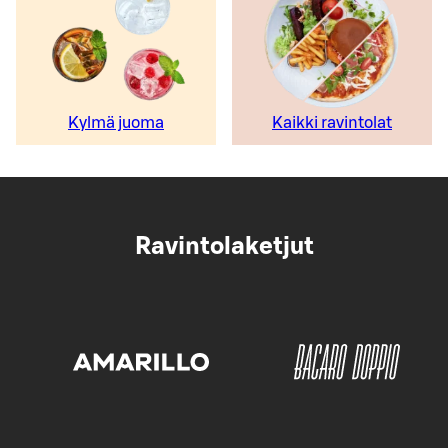
Kylmä juoma
Kaikki ravintolat
Ravintolaketjut