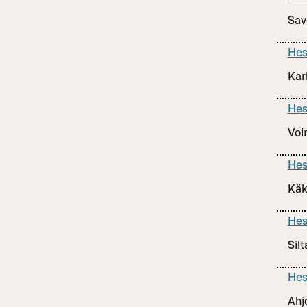
Sav
Hes
Kar
Hes
Voi
Hes
Käk
Hes
Sil
Hes
Ahj