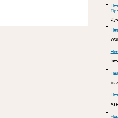
Hes
Tip
Kyr
Hes
War
Hes
Iso
Hes
Esp
Hes
Ase
Hes