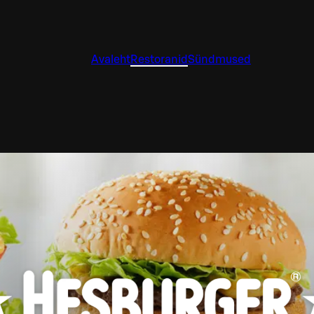
Avaleht
Restoranid
Sündmused