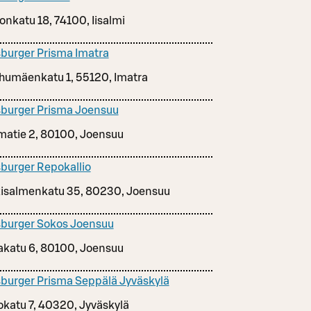
onkatu 18, 74100, Iisalmi
burger Prisma Imatra
humäenkatu 1, 55120, Imatra
burger Prisma Joensuu
matie 2, 80100, Joensuu
burger Repokallio
isalmenkatu 35, 80230, Joensuu
burger Sokos Joensuu
takatu 6, 80100, Joensuu
burger Prisma Seppälä Jyväskylä
okatu 7, 40320, Jyväskylä