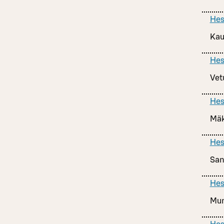
Hes
Kau
Hes
Vetu
Hes
Mäk
Hes
San
Hes
Mun