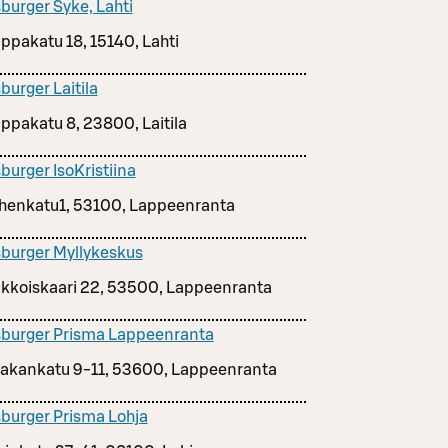
burger Syke, Lahti
ppakatu 18, 15140, Lahti
burger Laitila
ppakatu 8, 23800, Laitila
burger IsoKristiina
henkatu1, 53100, Lappeenranta
burger Myllykeskus
kkoiskaari 22, 53500, Lappeenranta
burger Prisma Lappeenranta
akankatu 9-11, 53600, Lappeenranta
burger Prisma Lohja