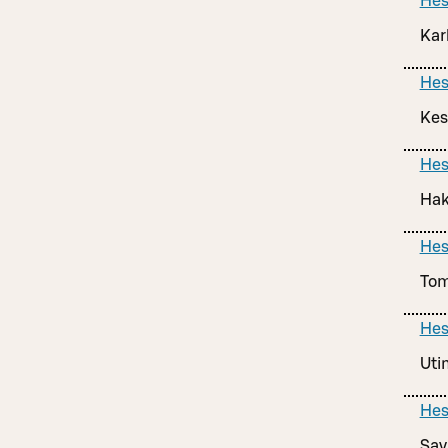
Hes
Kar
Hes
Kes
Hes
Hak
Hes
Tom
Hes
Uti
Hes
Sav