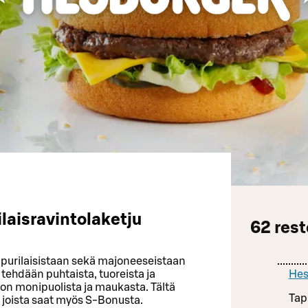
aisravintolaketju
62
res
purilaisistaan sekä majoneeseistaan
tehdään puhtaista, tuoreista ja
Hes
 on monipuolista ja maukasta. Tältä
Tap
 joista saat myös S-Bonusta.