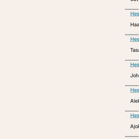
Hes
Haa
Hes
Tas
Hes
Joh
Hes
Ale
Hes
Ajo