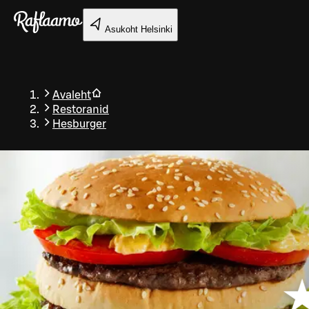
Liigu peamise sisu juurde
Asukoht
Helsinki
Avaleht
Restoranid
Hesburger