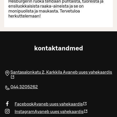
Hesburgerin ruoka tehdään puhtaista, tuoreista ja
ensiluokkaisista raaka-aineista ja se on
monipuolista ja maukasta. Tervetuloa
herkuttelemaan!
kontaktandmed
Santasalonkatu 2
,
Karkkila
Avaneb uues vahekaardis
044 3205262
Facebook
Avaneb uues vahekaardis
Instagram
Avaneb uues vahekaardis