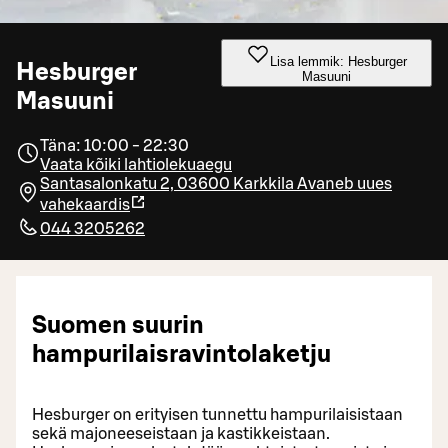
Lisa lemmik: Hesburger
Hesburger
Masuuni
Masuuni
Täna: 10:00 - 22:30
Vaata kõiki lahtiolekuaegu
Santasalonkatu 2, 03600 Karkkila
Avaneb uues
vahekaardis
044 3205262
Suomen suurin
hampurilaisravintolaketju
Hesburger on erityisen tunnettu hampurilaisistaan
sekä majoneeseistaan ja kastikkeistaan.