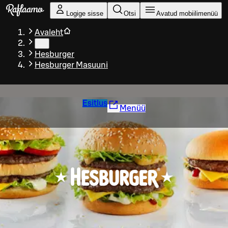
Liigu peamise sisu juurde
Logige sisse
Otsi
Avatud mobiilimenüü
Avaleht
…
Hesburger
Hesburger Masuuni
Esitlus
Menüü