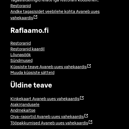
Tagasisidelingid leiate iga restorani kodulehelt:
Restoranid
Andke tagasisidet veebilehe kohta
Avaneb uues
vahekaardis
Raflaamo.fi
Restoranid
Restoranid kaardil
Lõunasöök
Sündmused
Küpsiste teave
Avaneb uues vahekaardis
Muuda küpsiste sätteid
Üldine teave
Kinkekaart
Avaneb uues vahekaardis
Ajakirjandusele
Andmekaitse
Oiva-raportid
Avaneb uues vahekaardis
Tööpakkumised
Avaneb uues vahekaardis