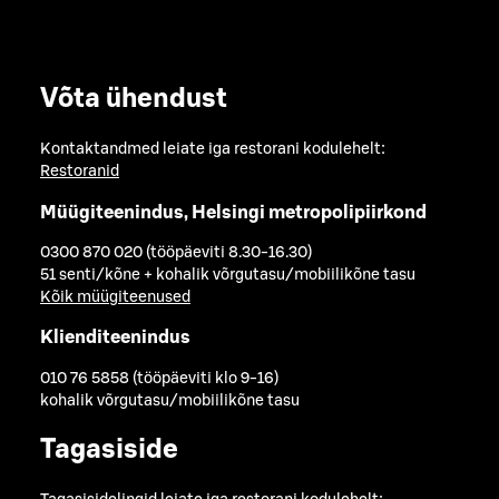
Võta ühendust
Kontaktandmed leiate iga restorani kodulehelt:
Restoranid
Müügiteenindus, Helsingi metropolipiirkond
0300 870 020 (tööpäeviti 8.30-16.30)
51 senti/kõne + kohalik võrgutasu/mobiilikõne tasu
Kõik müügiteenused
Klienditeenindus
010 76 5858 (tööpäeviti klo 9-16)
kohalik võrgutasu/mobiilikõne tasu
Tagasiside