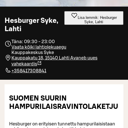
Lisa lemmik: Hesburger
Hesburger Syke,
Syke, Lahti
Lahti
Täna: 09:30 - 23:00
Vaata kõiki lahtiolekuaegu
Kauppakeskus Syke
Kauppakatu 18, 15140 Lahti
Avaneb uues
vahekaardis
+358417308841
SUOMEN SUURIN
HAMPURILAISRAVINTOLAKETJU
Hesburger on erityisen tunnettu hampurilaisistaan