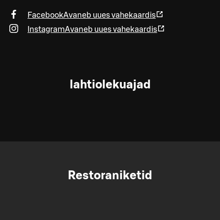
Facebook
Avaneb uues vahekaardis
Instagram
Avaneb uues vahekaardis
lahtiolekuajad
Restoraniketid