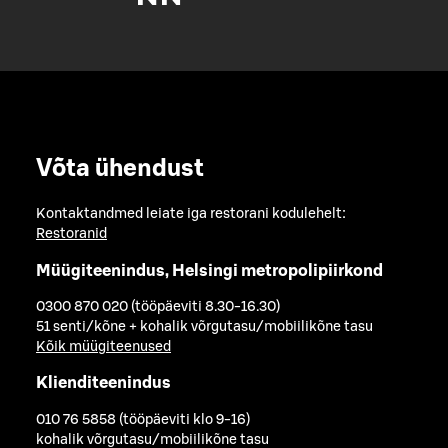
Võta ühendust
Kontaktandmed leiate iga restorani kodulehelt:
Restoranid
Müügiteenindus, Helsingi metropolipiirkond
0300 870 020 (tööpäeviti 8.30-16.30)
51 senti/kõne + kohalik võrgutasu/mobiilikõne tasu
Kõik müügiteenused
Klienditeenindus
010 76 5858 (tööpäeviti klo 9-16)
kohalik võrgutasu/mobiilikõne tasu