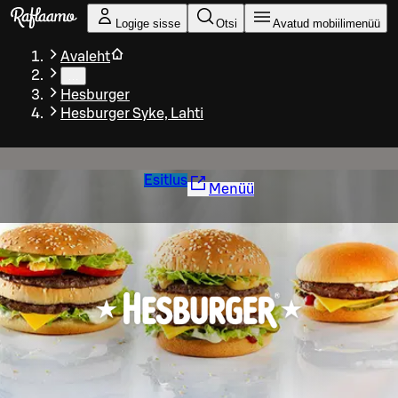
Liigu peamise sisu juurde
Logige sisse
Otsi
Avatud mobiilimenüü
Avaleht
…
Hesburger
Hesburger Syke, Lahti
Esitlus
Menüü