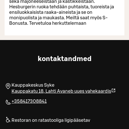
sekä majoneeseistaan ja kastikkeistaan.
Hesburgerin ruoka tehdään puhtaista, tuoreista ja
ensiluokkaisista raaka-aineista ja se on
monipuolista ja maukasta. Meiltä saat myös S-
Bonusta. Tervetuloa herkuttelemaan
kontaktandmed
Kauppakeskus Syke
Kauppakatu 18
,
Lahti
Avaneb uues vahekaardis
+358417308841
Restoran on ratastooliga ligipääsetav