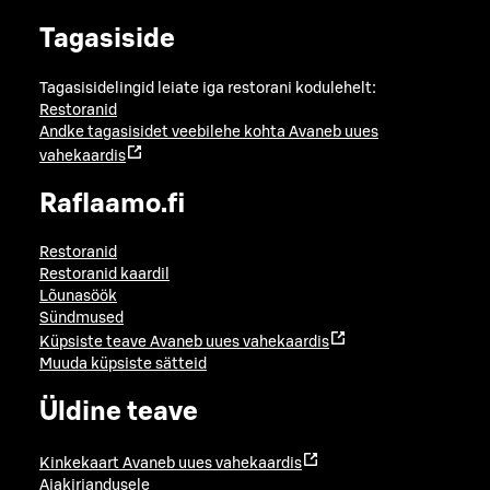
Tagasiside
Tagasisidelingid leiate iga restorani kodulehelt:
Restoranid
Andke tagasisidet veebilehe kohta
Avaneb uues
vahekaardis
Raflaamo.fi
Restoranid
Restoranid kaardil
Lõunasöök
Sündmused
Küpsiste teave
Avaneb uues vahekaardis
Muuda küpsiste sätteid
Üldine teave
Kinkekaart
Avaneb uues vahekaardis
Ajakirjandusele