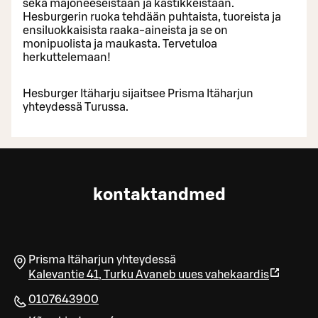
sekä majoneeseistaan ja kastikkeistaan.
Hesburgerin ruoka tehdään puhtaista, tuoreista ja
ensiluokkaisista raaka-aineista ja se on
monipuolista ja maukasta. Tervetuloa
herkuttelemaan!
Hesburger Itäharju sijaitsee Prisma Itäharjun
yhteydessä Turussa.
kontaktandmed
Prisma Itäharjun yhteydessä
Kalevantie 41
,
Turku
Avaneb uues vahekaardis
0107643900