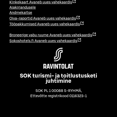
Kinkekaart
Avaneb uues vahekaardis
Ajakirjandusele
Andmekaitse
Oiva-raportid
Avaneb uues vahekaardis
Tööpakkumised
Avaneb uues vahekaardis
Broneerige vabu ruume
Avaneb uues vahekaardis
Sokoshotels.fi
Avaneb uues vahekaardis
SOK turismi- ja toitlustusketi
juhtimine
SOK PL 1 00088 S-RYHMÄ
,
Ettevõtte registrikood 0116323-1