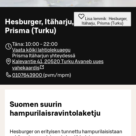
Lisa lemmik: Hesburger,
Hesburger, Itäharju,
Itäharju, Prisma (Turku)
Prisma (Turku)
Täna: 10:00 - 22:00
Vaata kõiki lahtiolekuaegu
Prisma Itäharjun yhteydessä
Kalevantie 41, 20520 Turku
Avaneb uues
vahekaardis
0107643900
(
pvm/mpm
)
Suomen suurin
hampurilaisravintolaketju
Hesburger on erityisen tunnettu hampurilaisistaan