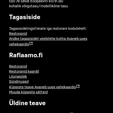
010 76 5858 (tööpäeviti klo 9-16)
kohalik võrgutasu/mobiilikõne tasu
Tagasiside
Tagasisidelingid leiate iga restorani kodulehelt:
Restoranid
Andke tagasisidet veebilehe kohta
Avaneb uues
vahekaardis
Raflaamo.fi
Restoranid
Restoranid kaardil
Lõunasöök
Sündmused
Küpsiste teave
Avaneb uues vahekaardis
Muuda küpsiste sätteid
Üldine teave