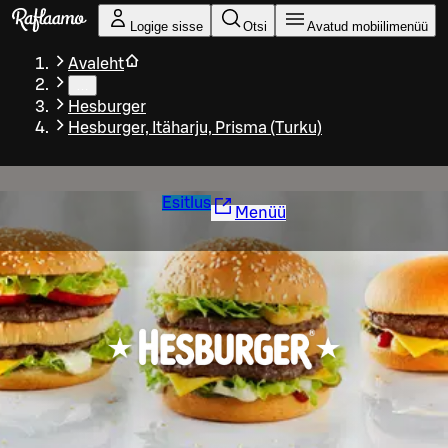
Liigu peamise sisu juurde
Logige sisse
Otsi
Avatud mobiilimenüü
Avaleht
…
Hesburger
Hesburger, Itäharju, Prisma (Turku)
Esitlus
Menüü