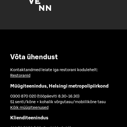
Võta ühendust
Kontaktandmed leiate iga restorani kodulehelt:
Restoranid
Müügiteenindus, Helsingi metropolipiirkond
0300 870 020 (tööpäeviti 8.30-16.30)
51 senti/kõne + kohalik võrgutasu/mobiilikõne tasu
Kõik müügiteenused
Klienditeenindus