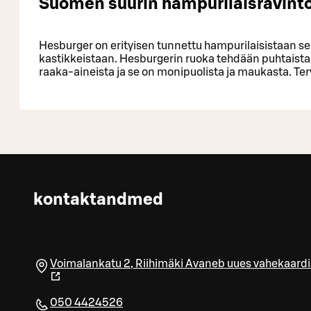
Suomen suurin hampurilaisravinto
Hesburger on erityisen tunnettu hampurilaisistaan s
kastikkeistaan. Hesburgerin ruoka tehdään puhtaista, 
raaka-aineista ja se on monipuolista ja maukasta. Te
kontaktandmed
Voimalankatu 2
,
Riihimäki
Avaneb uues vahekaardi
050 4424526