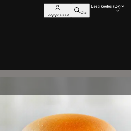
Otsi
Logige sisse