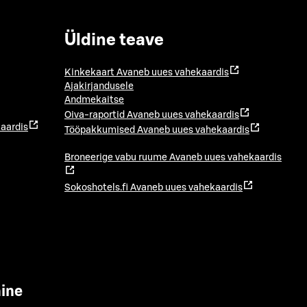
Üldine teave
Kinkekaart
Avaneb uues vahekaardis
Ajakirjandusele
Andmekaitse
Oiva-raportid
Avaneb uues vahekaardis
aardis
Tööpakkumised
Avaneb uues vahekaardis
Broneerige vabu ruume
Avaneb uues vahekaardis
Sokoshotels.fi
Avaneb uues vahekaardis
mine