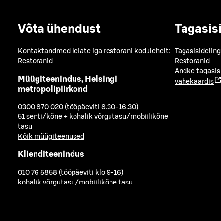
Võta ühendust
Tagasis
Kontaktandmed leiate iga restorani kodulehelt:
Tagasisideling
Restoranid
Restoranid
Andke tagasis
Müügiteenindus, Helsingi
vahekaardis
metropolipiirkond
0300 870 020 (tööpäeviti 8.30-16.30)
51 senti/kõne + kohalik võrgutasu/mobiilikõne
tasu
Kõik müügiteenused
Klienditeenindus
010 76 5858 (tööpäeviti klo 9-16)
kohalik võrgutasu/mobiilikõne tasu