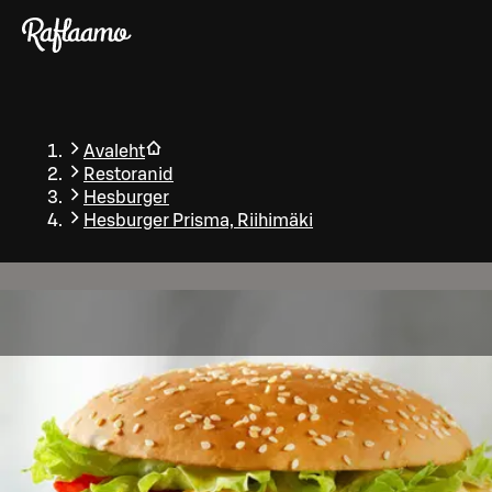
Liigu peamise sisu juurde
Avaleht
Restoranid
Hesburger
Hesburger Prisma, Riihimäki