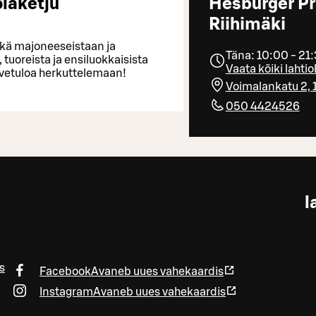
laketju
Hesburger Pr
Riihimäki
ekä majoneeseistaan ja
Täna: 10:00 - 21
tuoreista ja ensiluokkaisista
Vaata kõiki lahti
rvetuloa herkuttelemaan!
Voimalankatu 2, 
050 4424526
l
s
Facebook
Avaneb uues vahekaardis
Instagram
Avaneb uues vahekaardis