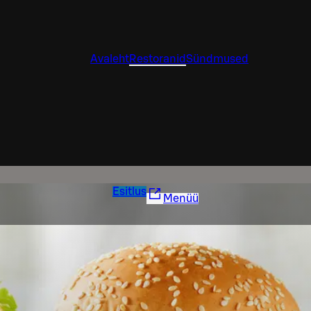
Avaleht
Restoranid
Sündmused
Esitlus
Menüü