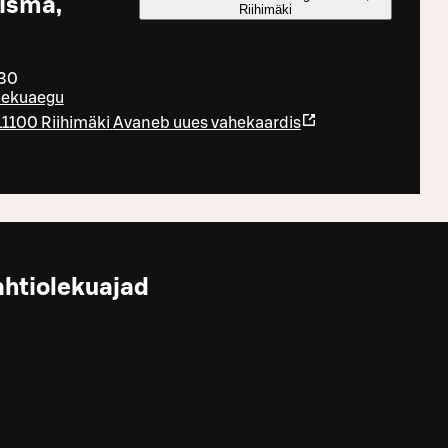
isma,
Riihimäki
:30
olekuaegu
11100 Riihimäki
Avaneb uues vahekaardis
ahtiolekuajad