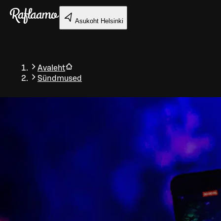
Liigu peamise sisu juurde
Asukoht
Helsinki
Avaleht
Sündmused