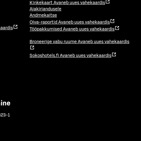
Kinkekaart
Avaneb uues vahekaardis
Ajakirjandusele
Andmekaitse
Oiva-raportid
Avaneb uues vahekaardis
aardis
Tööpakkumised
Avaneb uues vahekaardis
Broneerige vabu ruume
Avaneb uues vahekaardis
Sokoshotels.fi
Avaneb uues vahekaardis
mine
323-1