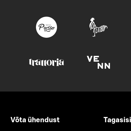
Võta ühendust
Tagasis