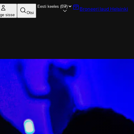
Broneeri laud
Helsinki
Otsi
ige sisse