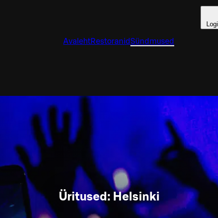
Log
Avaleht
Restoranid
Sündmused
Üritused: Helsinki