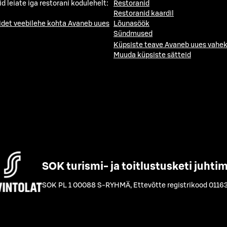
id leiate iga restorani kodulehelt:
Restoranid
Restoranid kaardil
idet veebilehe kohta
Avaneb uues
Lõunasöök
Sündmused
Küpsiste teave
Avaneb uues vahek
Muuda küpsiste sätteid
SOK turismi- ja toitlustusketi juhti
SOK PL 1 00088 S-RYHMÄ
,
Ettevõtte registrikood 0116