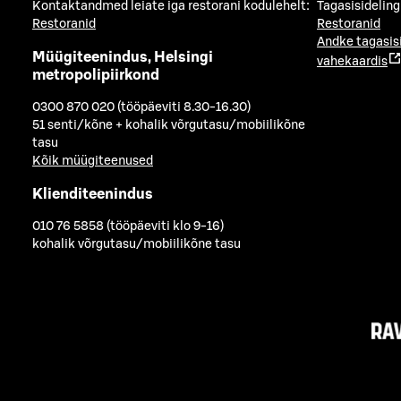
Kontaktandmed leiate iga restorani kodulehelt:
Tagasisideling
Restoranid
Restoranid
Andke tagasis
Müügiteenindus, Helsingi
vahekaardis
metropolipiirkond
0300 870 020 (tööpäeviti 8.30-16.30)
51 senti/kõne + kohalik võrgutasu/mobiilikõne
tasu
Kõik müügiteenused
Klienditeenindus
010 76 5858 (tööpäeviti klo 9-16)
kohalik võrgutasu/mobiilikõne tasu