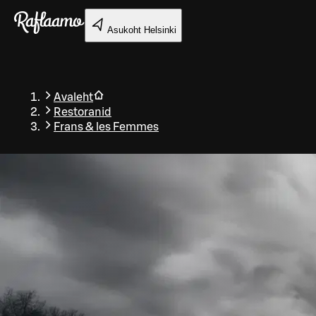
Liigu peamise sisu juurde
Asukoht
Helsinki
Avaleht
Restoranid
Frans & les Femmes