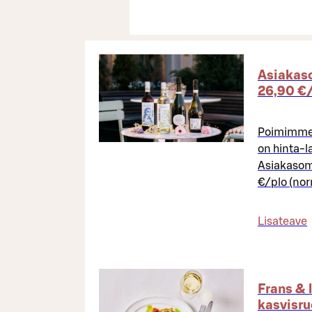
Asiakaso
26,90 €/
Poimimme n
on hinta-l
Asiakasomi
€/plo (nor
Lisateave
Frans & 
kasvisru