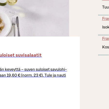
Tuu
Fra
Iso
Fra
Kos
loiset suvisalaatit
än keveyttä – suven suloiset savulohi-
taan 19,60 € (norm. 23 €). Tule ja nauti