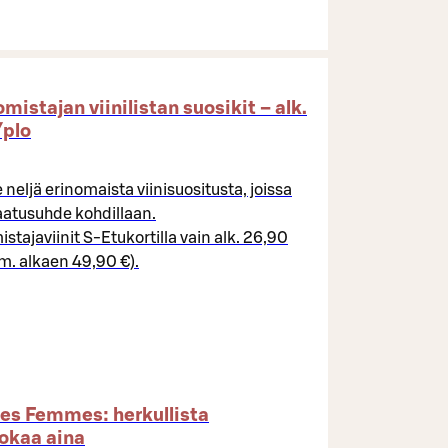
mistajan viinilistan suosikit – alk.
plo​
eljä erinomaista viinisuositusta, joissa
aatusuhde kohdillaan.
stajaviinit S-Etukortilla vain alk. 26,90
m. alkaen 49,90 €).
les Femmes: herkullista
okaa aina