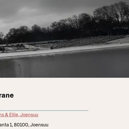
rane
ns & Ellie, Joensuu
ranta 1, 80100, Joensuu