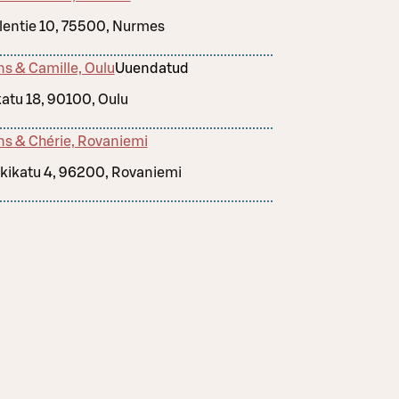
lentie 10, 75500, Nurmes
ns & Camille, Oulu
Uuendatud
katu 18, 90100, Oulu
ns & Chérie, Rovaniemi
kikatu 4, 96200, Rovaniemi