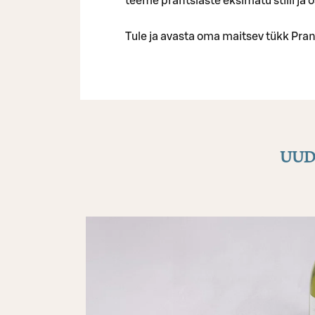
teeme prantslaste eksimatu stiili ja 
Tule ja avasta oma maitsev tükk Pr
UUD