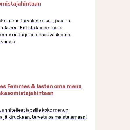
omistajahintaan
oko menu tai valitse alku-, pää- ja
 erikseen. Entistä laajemmalla
llamme on tarjolla runsas valikoima
viinejä.
 les Femmes & lasten oma menu
akasomistajahintaan
unnitelleet lapsille koko menun
a jälkiruokaan, tervetuloa maistelemaan!