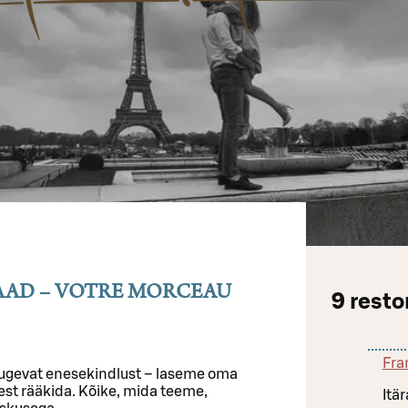
AD – VOTRE MORCEAU
9
resto
Fra
tugevat enesekindlust – laseme oma
eest rääkida. Kõike, mida teeme,
Itä