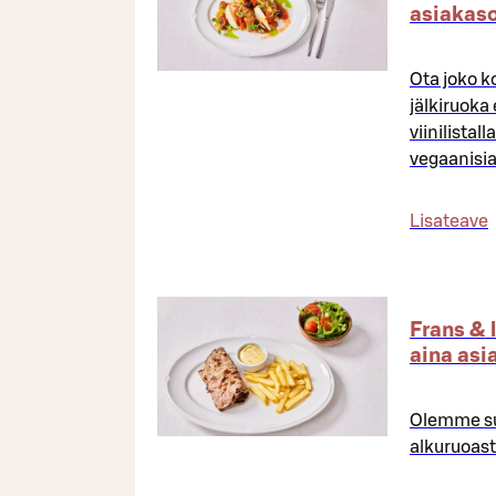
asiakas
Ota joko k
jälkiruoka
viinilista
vegaanisia 
Lisateave
Frans &
aina asi
Olemme su
alkuruoast