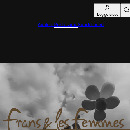
Logige sisse
Avaleht
Restoranid
Sündmused