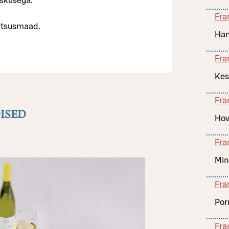
oskusega.
Fra
antsusmaad.
Han
Fra
Kes
Fra
ISED
Hov
Fra
Min
Fra
Por
Fra