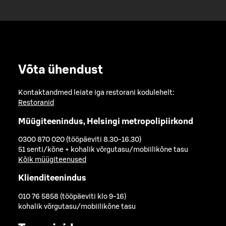
Võta ühendust
Kontaktandmed leiate iga restorani kodulehelt:
Restoranid
Müügiteenindus, Helsingi metropolipiirkond
0300 870 020 (tööpäeviti 8.30-16.30)
51 senti/kõne + kohalik võrgutasu/mobiilikõne tasu
Kõik müügiteenused
Klienditeenindus
010 76 5858 (tööpäeviti klo 9-16)
kohalik võrgutasu/mobiilikõne tasu