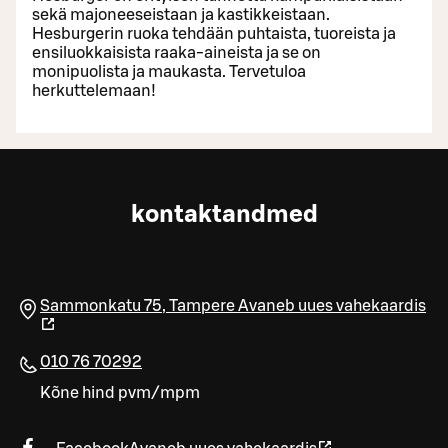
sekä majoneeseistaan ja kastikkeistaan.
Hesburgerin ruoka tehdään puhtaista, tuoreista ja
ensiluokkaisista raaka-aineista ja se on
monipuolista ja maukasta. Tervetuloa
herkuttelemaan!
kontaktandmed
Sammonkatu 75
,
Tampere
Avaneb uues vahekaardis
010 76 70292
Kõne hind pvm/mpm